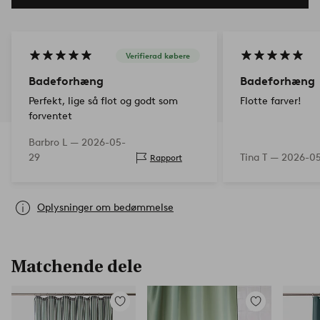
Verifierad købere
Badeforhæng
Badeforhæng
Perfekt, lige så flot og godt som
Flotte farver!
forventet
Barbro L —
2026-05-
29
Tina T —
2026-0
Rapport
Oplysninger om bedømmelse
Matchende dele
Tilføj
Tilføj
til
til