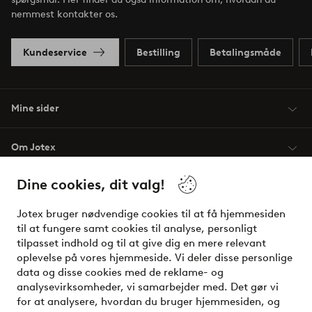
nemmest kontakter os.
Kundeservice
Bestilling
Betalingsmåde
Mine sider
Om Jotex
Dine cookies, dit valg!
Vilkår
Jotex bruger nødvendige cookies til at få hjemmesiden
Venner
til at fungere samt cookies til analyse, personligt
tilpasset indhold og til at give dig en mere relevant
oplevelse på vores hjemmeside. Vi deler disse personlige
data og disse cookies med de reklame- og
Sikre betalinger - betal nu eller del op
analysevirksomheder, vi samarbejder med. Det gør vi
for at analysere, hvordan du bruger hjemmesiden, og
Vil du vide mere om
vores betalingsmuligheder
?