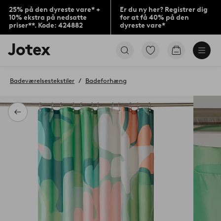
25% på den dyreste vare* +
Er du ny her? Registrer dig
10% ekstra på nedsatte
for at få 40% på den
priser**. Kode: 424882
dyreste vare*
Jotex
Gå
Gå
logo
til
til
-
favoritmarkerede
indkøbskur
gå
produkter
Badeværelsestekstiler
Badeforhæng
til
forsiden
Tilbage