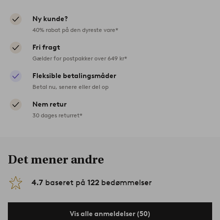
Ny kunde?
40% rabat på den dyreste vare*
Fri fragt
Gælder for postpakker over 649 kr*
Fleksible betalingsmåder
Betal nu, senere eller del op
Nem retur
30 dages returret*
Det mener andre
4.7
baseret på
122
bedømmelser
Vis alle anmeldelser (50)