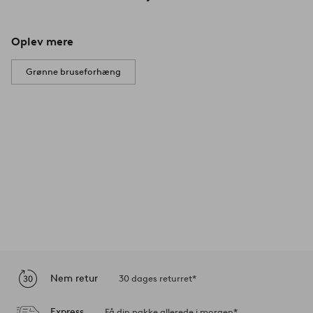
Oplev mere
Grønne bruseforhæng
Nem retur
30 dages returret*
Express
Få din pakke allerede i morgen*