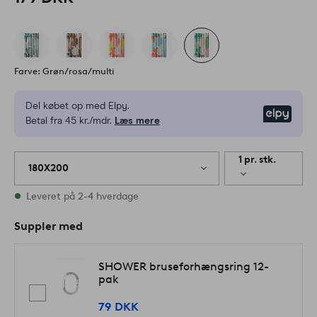
Farve: Grøn/rosa/multi
Del købet op med Elpy.
Elpy
Betal fra 45 kr./mdr.
Læs mere
1 pr. stk.
180X200
På lager
Leveret på 2-4 hverdage
Suppler med
SHOWER bruseforhængsring 12-
pak
79 DKK