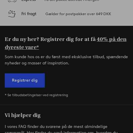
Fri fragt
Gælder for postpakker over 649 DKK
Er du ny her? Registrer dig for at få
40% på den
dyreste vare*
Som kunde hos os er du først med eksklusive tilbud, spændende
nyheder og masser af inspiration.
Registrer dig
* Se tilbudsbetingelser ved registrering
Vi hjælper dig
I vores FAQ finder du svarene på de mest almindelige
spørgsmål. Her finder du også information om, hvordan du