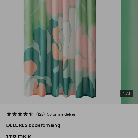
1
/
3
122
50 anmeldelser
DELORES badeforhæng
179 DKK