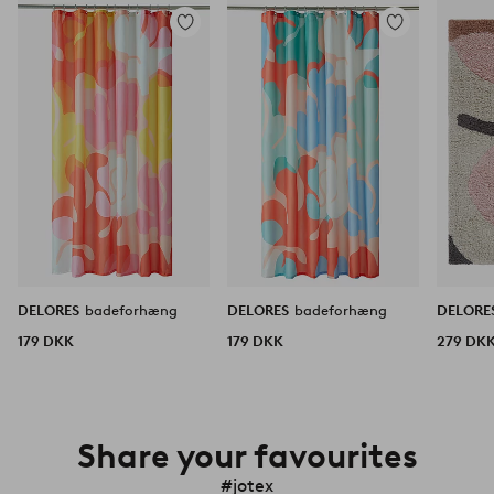
Tilføj
Tilføj
til
til
favoritter
favoritter
DELORES
badeforhæng
DELORES
badeforhæng
DELORE
179 DKK
179 DKK
279 DK
Share your favourites
#jotex