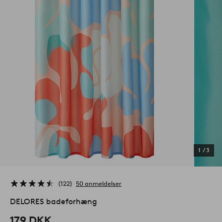
1
/
3
122
50 anmeldelser
DELORES badeforhæng
179 DKK