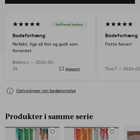
Verifierad købere
Badeforhæng
Badeforhæng
Perfekt, lige så flot og godt som
Flotte farver!
forventet
Barbro L —
2026-05-
29
Tina T —
2026-0
Rapport
Oplysninger om bedømmelse
Produkter i samme serie
Tilføj
Tilføj
til
til