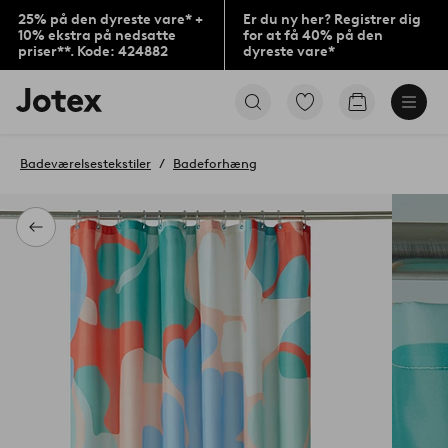
25% på den dyreste vare* +
Er du ny her? Registrer dig
10% ekstra på nedsatte
for at få 40% på den
priser**. Kode: 424882
dyreste vare*
Jotex
Gå
Gå
logo
til
til
-
favoritmarkerede
indkøbskur
gå
produkter
Badeværelsestekstiler
Badeforhæng
til
forsiden
Tilbage