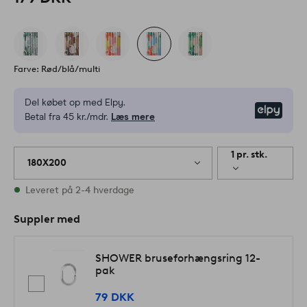
Farve: Rød/blå/multi
Del købet op med Elpy.
Elpy
Betal fra 45 kr./mdr.
Læs mere
1 pr. stk.
180X200
På lager
Leveret på 2-4 hverdage
Suppler med
SHOWER bruseforhængsring 12-
pak
79 DKK