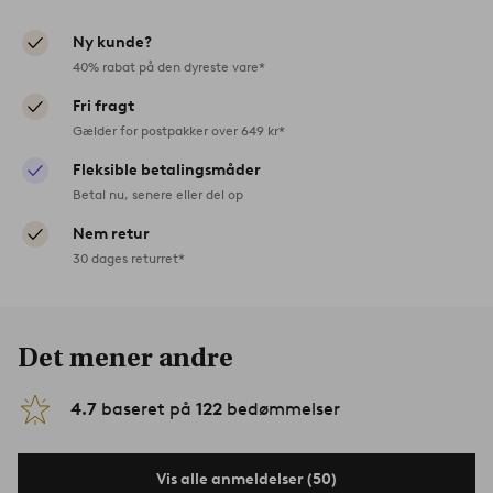
Ny kunde?
40% rabat på den dyreste vare*
Fri fragt
Gælder for postpakker over 649 kr*
Fleksible betalingsmåder
Betal nu, senere eller del op
Nem retur
30 dages returret*
Det mener andre
4.7
baseret på
122
bedømmelser
Vis alle anmeldelser (50)