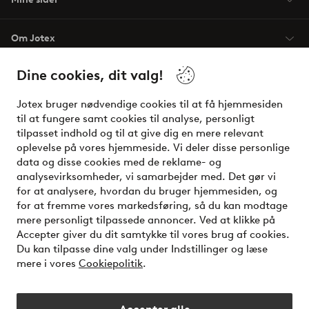
Om Jotex
Dine cookies, dit valg!
Vilkår
Jotex bruger nødvendige cookies til at få hjemmesiden
Venner
til at fungere samt cookies til analyse, personligt
tilpasset indhold og til at give dig en mere relevant
oplevelse på vores hjemmeside. Vi deler disse personlige
data og disse cookies med de reklame- og
Sikre betalinger - betal nu eller del op
analysevirksomheder, vi samarbejder med. Det gør vi
for at analysere, hvordan du bruger hjemmesiden, og
Vil du vide mere om
vores betalingsmuligheder
?
for at fremme vores markedsføring, så du kan modtage
elpy
mere personligt tilpassede annoncer. Ved at klikke på
Accepter giver du dit samtykke til vores brug af cookies.
Du kan tilpasse dine valg under Indstillinger og læse
mere i vores
Cookiepolitik
.
Danmark - Vælg land