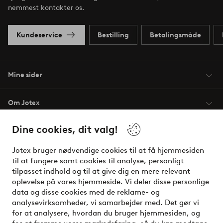
nemmest kontakter os.
Kundeservice
Bestilling
Betalingsmåde
Mine sider
Om Jotex
Dine cookies, dit valg!
Vilkår
Jotex bruger nødvendige cookies til at få hjemmesiden
Venner
til at fungere samt cookies til analyse, personligt
tilpasset indhold og til at give dig en mere relevant
oplevelse på vores hjemmeside. Vi deler disse personlige
data og disse cookies med de reklame- og
Sikre betalinger - betal nu eller del op
analysevirksomheder, vi samarbejder med. Det gør vi
for at analysere, hvordan du bruger hjemmesiden, og
Vil du vide mere om
vores betalingsmuligheder
?