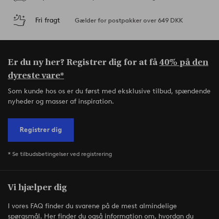
Fri fragt
Gælder for postpakker over 649 DKK
Er du ny her? Registrer dig for at få
40% på den
dyreste vare*
Som kunde hos os er du først med eksklusive tilbud, spændende
nyheder og masser af inspiration.
Registrer dig
* Se tilbudsbetingelser ved registrering
Vi hjælper dig
I vores FAQ finder du svarene på de mest almindelige
spørgsmål. Her finder du også information om, hvordan du