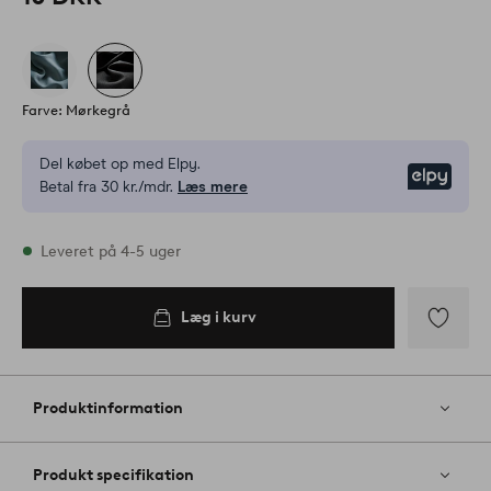
Farve: Mørkegrå
Del købet op med Elpy.
Elpy
Betal fra 30 kr./mdr.
Læs mere
På lager
Leveret på 4-5 uger
Læg i kurv
Læg i
kurv
Tilføj
til
favoritter
Produktinformation
Produkt specifikation