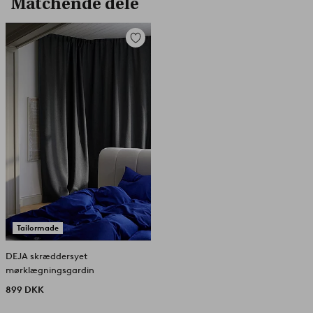
Matchende dele
Tilføj
til
favoritter
Tailormade
DEJA skræddersyet
mørklægningsgardin
899 DKK