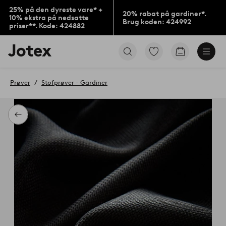
25% på den dyreste vare* +
20% rabat på gardiner*.
10% ekstra på nedsatte
Brug koden: 424992
priser**. Kode: 424882
Jotex
Gå
Gå
logo
til
til
-
favoritmarkerede
indkøbskur
gå
produkter
Prøver
Stofprøver - Gardiner
til
forsiden
Tilbage