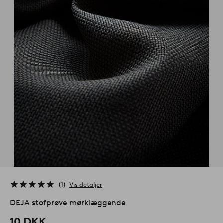
1
Vis detaljer
DEJA stofprøve mørklæggende
10 DKK