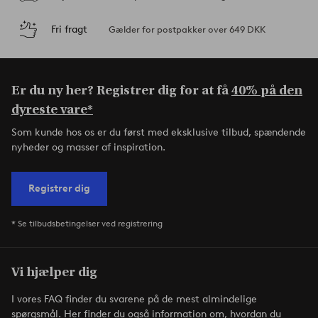
Fri fragt
Gælder for postpakker over 649 DKK
Er du ny her? Registrer dig for at få
40% på den
dyreste vare*
Som kunde hos os er du først med eksklusive tilbud, spændende
nyheder og masser af inspiration.
Registrer dig
* Se tilbudsbetingelser ved registrering
Vi hjælper dig
I vores FAQ finder du svarene på de mest almindelige
spørgsmål. Her finder du også information om, hvordan du