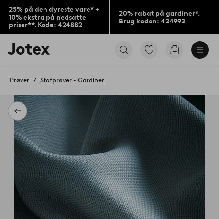
25% på den dyreste vare* +
20% rabat på gardiner*.
10% ekstra på nedsatte
Brug koden: 424992
priser**. Kode: 424882
Jotex
Gå
Gå
logo
til
til
-
favoritmarkerede
indkøbskur
gå
produkter
Prøver
Stofprøver - Gardiner
til
forsiden
Tilbage