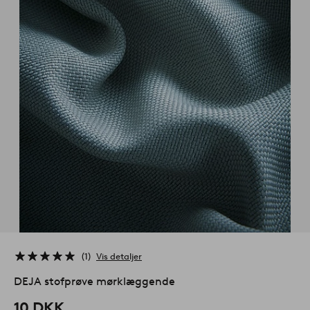
1
Vis detaljer
DEJA stofprøve mørklæggende
10 DKK