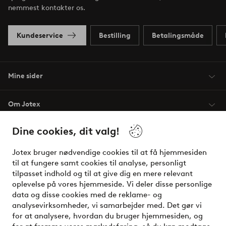
nemmest kontakter os.
Kundeservice
Bestilling
Betalingsmåde
Mine sider
Om Jotex
Dine cookies, dit valg!
Vilkår
Jotex bruger nødvendige cookies til at få hjemmesiden
Venner
til at fungere samt cookies til analyse, personligt
tilpasset indhold og til at give dig en mere relevant
oplevelse på vores hjemmeside. Vi deler disse personlige
data og disse cookies med de reklame- og
Sikre betalinger - betal nu eller del op
analysevirksomheder, vi samarbejder med. Det gør vi
for at analysere, hvordan du bruger hjemmesiden, og
Vil du vide mere om
vores betalingsmuligheder
?