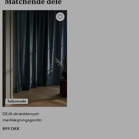
Matchende dele
Tilføj
til
favoritter
Tailormade
DEJA skræddersyet
mørklægningsgardin
899 DKK