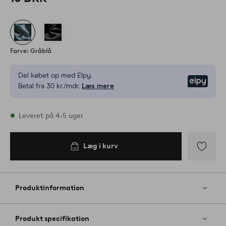
Farve: Gråblå
Del købet op med Elpy.
Elpy
Betal fra 30 kr./mdr.
Læs mere
På lager
Leveret på 4-5 uger
Læg i kurv
Læg i
kurv
Tilføj
til
favoritter
Produktinformation
Produkt specifikation