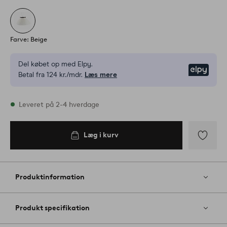
Farve: Beige
Del købet op med Elpy.
Elpy
Betal fra 124 kr./mdr.
Læs mere
På lager
Leveret på 2-4 hverdage
Læg i kurv
Læg i
kurv
Tilføj
til
favoritter
Produktinformation
Produkt specifikation