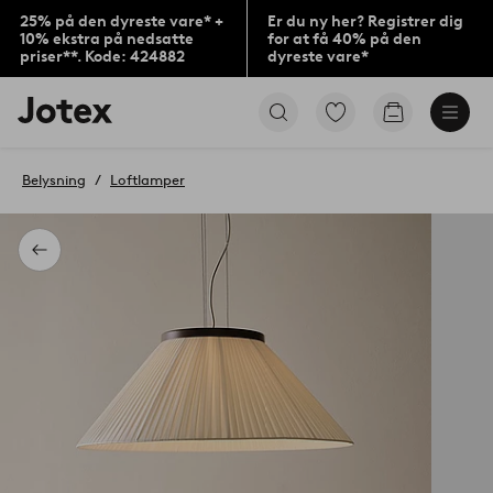
25% på den dyreste vare* +
Er du ny her? Registrer dig
10% ekstra på nedsatte
for at få 40% på den
priser**. Kode: 424882
dyreste vare*
Jotex
Gå
Gå
logo
til
til
-
favoritmarkerede
indkøbskur
gå
produkter
Belysning
Loftlamper
til
forsiden
Tilbage