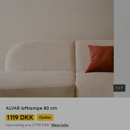
1
/
7
ALVAR loftlampe 80 cm
1 119 DKK
Outlet
Oprindelig pris
2 799 DKK
Mere info