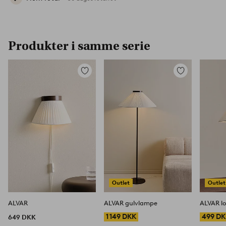
Produkter i samme serie
Tilføj
Tilføj
til
til
favoritter
favoritter
Outlet
Outlet
ALVAR
ALVAR gulvlampe
ALVAR l
1 149 DKK
499 D
649 DKK