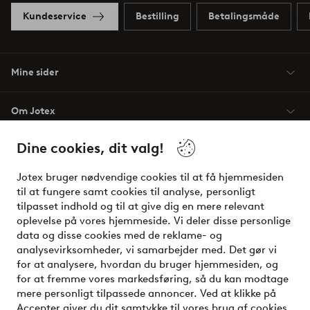
Kundeservice
Bestilling
Betalingsmåde
Mine sider
Om Jotex
Dine cookies, dit valg!
Vilkår
Jotex bruger nødvendige cookies til at få hjemmesiden
Venner
til at fungere samt cookies til analyse, personligt
tilpasset indhold og til at give dig en mere relevant
oplevelse på vores hjemmeside. Vi deler disse personlige
data og disse cookies med de reklame- og
Sikre betalinger - betal nu eller del op
analysevirksomheder, vi samarbejder med. Det gør vi
for at analysere, hvordan du bruger hjemmesiden, og
Vil du vide mere om
vores betalingsmuligheder
?
for at fremme vores markedsføring, så du kan modtage
elpy
mere personligt tilpassede annoncer. Ved at klikke på
Accepter giver du dit samtykke til vores brug af cookies.