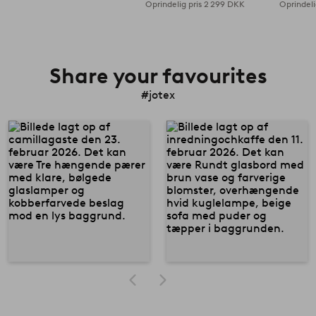
Oprindelig pris
2 299 DKK
Oprindeli
Share your favourites
#jotex