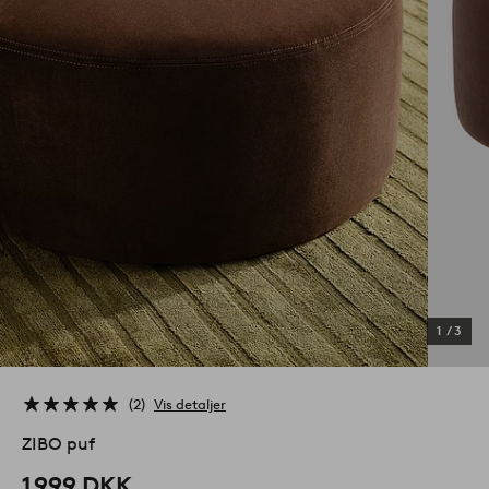
1
/
3
2
Vis detaljer
ZIBO puf
1 999 DKK