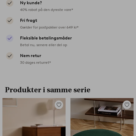
Ny kunde?
40% rabat på den dyreste vare*
Fri fragt
Gælder for postpakker over 649 kr*
Fleksible betalingsmåder
Betal nu, senere eller del op
Nem retur
30 dages returret*
Produkter i samme serie
Tilføj
Tilføj
til
til
favoritter
favorit