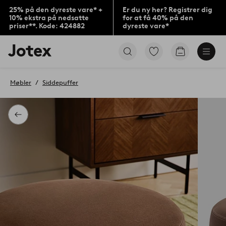
25% på den dyreste vare* +
Er du ny her? Registrer dig
10% ekstra på nedsatte
for at få 40% på den
priser**. Kode: 424882
dyreste vare*
Jotex
Gå
Gå
logo
til
til
-
favoritmarkerede
indkøbskur
gå
produkter
Møbler
Siddepuffer
til
forsiden
Tilbage