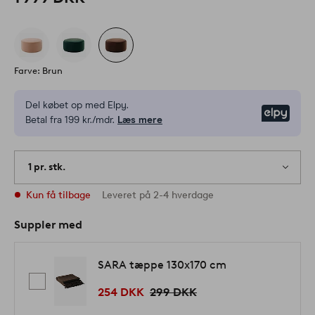
Farve: Brun
Del købet op med Elpy.
Elpy
Betal fra 199 kr./mdr.
Læs mere
1 pr. stk.
Kun få tilbage
Leveret på 2-4 hverdage
Suppler med
SARA tæppe 130x170 cm
254 DKK
299 DKK