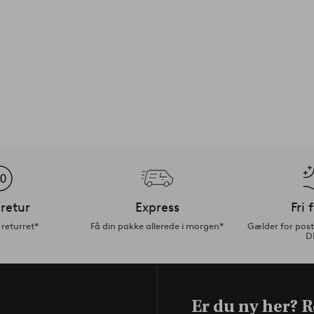
retur
Express
Fri 
returret*
Få din pakke allerede i morgen*
Gælder for pos
D
Er du ny her? Re