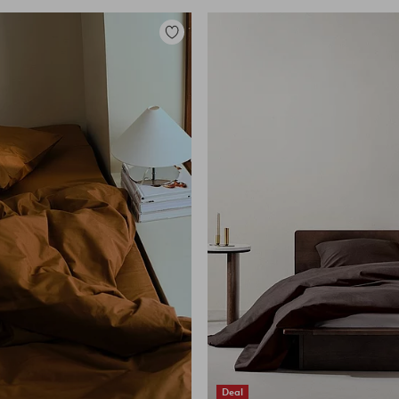
Tilføj
til
favoritter
Deal