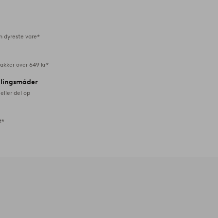
favoritter
n dyreste vare*
akker over 649 kr*
alingsmåder
eller del op
t*