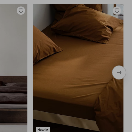
Tilføj
Tilføj
til
til
favoritter
favoritter
Næste
produ
New in