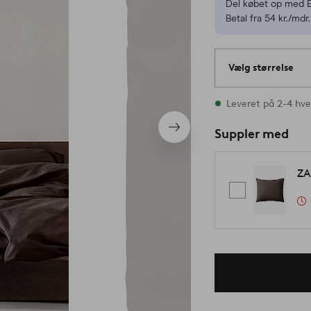
Del købet op med E
Betal fra 54 kr./mdr.
Vælg størrelse
Alle størrelser er p
Leveret på 2-4 hv
Næste
Suppler med
produkt
ZA