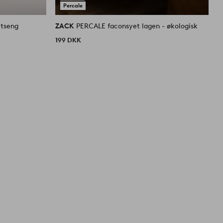
Percale
tseng
ZACK
PERCALE faconsyet lagen - økologisk
Z
ø
199 DKK