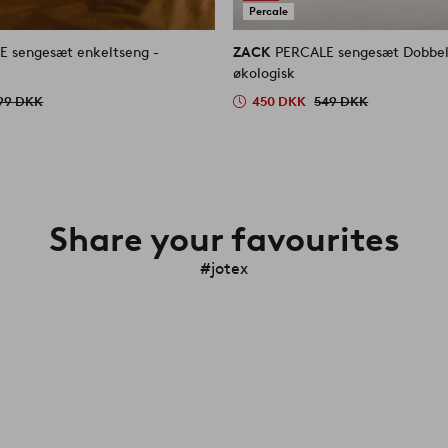
Percale
 sengesæt enkeltseng -
ZACK
PERCALE sengesæt Dobbel
økologisk
99 DKK
450 DKK
549 DKK
Share your favourites
#jotex