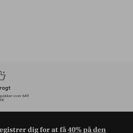
fragt
tpakker over 649
KK
gistrer dig for at få
40% på den