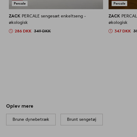
Percale
Percale
ZACK
PERCALE sengesæt enkeltseng -
ZACK
PERCALE
økologisk
økologisk
286 DKK
349 DKK
347 DKK
3
Oplev mere
Brune dynebetræk
Brunt sengetøj