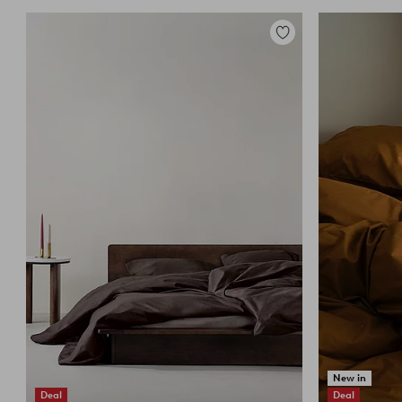
Tilføj
til
favoritter
New in
Deal
Deal