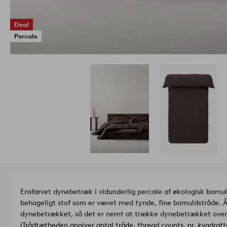
Deal
Percale
Ensfarvet dynebetræk i vidunderlig percale af økologisk bomuld
behageligt stof som er vævet med tynde, fine bomuldstråde. Åb
dynebetrækket, så det er nemt at trække dynebetrækket over
(Trådtætheden angiver antal tråde, thread counts, pr. kvadrat