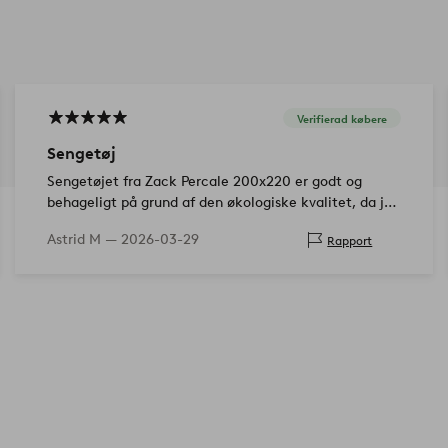
Verifierad købere
Sengetøj
Sengetøjet fra Zack Percale 200x220 er godt og
behageligt på grund af den økologiske kvalitet, da jeg
bestilte det til min søn. Det var meget nemt at
Astrid M —
2026-03-29
Rapport
organisere. Min søn fortalte mig, at han s…