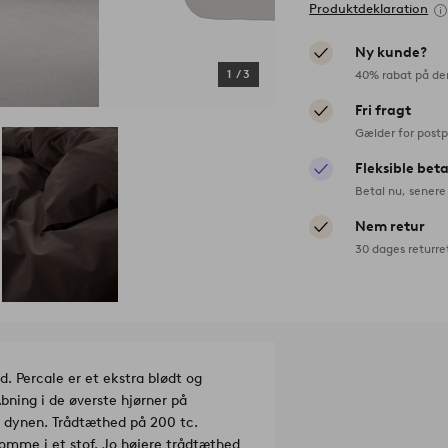
Produktdeklaration
Ny kunde?
40% rabat på de
1
/
3
Fri fragt
Gælder for postp
Fleksible bet
Betal nu, senere 
Nem retur
30 dages returre
. Percale er et ekstra blødt og
ning i de øverste hjørner på
 dynen. Trådtæthed på 200 tc.
tomme i et stof. Jo højere trådtæthed