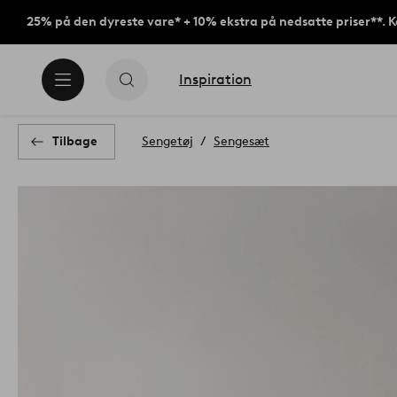
25% på den dyreste vare* + 10% ekstra på nedsatte priser**. 
Inspiration
Tilbage
Sengetøj
Sengesæt