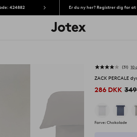
Kode: 424882
Er du ny her? Registrer dig for a
Jotex
logo
-
gå
til
forsiden
31
10 
ZACK PERCALE dyn
286 DKK
349
Farve: Chokolade