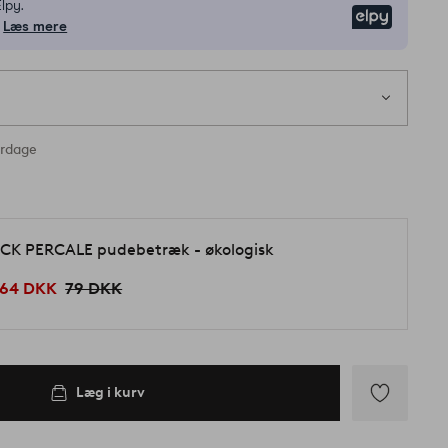
lpy.
Elpy
Læs mere
1
s
å lager
erdage
CK PERCALE pudebetræk - økologisk
64 DKK
79 DKK
Læg i kurv
Tilføj
til