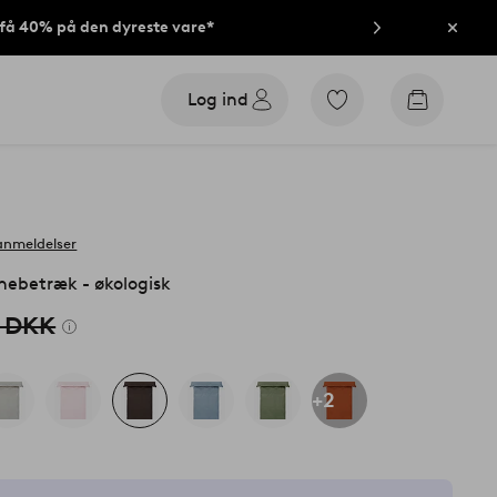
t få 40% på den dyreste vare*
Luk
Log ind
Gå
Gå
til
til
favoritmarkerede
indkøbsk
produkter
anmeldelser
ebetræk - økologisk
 DKK
+2