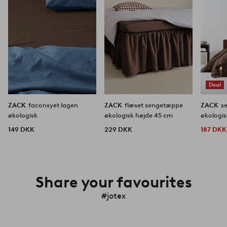
Deal
ZACK
faconsyet lagen
ZACK
flæset sengetæppe
ZACK
s
økologisk
økologisk højde 45 cm
økologis
149 DKK
229 DKK
187 DKK
Share your favourites
#jotex