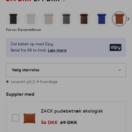
Farve: Karamelbrun
Del købet op med Elpy.
Elpy
Betal fra 48 kr./mdr.
Læs mere
Vælg størrelse
Alle størrelser er på lager
Leveret på 2-4 hverdage
Suppler med
ZACK pudebetræk økologisk
56 DKK
69 DKK