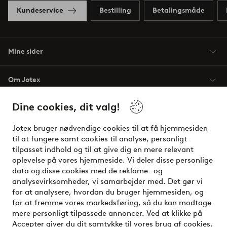
Kundeservice
Bestilling
Betalingsmåde
Mine sider
Om Jotex
Dine cookies, dit valg!
Vilkår
Jotex bruger nødvendige cookies til at få hjemmesiden
Venner
til at fungere samt cookies til analyse, personligt
tilpasset indhold og til at give dig en mere relevant
oplevelse på vores hjemmeside. Vi deler disse personlige
data og disse cookies med de reklame- og
Sikre betalinger - betal nu eller del op
analysevirksomheder, vi samarbejder med. Det gør vi
for at analysere, hvordan du bruger hjemmesiden, og
Vil du vide mere om
vores betalingsmuligheder
?
for at fremme vores markedsføring, så du kan modtage
elpy
mere personligt tilpassede annoncer. Ved at klikke på
Accepter giver du dit samtykke til vores brug af cookies.