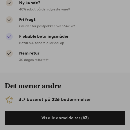
Ny kunde?
40% rabat på den dyreste vare*
Fri fragt
Gælder for postpakker over 649 kr*
Fleksible betalingsmåder
Betal nu, senere eller del op
Nem retur
30 dages returret*
Det mener andre
3.7
baseret på
226
bedømmelser
Vis alle anmeldelser (83)