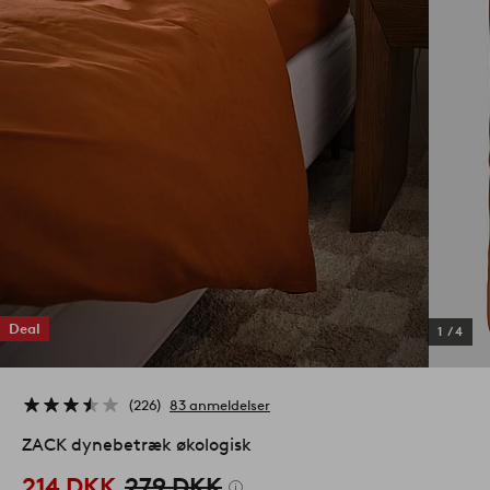
Deal
1
/
4
226
83 anmeldelser
ZACK dynebetræk økologisk
214 DKK
279 DKK