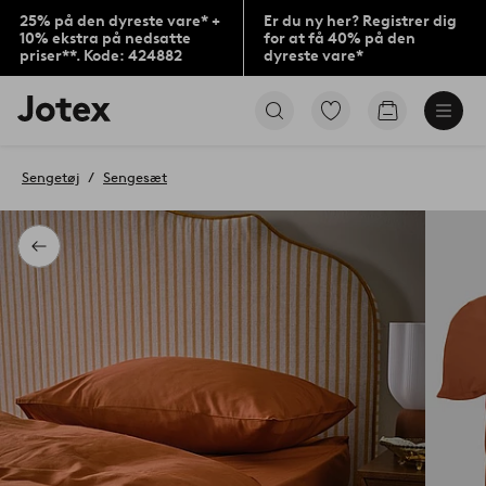
25% på den dyreste vare* +
Er du ny her? Registrer dig
10% ekstra på nedsatte
for at få 40% på den
priser**. Kode: 424882
dyreste vare*
Jotex
Gå
Gå
logo
til
til
-
favoritmarkerede
indkøbskur
gå
produkter
Sengetøj
Sengesæt
til
forsiden
Tilbage