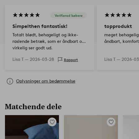
Verifierad købere
Simpelthen fantastisk!
topprodukt
Totalt blødt, behageligt og ikke-
meget behageligt
raslende betræk, som er åndbart og
åndbart, komforta
virkelig ser godt ud.
Lisa T —
2026-03-28
Lisa T —
2026-03
Rapport
Oplysninger om bedømmelse
Matchende dele
Tilføj
Tilføj
til
til
favoritter
favoritter