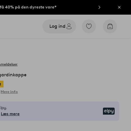
t få 40% på den dyreste vare*
Luk
Log ind
Gå
Gå
til
til
favoritmarkerede
indkøbsk
produkter
nmeldelser
ardinkappe
t
Mere info
lpy.
Elpy
Læs mere