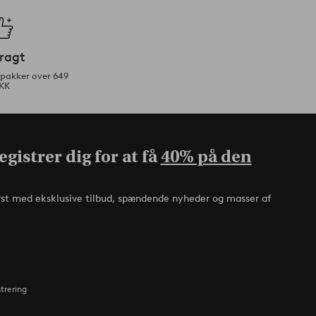
fragt
tpakker over 649
KK
gistrer dig for at få
40% på den
rst med eksklusive tilbud, spændende nyheder og masser af
strering