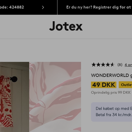
Kode: 424882
Er du ny her? Registrer dig for a
Jotex
logo
-
gå
til
forsiden
8
4 a
WONDERWORLD g
49 DKK
Outle
Oprindelig pris
99 DKK
Del købet op med E
Betal fra 34 kr./mdr.