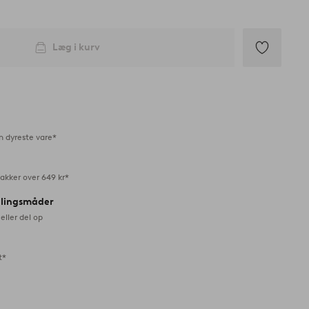
Læg i kurv
Tilføj
til
favoritter
n dyreste vare*
akker over 649 kr*
alingsmåder
eller del op
t*