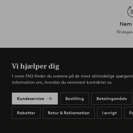
Nem 
30 dages 
Vi hjælper dig
I vores FAQ finder du svarene på de mest almindelige spørgsmå
information om, hvordan du nemmest kontakter os.
Kundeservice
Bestilling
Betalingsmåde
Rabatter
Retur & Reklamation
I øvrigt
F