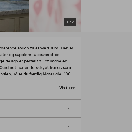
1
/
2
rende touch til ethvert rum. Den er
ster og supplerer ubesværet de
design er perfekt til at skabe en
Gardinet har en forudsyet kanal, som
alen, så er du færdig.
Materiale: 100%
Vis flere
vask ved 60°. Brug ikke blegemiddel.
emperatur 200°C. Må renses (kun med
ardinernes levetid ved at støvsuge