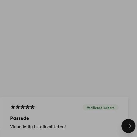
Verifierad købere
Passede
Vidunderlig i stofkvaliteten!
Næs
pro