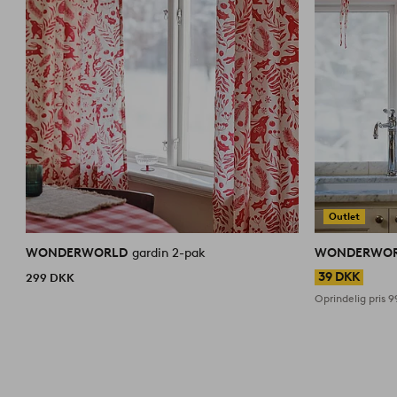
Outlet
WONDERWORLD
gardin 2-pak
WONDERWO
39 DKK
299 DKK
Oprindelig pris
9