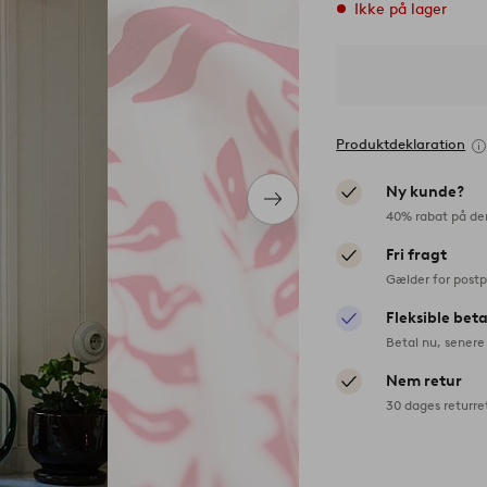
Ikke på lager
Produktdeklaration
Ny kunde?
Næste
40% rabat på de
produkt
Fri fragt
Gælder for postp
Fleksible bet
Betal nu, senere 
Nem retur
30 dages returre