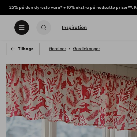
25% på den dyreste vare* + 10% ekstra på nedsatte priser**. 
Inspiration
Tilbage
Gardiner
Gardinkapper