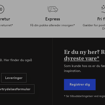
retur
Express
Fri 
returret*
Få din pakke allerede i morgen*
Gælder for pos
D
Er du ny her? Re
dyreste vare*
l. Her finder du også
Som kunde hos os er du fø
inspiration.
Leveringer
Registrer dig
ortrydelsesformular
* Se tilbudsbetingelser ved regi