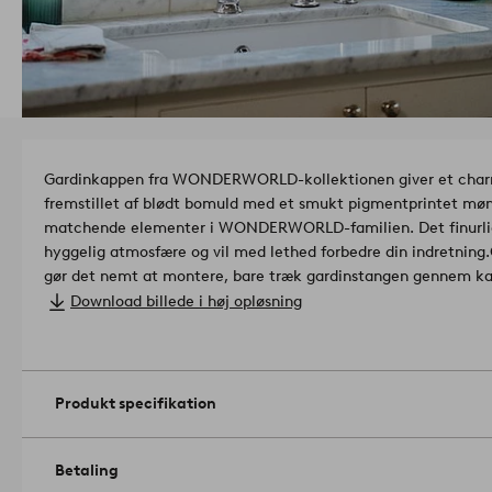
Gardinkappen fra WONDERWORLD-kollektionen giver et charme
fremstillet af blødt bomuld med et smukt pigmentprintet møn
matchende elementer i WONDERWORLD-familien. Det finurlige 
hyggelig atmosfære og vil med lethed forbedre din indretning.
gør det nemt at montere, bare træk gardinstangen gennem kan
Bomuld.
Download billede i høj opløsning
Størrelse: 250 x 45 cm.
Ophængningsmetode: løbegang.
Antal i emballage: 1.
Gramvægt: 105 g/m².
Produkt specifikation
Gardinets lysdæmpningskoefficient: Halvgennemsigtig.
Maskin
Må ikke tørretumbles. Strygning ved høj temperatur. Maks. t
petroleumsbaserede opløsningsmidler). Vask seperat. Forlæng g
Betaling