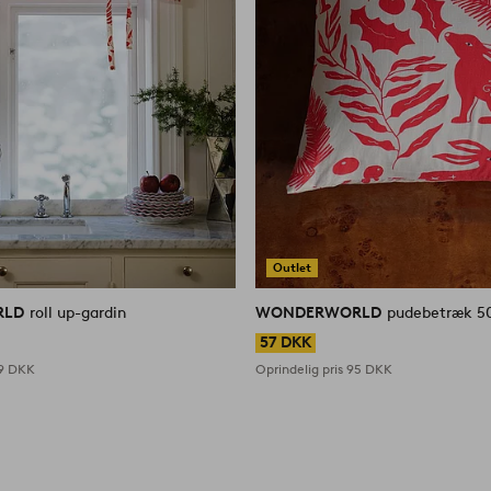
Outlet
RLD
roll up-gardin
WONDERWORLD
pudebetræk 5
57 DKK
9 DKK
Oprindelig pris
95 DKK