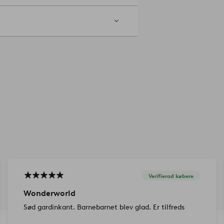
m. På den måde undgår du at støv og
en længere. Pletter fjernes med varmt
 og lad tørre. Krympning maks. 5
Verifierad købere
Wonderworld
Sød gardinkant. Barnebarnet blev glad. Er tilfreds