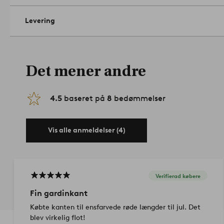
dem forsigtigt med et blødt mundstykke med jævne mellemru
snavs trænger ind i stoffet. Desuden holder dine gardiner farv
Levering
vand på en lys klud. Dup pletten forsigtigt med kluden, steam
%.
Artikelnummer: 2178802-01-68
Det mener andre
4.5
baseret på
8
bedømmelser
Vis alle anmeldelser (4)
Verifierad købere
Fin gardinkant
Købte kanten til ensfarvede røde længder til jul. Det
blev virkelig flot!