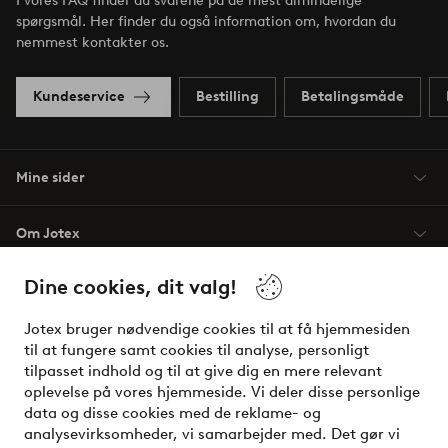
I vores FAQ finder du svarene på de mest almindelige
spørgsmål. Her finder du også information om, hvordan du
nemmest kontakter os.
Kundeservice
Bestilling
Betalingsmåde
Mine sider
Om Jotex
Dine cookies, dit valg!
Vilkår
Jotex bruger nødvendige cookies til at få hjemmesiden
Venner
til at fungere samt cookies til analyse, personligt
tilpasset indhold og til at give dig en mere relevant
oplevelse på vores hjemmeside. Vi deler disse personlige
data og disse cookies med de reklame- og
Sikre betalinger - betal nu eller del op
analysevirksomheder, vi samarbejder med. Det gør vi