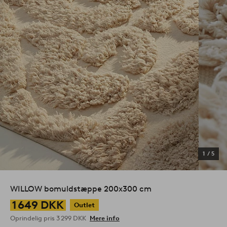
1
/
5
WILLOW bomuldstæppe 200x300 cm
1 649 DKK
Outlet
Oprindelig pris
3 299 DKK
Mere info