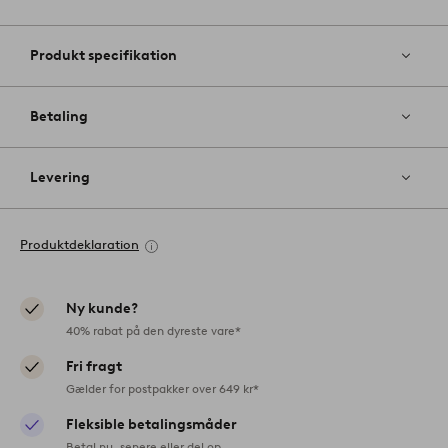
Produkt specifikation
Betaling
Levering
Produktdeklaration
Ny kunde?
40% rabat på den dyreste vare*
Fri fragt
Gælder for postpakker over 649 kr*
Fleksible betalingsmåder
Betal nu, senere eller del op