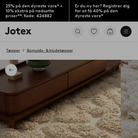
25% på den dyreste vare* +
Er du ny her? Registrer dig
10% ekstra på nedsatte
for at få 40% på den
priser**. Kode: 424882
dyreste vare*
Jotex
Gå
Gå
logo
til
til
-
favoritmarkerede
indkøbskur
gå
produkter
Tæpper
Bomulds- & kludetæpper
til
forsiden
Tilbage