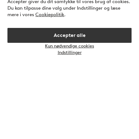
Accepter giver du dit samtykke til vores brug af cookies.
Du kan tilpasse dine valg under Indstillinger og læse
Vilkår
mere i vores
Cookiepolitik
.
Venner
Accepter alle
Kun nødvendige cookies
Åbn
Indstillinger
chatb
Sikre betalinger - betal nu eller del op
Vil du vide mere om
vores betalingsmuligheder
?
elpy
Danmark - Vælg land
Instagram
Facebook