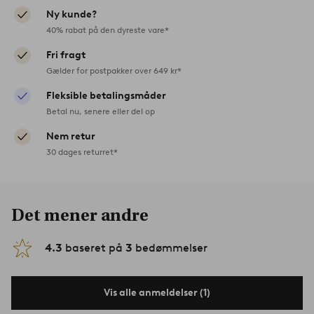
Ny kunde?
40% rabat på den dyreste vare*
Fri fragt
Gælder for postpakker over 649 kr*
Fleksible betalingsmåder
Betal nu, senere eller del op
Nem retur
30 dages returret*
Det mener andre
4.3
baseret på
3
bedømmelser
Vis alle anmeldelser (1)