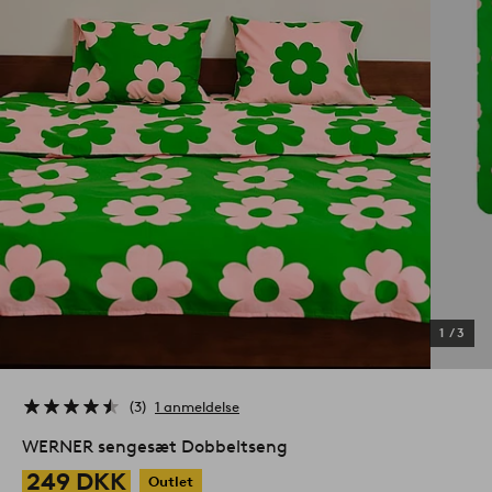
1
/
3
3
1 anmeldelse
WERNER sengesæt Dobbeltseng
249 DKK
Outlet