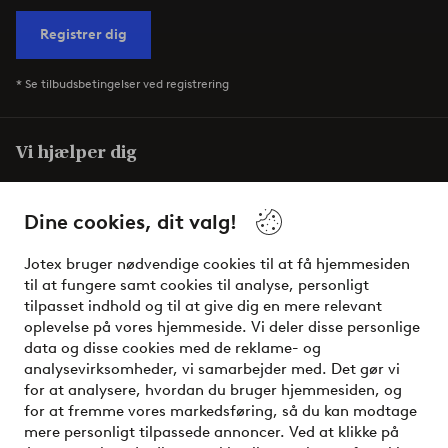
Registrer dig
* Se tilbudsbetingelser ved registrering
Vi hjælper dig
I vores FAQ finder du svarene på de mest almindelige
spørgsmål. Her finder du også information om, hvordan du
Dine cookies, dit valg!
nemmest kontakter os.
Jotex bruger nødvendige cookies til at få hjemmesiden
til at fungere samt cookies til analyse, personligt
Kundeservice
Bestilling
Betalingsmåde
tilpasset indhold og til at give dig en mere relevant
oplevelse på vores hjemmeside. Vi deler disse personlige
data og disse cookies med de reklame- og
Mine sider
analysevirksomheder, vi samarbejder med. Det gør vi
for at analysere, hvordan du bruger hjemmesiden, og
for at fremme vores markedsføring, så du kan modtage
Om Jotex
mere personligt tilpassede annoncer. Ved at klikke på