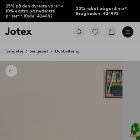
25% på den dyreste vare* +
20% rabat på gardiner*.
10% ekstra på nedsatte
Brug koden: 424992
priser**. Kode: 424882
Jotex
Gå
Gå
logo
til
til
-
favoritmarkerede
indkøbskur
gå
produkter
Sengetøj
Sengesæt
Dobbeltseng
til
forsiden
Tilbage