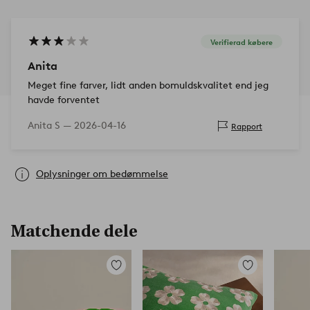
Verifierad købere
Anita
Meget fine farver, lidt anden bomuldskvalitet end jeg
havde forventet
Anita S —
2026-04-16
Rapport
Oplysninger om bedømmelse
Matchende dele
Tilføj
Tilføj
til
til
favoritter
favoritter