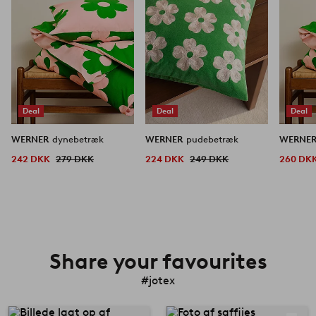
Deal
Deal
Deal
WERNER
dynebetræk
WERNER
pudebetræk
WERNE
242 DKK
279 DKK
224 DKK
249 DKK
260 DK
Share your favourites
#jotex