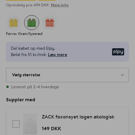
Oprindelig pris
499 DKK
Mere info
Farve: Grøn/lyserød
Del købet op med Elpy.
Elpy
Betal fra 51 kr./mdr.
Læs mere
Vælg størrelse
1 størrelser er på lager
Leveret på 2-4 hverdage
Suppler med
ZACK faconsyet lagen økologisk
149 DKK