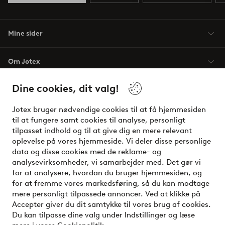
Mine sider
Om Jotex
Dine cookies, dit valg!
Vilkår
Jotex bruger nødvendige cookies til at få hjemmesiden
Venner
til at fungere samt cookies til analyse, personligt
tilpasset indhold og til at give dig en mere relevant
oplevelse på vores hjemmeside. Vi deler disse personlige
data og disse cookies med de reklame- og
Sikre betalinger - betal nu eller del op
analysevirksomheder, vi samarbejder med. Det gør vi
for at analysere, hvordan du bruger hjemmesiden, og
Vil du vide mere om
vores betalingsmuligheder
?
for at fremme vores markedsføring, så du kan modtage
elpy
mere personligt tilpassede annoncer. Ved at klikke på
Accepter giver du dit samtykke til vores brug af cookies.
Du kan tilpasse dine valg under Indstillinger og læse