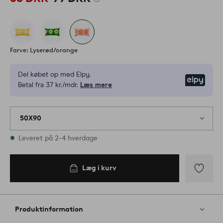
Farve: Lyserød/orange
Del købet op med Elpy.
Elpy
Betal fra 37 kr./mdr.
Læs mere
50X90
På lager
Leveret på 2-4 hverdage
Læg i kurv
Læg i
kurv
Tilføj
til
favoritter
Produktinformation