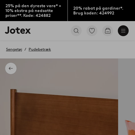
25% på den dyreste vare* +
20% rabat på gardiner*.
10% ekstra på nedsatte
Brug koden: 424992
priser**. Kode: 424882
Jotex
Gå
Gå
logo
til
til
-
favoritmarkerede
indkøbskur
gå
produkter
Sengetøj
Pudebetræk
til
forsiden
Tilbage