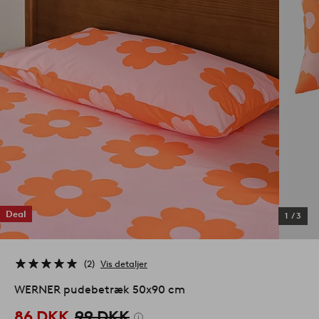
Deal
1
/
3
2
Vis detaljer
WERNER pudebetræk 50x90 cm
86 DKK
99 DKK