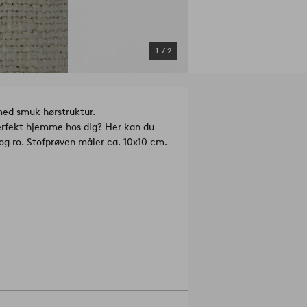
1
/
2
ed smuk hørstruktur.
perfekt hjemme hos dig? Her kan du
 og ro. Stofprøven måler ca. 10x10 cm.