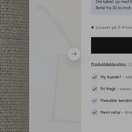
Del købet op med E
Betal fra 30 kr./mdr.
På lager
Leveret på 2-4 hv
Næste
produkt
Produktdeklaration
Ny kunde? -
40%
Fri fragt -
Gælder 
Fleksible betal
Nem retur -
30 d