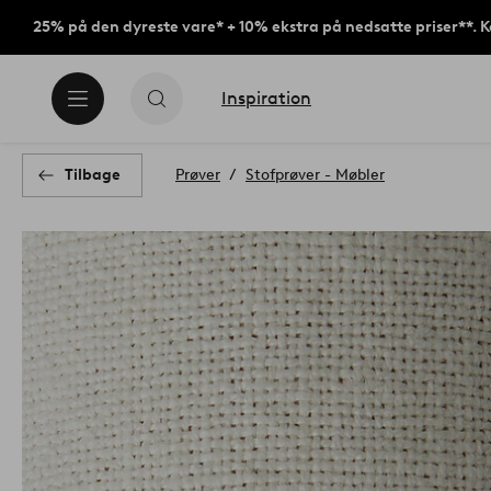
25% på den dyreste vare* + 10% ekstra på nedsatte priser**. 
Inspiration
Tilbage
Prøver
Stofprøver - Møbler