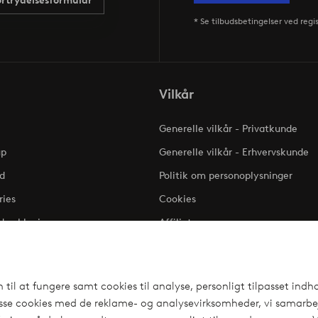
ortrydelsesformular
* Se tilbudsbetingelser ved regi
Vilkår
Generelle vilkår - Privatkunde
up
Generelle vilkår - Erhvervskunde
d
Politik om personoplysninger
ries
Cookies
dserklæring
Affiliate
Klageadgang - Elpy
il at fungere samt cookies til analyse, personligt tilpasset indho
isse cookies med de reklame- og analysevirksomheder, vi samarbej