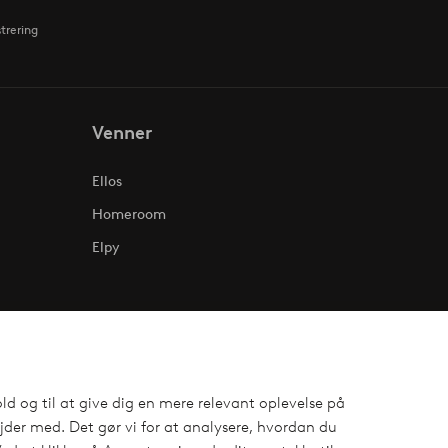
strering
Venner
Ellos
Homeroom
Elpy
ld og til at give dig en mere relevant oplevelse på
der med. Det gør vi for at analysere, hvordan du