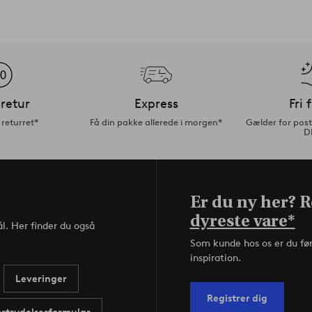
retur
Express
Fri 
returret*
Få din pakke allerede i morgen*
Gælder for pos
D
Er du ny her? Re
dyreste vare*
l. Her finder du også
Som kunde hos os er du fø
inspiration.
Leveringer
Registrer dig