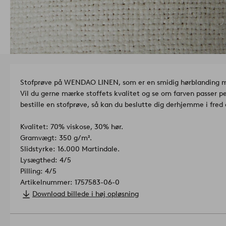
Stofprøve på WENDAO LINEN, som er en smidig hørblanding m
Vil du gerne mærke stoffets kvalitet og se om farven passer 
bestille en stofprøve, så kan du beslutte dig derhjemme i fred
Kvalitet: 70% viskose, 30% hør.
Gramvægt: 350 g/m².
Slidstyrke: 16.000 Martindale.
Lysægthed: 4/5
Pilling: 4/5
Artikelnummer: 1757583-06-0
Download billede i høj opløsning