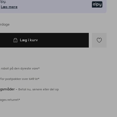
lpy.
Elpy
Læs mere
erdage
Læg i kurv
Tilføj
til
favoritter
 rabat på den dyreste vare*
for postpakker over 649 kr*
ingsmåder -
Betal nu, senere eller del op
ages returret*