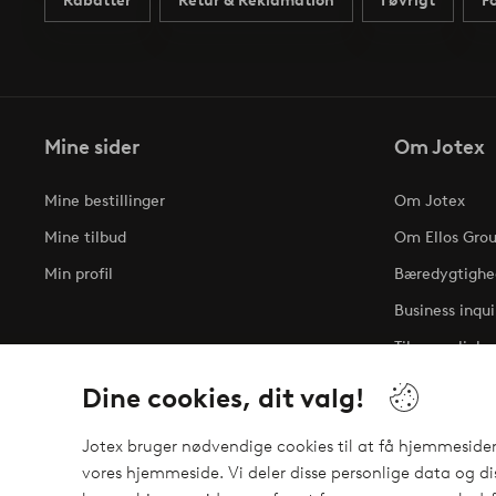
Rabatter
Retur & Reklamation
I øvrigt
F
Mine sider
Om Jotex
Mine bestillinger
Om Jotex
Mine tilbud
Om Ellos Gro
Min profil
Bæredygtighe
Business inqui
Tilgængelighe
Dine cookies, dit valg!
Jotex bruger nødvendige cookies til at få hjemmesiden t
vores hjemmeside. Vi deler disse personlige data og d
Sikre betalinger - betal nu eller del op