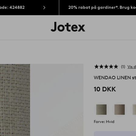
Kode: 424882
20% rabat på gardiner*. Brug k
Jotex
logo
-
gå
til
forsiden
1
Vis d
WENDAO LINEN st
10 DKK
Farve: Hvid