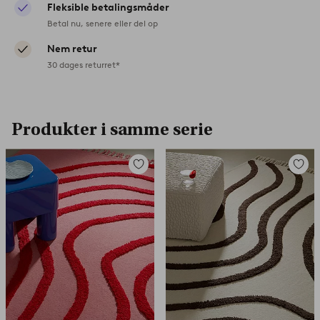
Fleksible betalingsmåder
Betal nu, senere eller del op
Nem retur
30 dages returret*
Produkter i samme serie
Tilføj
Tilføj
til
til
favoritter
favorit