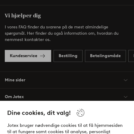
Vi hjælper dig
I vores FAQ finder du svarene på de mest almindelige
spørgsmål. Her finder du også information om, hvordan du
nemmest kontakter os.
Kundeservice
Bestilling
Betalingsmåde
Mine sider
Om Jotex
Dine cookies, dit valg!
Vilkår
Jotex bruger nødvendige cookies til at få hjemmesiden
Venner
til at fungere samt cookies til analyse, personligt