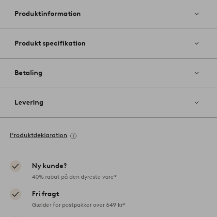
til
favoritter
Produktinformation
Produkt specifikation
Betaling
Levering
Produktdeklaration
Ny kunde?
40% rabat på den dyreste vare*
Fri fragt
Gælder for postpakker over 649 kr*