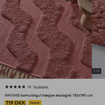
1
/
5
3
Vis detaljer
WAVING bomuldsgulvtæppe økologisk 130x190 cm
719 DKK
Outlet