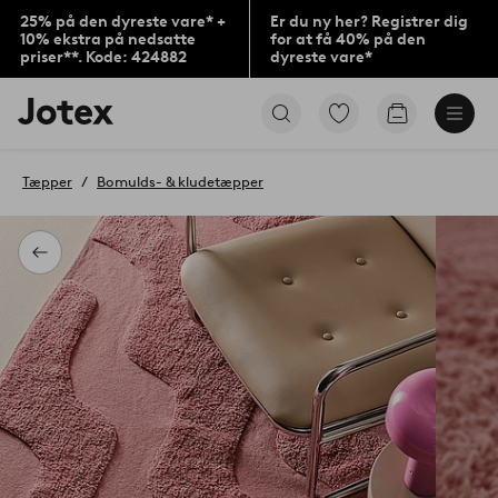
25% på den dyreste vare* +
Er du ny her? Registrer dig
10% ekstra på nedsatte
for at få 40% på den
priser**. Kode: 424882
dyreste vare*
Jotex
Gå
Gå
logo
til
til
-
favoritmarkerede
indkøbskur
gå
produkter
Tæpper
Bomulds- & kludetæpper
til
forsiden
Tilbage