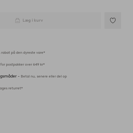
Læg i kurv
Tilføj
til
favoritter
 rabat på den dyreste vare*
for postpakker over 649 kr*
ingsmåder -
Betal nu, senere eller del op
ages returret*