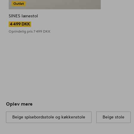
Outlet
SINES lænestol
4 499 DKK
Oprindelig pris
7 499 DKK
Oplev mere
Beige spisebordsstole og køkkenstole
Beige stole