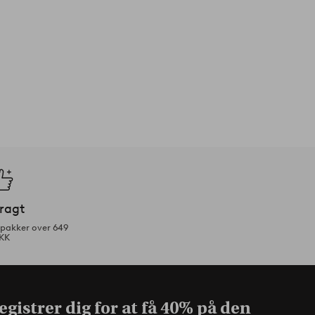
fragt
tpakker over 649
KK
gistrer dig for at få
40% på den