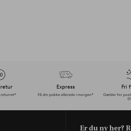
retur
Express
Fri 
returret*
Få din pakke allerede i morgen*
Gælder for pos
D
Er du ny her? Re