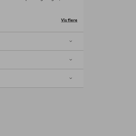
 du tænke over det i ro og mag. Stoffet
gefeltet).
Produktet indeholder
krav til ansvarlig fremstilling i hele
Vis flere
orbruge nye.
Betræk til polstring:
m.
åd: Hvis du har et følsomt gulv,
se på kontaktfladerne mod