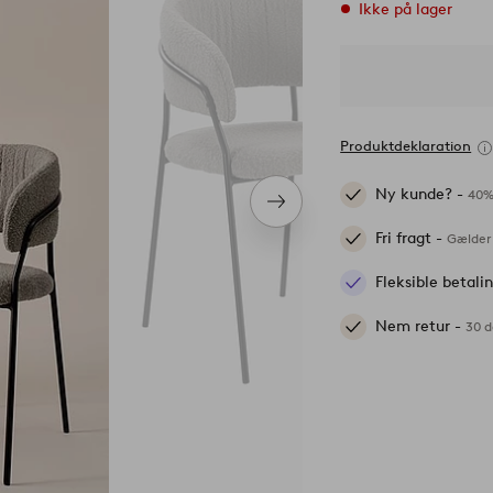
Ikke på lager
Produktdeklaration
Ny kunde? -
40%
Næste
produkt
Fri fragt -
Gælder 
Fleksible betal
Nem retur -
30 d