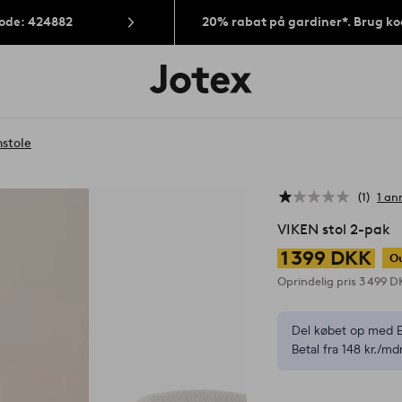
Kode: 424882
20% rabat på gardiner*. Brug k
Jotex
logo
-
gå
til
nstole
forsiden
1
1 an
VIKEN stol 2-pak
1 399 DKK
Ou
Oprindelig pris
3 499 
Del købet op med E
Betal fra 148 kr./mdr