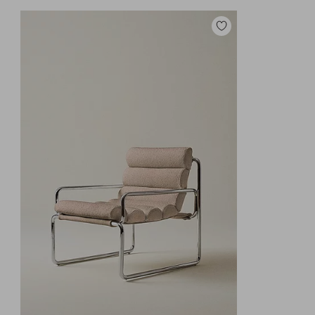
Tilføj
til
favoritter