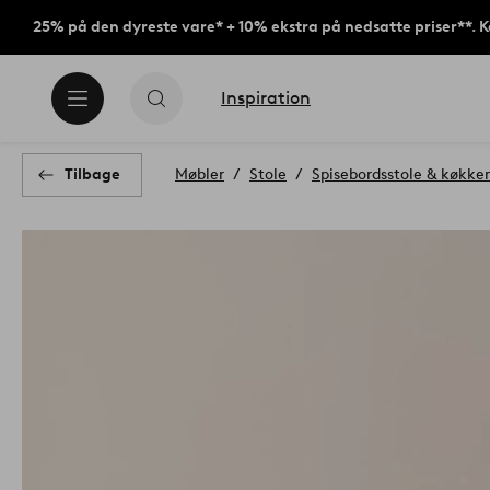
25% på den dyreste vare* + 10% ekstra på nedsatte priser**. 
Inspiration
Tilbage
Møbler
Stole
Spisebordsstole & køkke