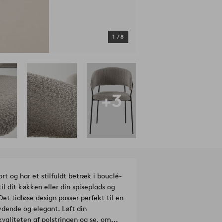
1
/
8
+3
 og har et stilfuldt betræk i bouclé-
til dit køkken eller din spiseplads og
Det tidløse design passer perfekt til en
bydende og elegant. Løft din
valiteten af polstringen og se, om