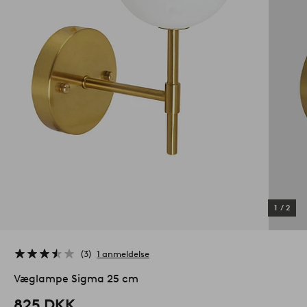
1
/
2
3
1 anmeldelse
Væglampe Sigma 25 cm
825 DKK