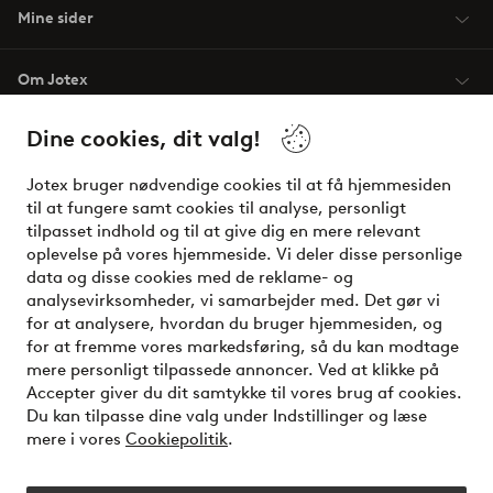
Mine sider
Om Jotex
Dine cookies, dit valg!
Vilkår
Jotex bruger nødvendige cookies til at få hjemmesiden
Venner
til at fungere samt cookies til analyse, personligt
tilpasset indhold og til at give dig en mere relevant
oplevelse på vores hjemmeside. Vi deler disse personlige
data og disse cookies med de reklame- og
Sikre betalinger - betal nu eller del op
analysevirksomheder, vi samarbejder med. Det gør vi
for at analysere, hvordan du bruger hjemmesiden, og
Vil du vide mere om
vores betalingsmuligheder
?
for at fremme vores markedsføring, så du kan modtage
elpy
mere personligt tilpassede annoncer. Ved at klikke på
Accepter giver du dit samtykke til vores brug af cookies.
Du kan tilpasse dine valg under Indstillinger og læse
mere i vores
Cookiepolitik
.
Danmark - Vælg land