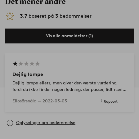
Det mener andre
3.7
baseret på
3
bedømmelser
Vis alle anmeldelser (1)
Dejlig lampe
Dejlig lampe ellers, men giver den værste vurdering,
fordi du ikke finder nogen ledning, der passer, lidt nærig
at trække ind på, at der ikke var en ledning til lampen?
Ellosärsnåla —
2022-03-03
Rapport
Ikke alle er dygtig…
Oplysninger om bedømmelse