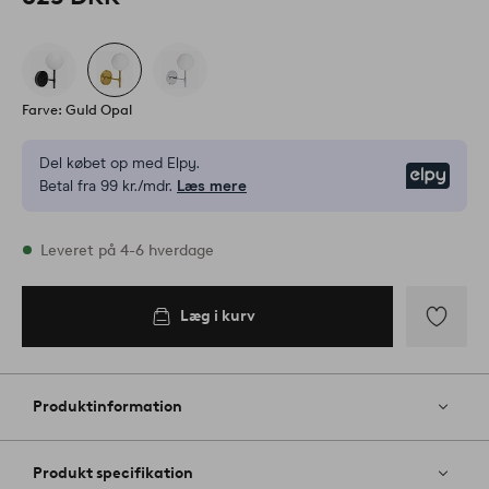
Farve: Guld Opal
Del købet op med Elpy.
Elpy
Betal fra 99 kr./mdr.
Læs mere
På lager
Leveret på 4-6 hverdage
Læg i kurv
Læg i
kurv
Tilføj
til
favoritter
Produktinformation
Produkt specifikation