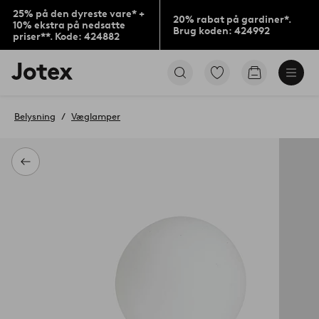
25% på den dyreste vare* +
20% rabat på gardiner*.
10% ekstra på nedsatte
Brug koden: 424992
priser**. Kode: 424882
Jotex
Gå
Gå
logo
til
til
-
favoritmarkerede
indkøbskur
gå
produkter
Belysning
Væglamper
til
forsiden
Tilbage