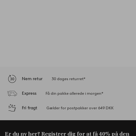
Nem retur
30 dages returret*
Express
Få din pakke allerede i morgen*
Fri fragt
Gælder for postpakker over 649 DKK
Er du ny her? Registrer dig for at få
40% på den