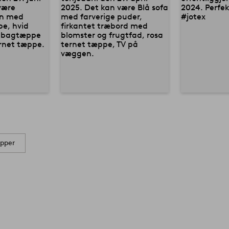
æpper