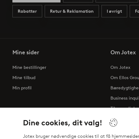
Rabatter
Retur & Reklamation
I øvrigt
F
Mine sider
Om Jotex
Mine bestillinger
Om Jotex
Mine tilbud
Om Ellos Gro
Min profil
Bæredygtighe
Business inqui
Tilgængelighe
Dine cookies, dit valg!
Jotex bruger nødvendige cookies til at få hjemmesiden t