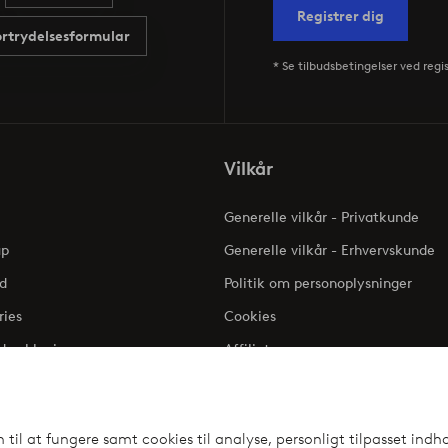
Registrer dig
ortrydelsesformular
* Se tilbudsbetingelser ved regi
Vilkår
Generelle vilkår - Privatkunde
up
Generelle vilkår - Erhvervskunde
d
Politik om personoplysninger
ries
Cookies
dserklæring
Affiliate
Klageadgang - Elpy
il at fungere samt cookies til analyse, personligt tilpasset indho