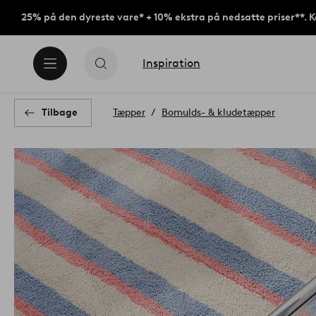
25% på den dyreste vare* + 10% ekstra på nedsatte priser**. 
Inspiration
Tilbage
Tæpper
Bomulds- & kludetæpper