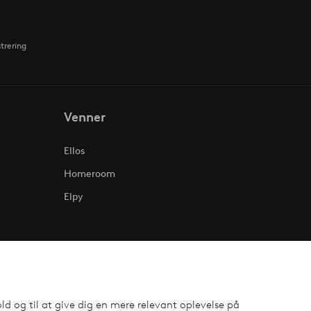
strering
Venner
Ellos
Homeroom
Elpy
ld og til at give dig en mere relevant oplevelse på