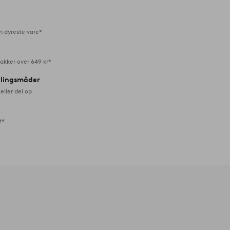
favoritter
n dyreste vare*
akker over 649 kr*
alingsmåder
eller del op
t*