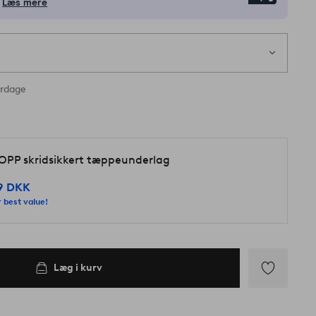
Læs mere
1
s
ager
erdage
OPP skridsikkert tæppeunderlag
9 DKK
 best value!
Læg i kurv
Tilføj
til