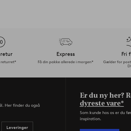
retur
Express
Fri 
returret*
Få din pakke allerede i morgen*
Gælder for pos
D
Er du ny her? Re
dyreste vare*
l. Her finder du også
Som kunde hos os er du fø
inspiration.
Leveringer