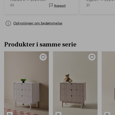
pryder sin plads 
01
21
Rapport
passende stort, ha
computer og pri
Oplysninger om bedømmelse
Produkter i samme serie
Tilføj
Tilføj
til
til
favoritter
favoritter