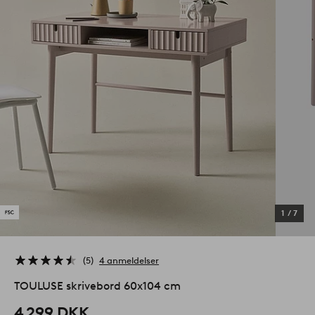
1
/
7
5
4 anmeldelser
TOULUSE skrivebord 60x104 cm
4 299 DKK