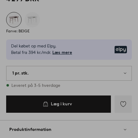
Farve: BEIGE
Del købet op med Elpy.
Elpy
Betal fra 394 kr./mdr.
Læs mere
1 pr. stk.
På lager
Leveret på 3-5 hverdage
Læg i kurv
Tilføj
til
favoritter
Produktinformation