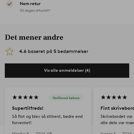
Nem retur
30 dages returret*
Det mener andre
4.6
baseret på
5
bedømmelser
Vis alle anmeldelser (4)
Verifierad købere
Supertilfreds!
Fint skrivebor
Så flot og blev så stilrent, bedre end
Skrivebordet var 
forventet!
alle dele var mæ
overskuelig måde
Marika K —
2024-08-
Ingela F —
2024-