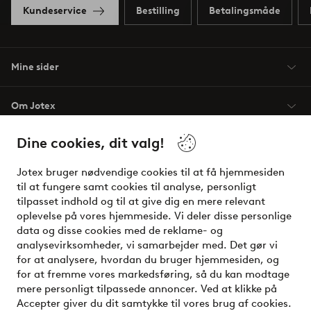
Kundeservice
Bestilling
Betalingsmåde
Mine sider
Om Jotex
Dine cookies, dit valg!
Vilkår
Jotex bruger nødvendige cookies til at få hjemmesiden
Venner
til at fungere samt cookies til analyse, personligt
tilpasset indhold og til at give dig en mere relevant
oplevelse på vores hjemmeside. Vi deler disse personlige
data og disse cookies med de reklame- og
Sikre betalinger - betal nu eller del op
analysevirksomheder, vi samarbejder med. Det gør vi
for at analysere, hvordan du bruger hjemmesiden, og
Vil du vide mere om
vores betalingsmuligheder
?
for at fremme vores markedsføring, så du kan modtage
elpy
mere personligt tilpassede annoncer. Ved at klikke på
Accepter giver du dit samtykke til vores brug af cookies.