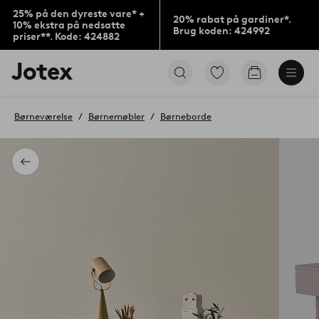
25% på den dyreste vare* +
20% rabat på gardiner*.
10% ekstra på nedsatte
Brug koden: 424992
priser**. Kode: 424882
Jotex
Gå
Gå
logo
til
til
-
favoritmarkerede
indkøbskur
gå
produkter
Børneværelse
Børnemøbler
Børneborde
til
forsiden
Tilbage