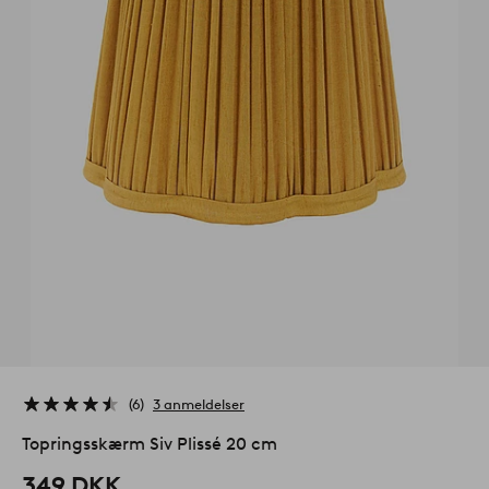
6
3 anmeldelser
Topringsskærm Siv Plissé 20 cm
349 DKK