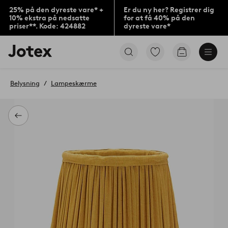
25% på den dyreste vare* +
Er du ny her? Registrer dig
10% ekstra på nedsatte
for at få 40% på den
priser**. Kode: 424882
dyreste vare*
Jotex
Gå
Gå
logo
til
til
-
favoritmarkerede
indkøbskur
gå
produkter
Belysning
Lampeskærme
til
forsiden
Tilbage