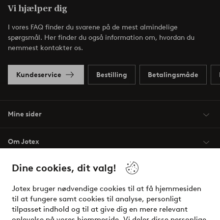
Vi hjælper dig
I vores FAQ finder du svarene på de mest almindelige
spørgsmål. Her finder du også information om, hvordan du
nemmest kontakter os.
Kundeservice
Bestilling
Betalingsmåde
Mine sider
Om Jotex
Dine cookies, dit valg!
Vilkår
Jotex bruger nødvendige cookies til at få hjemmesiden
Venner
til at fungere samt cookies til analyse, personligt
tilpasset indhold og til at give dig en mere relevant
oplevelse på vores hjemmeside. Vi deler disse personlige