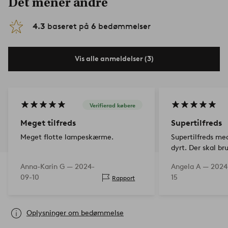
Det mener andre
4.3
baseret på
6
bedømmelser
Vis alle anmeldelser (3)
Verifierad købere
Meget tilfreds
Supertilfreds
Meget flotte lampeskærme.
Supertilfreds me
dyrt. Der skal br
den lampe, jeg ha
Anna-Karin G —
2024-
Angela A —
2024
ret saftig.
09-10
15
Rapport
Oplysninger om bedømmelse