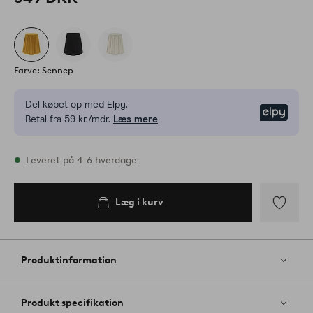
Farve: Sennep
Del købet op med Elpy.
Elpy
Betal fra 59 kr./mdr.
Læs mere
På lager
Leveret på 4-6 hverdage
Læg i kurv
Læg i
kurv
Tilføj
til
favoritter
Produktinformation
Produkt specifikation