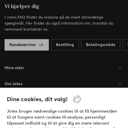
Vi hjælper dig
I vores FAQ finder du svarene på de mest almindelige
spørgsmål. Her finder du også information om, hvordan du
nemmest kontakter os.
Kundeservice
Bestilling
Betalingsmåde
Mine sider
Om Jotex
Dine cookies, dit valg!
Vilkår
Jotex bruger nødvendige cookies til at få hjemmesiden
Venner
til at fungere samt cookies til analyse, personligt
tilpasset indhold og til at give dig en mere relevant