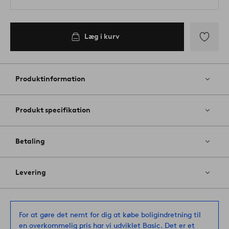
Læg i kurv
Tilføj
til
favoritter
Produktinformation
Produkt specifikation
Betaling
Levering
For at gøre det nemt for dig at købe boligindretning til
en overkommelig pris har vi udviklet Basic. Det er et