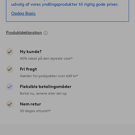
udvalg af vores yndlingsprodukter til rigtig gode priser.
Opdag Basic
Produktdeklaration
Ny kunde?
40% rabat på den dyreste vare*
Fri fragt
Gælder for postpakker over 649 kr*
Fleksible betalingsmåder
Betal nu, senere eller del op
Nem retur
30 dages returret*