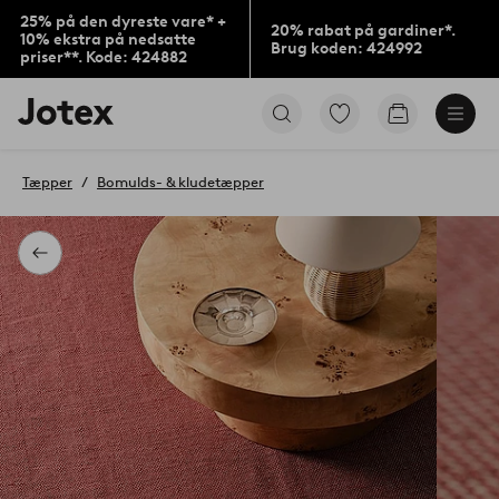
25% på den dyreste vare* +
20% rabat på gardiner*.
10% ekstra på nedsatte
Brug koden: 424992
priser**. Kode: 424882
Jotex
Gå
Gå
logo
til
til
-
favoritmarkerede
indkøbskur
gå
produkter
Tæpper
Bomulds- & kludetæpper
til
forsiden
Tilbage