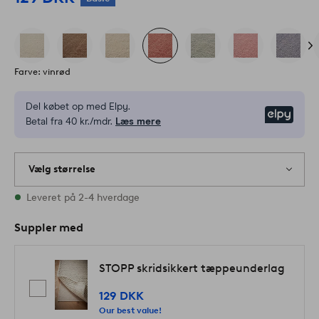
Farve: vinrød
Del købet op med Elpy.
Elpy
Betal fra 40 kr./mdr.
Læs mere
Vælg størrelse
Alle størrelser er på lager
Leveret på 2-4 hverdage
Suppler med
STOPP skridsikkert tæppeunderlag
129 DKK
Our best value!