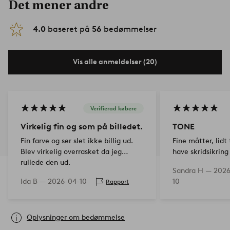
Det mener andre
4.0
baseret på
56
bedømmelser
Vis alle anmeldelser (20)
Verifierad købere
Virkelig fin og som på billedet.
TONE
Fin farve og ser slet ikke billig ud.
Fine måtter, lidt
Blev virkelig overrasket da jeg
have skridsikrin
rullede den ud.
Sandra H —
2026
Ida B —
2026-04-10
10
Rapport
Oplysninger om bedømmelse