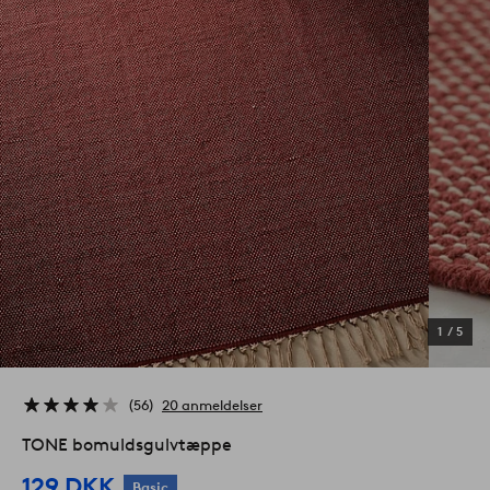
1
/
5
56
20 anmeldelser
TONE bomuldsgulvtæppe
129 DKK
Basic