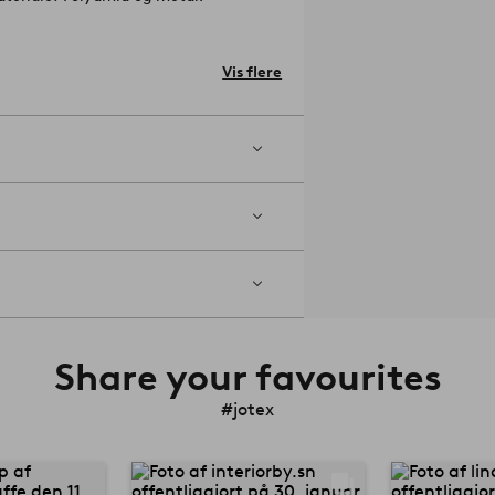
r ikke.
 up-gardin, prikkede opbevaringsbokse
Vis flere
Share your favourites
#jotex