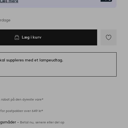
Læs mere
erdage
Læg i kurv
Tilføj
til
favoritter
kal suppleres med et lampeudtag.
 rabat på den dyreste vare*
for postpakker over 649 kr*
ingsmåder -
Betal nu, senere eller del op