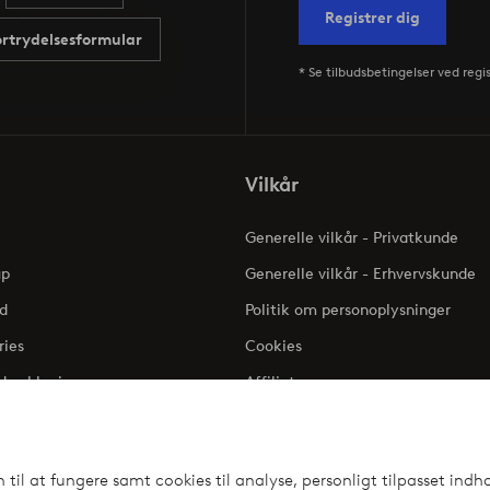
Registrer dig
ortrydelsesformular
* Se tilbudsbetingelser ved regi
Vilkår
Generelle vilkår - Privatkunde
up
Generelle vilkår - Erhvervskunde
d
Politik om personoplysninger
ries
Cookies
dserklæring
Affiliate
Klageadgang - Elpy
il at fungere samt cookies til analyse, personligt tilpasset indho