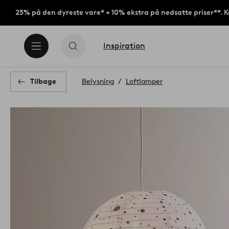
25% på den dyreste vare* + 10% ekstra på nedsatte priser**. 
Inspiration
Tilbage
Belysning
Loftlamper