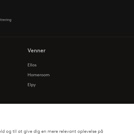
strering
Venner
Ellos
Homeroom
Elpy
ld og til at give dig en mere relevant oplevelse på