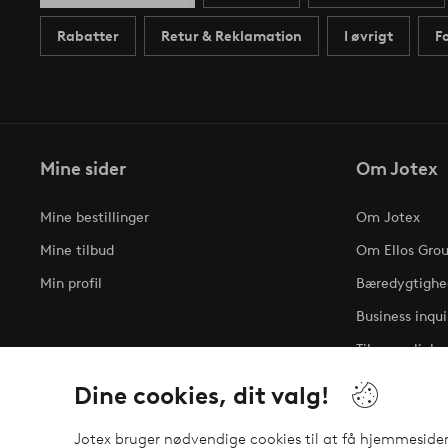
Rabatter
Retur & Reklamation
I øvrigt
F
Mine sider
Om Jotex
Mine bestillinger
Om Jotex
Mine tilbud
Om Ellos Gro
Min profil
Bæredygtighe
Business inqui
Tilgængelighe
Dine cookies, dit valg!
Jotex bruger nødvendige cookies til at få hjemmesiden t