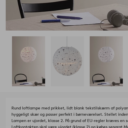
Rund loftlampe med prikket, lidt blank tekstilskærm af polya
hyggeligt skær og passer perfekt i børneværelset. Stellet inde
Lampen er ujordet, klasse 2. På grund af EU-regler kræves en se
Loftkontakten skal være ujordet (klasse 2) og købes separat.
Ma