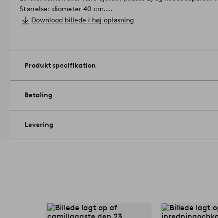
Størrelse: diameter 40 cm.
Sokkel/pære: 1 stk. E27, maks. 25 W glødepære. Pære medfølge
Download billede i høj opløsning
Tip/råd: Lad prikket været et tema og match med prikket roll
og prikket sengetøj.
Artikelnummer: 1673773-02-0
Produkt specifikation
Betaling
Levering