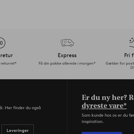
retur
Express
Fri 
returret*
Få din pakke allerede i morgen*
Gælder for pos
D
Er du ny her? Re
dyreste vare*
l. Her finder du også
Som kunde hos os er du fø
inspiration.
Leveringer