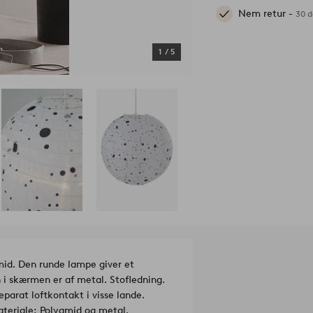
Nem retur -
30 d
1
/
5
mid. Den runde lampe giver et
n i skærmen er af metal. Stofledning.
parat loftkontakt i visse lande.
teriale: Polyamid og metal.