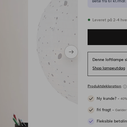
Betal fra 61 kr./mdr.
På lager
Leveret på 2-4 hv
Næste
produkt
Denne loftlampe s
Shop lampeutdag
Produktdeklaration
Ny kunde? -
40%
Fri fragt -
Gælder 
Fleksible betal