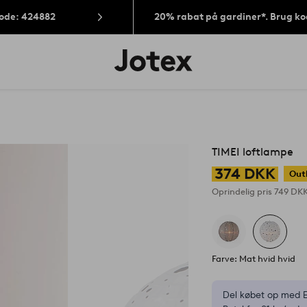
Kode: 424882
20% rabat på gardiner*. Brug k
Jotex
logo
-
gå
til
forsiden
TIMEI loftlampe
374 DKK
Out
Oprindelig pris
749 DK
Farve: Mat hvid hvid
Del købet op med E