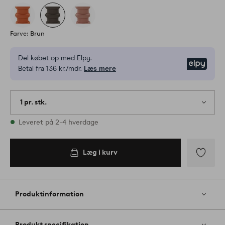
Farve: Brun
Del købet op med Elpy.
Elpy
Betal fra 136 kr./mdr.
Læs mere
1 pr. stk.
På lager
Leveret på 2-4 hverdage
Læg i kurv
Tilføj
til
favoritter
Produktinformation
Produkt specifikation