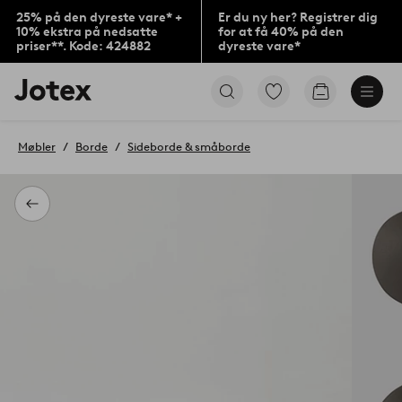
25% på den dyreste vare* +
Er du ny her? Registrer dig
10% ekstra på nedsatte
for at få 40% på den
priser**. Kode: 424882
dyreste vare*
Jotex
Gå
Gå
logo
til
til
-
favoritmarkerede
indkøbskur
gå
produkter
Møbler
Borde
Sideborde & småborde
til
forsiden
Tilbage