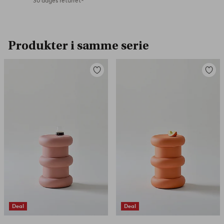
30 dages returret*
Produkter i samme serie
Tilføj
Tilføj
til
til
favoritter
favorit
Deal
Deal