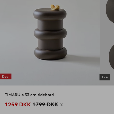
Deal
1
/
4
TIMARU ø 33 cm sidebord
1 259 DKK
1 799 DKK