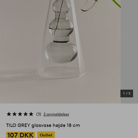
1
/
5
3
2 anmeldelser
TILO GREY glasvase højde 18 cm
107 DKK
Outlet