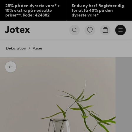
25% på den dyreste vare* +
Er du ny her? Registrer dig
10% ekstra på nedsatte
for at få 40% på den
priser**. Kode: 424882
dyreste vare*
Jotex
Gå
Gå
logo
til
til
-
favoritmarkerede
indkøbskur
gå
produkter
Dekoration
Vaser
til
forsiden
Tilbage