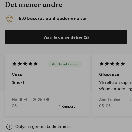
Det mener andre
5.0
baseret på
3
bedømmelser
Vis alle anmeldelser (2)
Verifierad købere
Vase
Glasvase
Smuk!
Virkelig en super
sådan en som jeg
efter, pryder sin
Heidi M —
2025-08-
Ann-Louise L —
2
med en smuk blo
08
05-08
Rapport
Oplysninger om bedømmelse