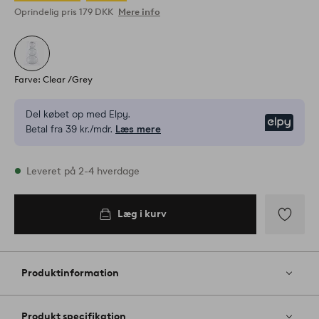
Oprindelig pris
179 DKK
Mere info
Farve: Clear /Grey
Del købet op med Elpy.
Elpy
Betal fra 39 kr./mdr.
Læs mere
På lager
Leveret på 2-4 hverdage
Læg i kurv
Læg i
kurv
Tilføj
til
favoritter
Produktinformation
Produkt specifikation