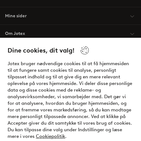
Mine sider
Om Jotex
Dine cookies, dit valg!
Vilkår
Jotex bruger nødvendige cookies til at få hjemmesiden
Venner
til at fungere samt cookies til analyse, personligt
tilpasset indhold og til at give dig en mere relevant
oplevelse på vores hjemmeside. Vi deler disse personlige
data og disse cookies med de reklame- og
Sikre betalinger - betal nu eller del op
analysevirksomheder, vi samarbejder med. Det gør vi
for at analysere, hvordan du bruger hjemmesiden, og
Vil du vide mere om
vores betalingsmuligheder
?
for at fremme vores markedsføring, så du kan modtage
elpy
mere personligt tilpassede annoncer. Ved at klikke på
Accepter giver du dit samtykke til vores brug af cookies.
Du kan tilpasse dine valg under Indstillinger og læse
mere i vores
Cookiepolitik
.