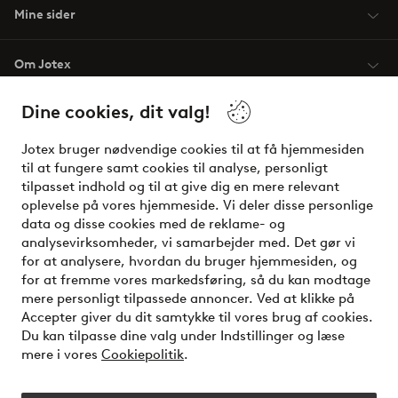
Mine sider
Om Jotex
Dine cookies, dit valg!
Vilkår
Jotex bruger nødvendige cookies til at få hjemmesiden
Venner
til at fungere samt cookies til analyse, personligt
tilpasset indhold og til at give dig en mere relevant
oplevelse på vores hjemmeside. Vi deler disse personlige
data og disse cookies med de reklame- og
Sikre betalinger - betal nu eller del op
analysevirksomheder, vi samarbejder med. Det gør vi
for at analysere, hvordan du bruger hjemmesiden, og
Vil du vide mere om
vores betalingsmuligheder
?
for at fremme vores markedsføring, så du kan modtage
elpy
mere personligt tilpassede annoncer. Ved at klikke på
Accepter giver du dit samtykke til vores brug af cookies.
Du kan tilpasse dine valg under Indstillinger og læse
mere i vores
Cookiepolitik
.
Danmark - Vælg land