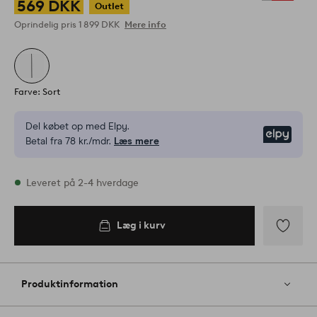
569 DKK
Outlet
Oprindelig pris
1 899 DKK
Mere info
Farve: Sort
Del købet op med Elpy.
Elpy
Betal fra 78 kr./mdr.
Læs mere
På lager
Leveret på 2-4 hverdage
Læg i kurv
Læg i
kurv
Tilføj
til
favoritter
Produktinformation