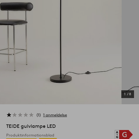
1
/
8
1
1 anmeldelse
TEIDE gulvlampe LED
Produktinformationsblad