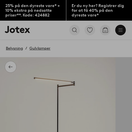
25% på den dyreste vare* +
Er du ny her? Registrer dig
10% ekstra på nedsatte
for at få 40% på den
priser**. Kode: 424882
dyreste vare*
Jotex
Gå
Gå
logo
til
til
-
favoritmarkerede
indkøbskur
gå
produkter
Belysning
Gulvlamper
til
forsiden
Tilbage