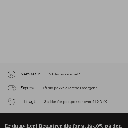
Nem retur
30 dages returret*
Express
Få din pakke allerede i morgen*
Fri fragt
Gælder for postpakker over 649 DKK
Er du ny her? Registrer dig for at få
40% på den