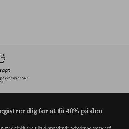
fragt
tpakker over 649
KK
gistrer dig for at få
40% på den
rst med eksklusive tilbud, spændende nyheder og masser af