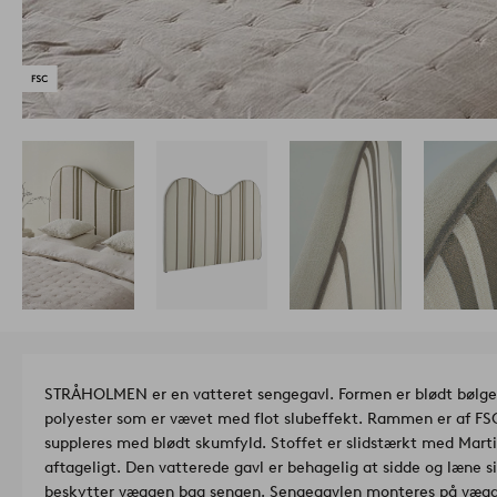
STRÅHOLMEN er en vatteret sengegavl. Formen er blødt bølgen
polyester som er vævet med flot slubeffekt. Rammen er af F
suppleres med blødt skumfyld. Stoffet er slidstærkt med Mart
aftageligt. Den vatterede gavl er behagelig at sidde og læne 
beskytter væggen bag sengen. Sengegavlen monteres på vægge