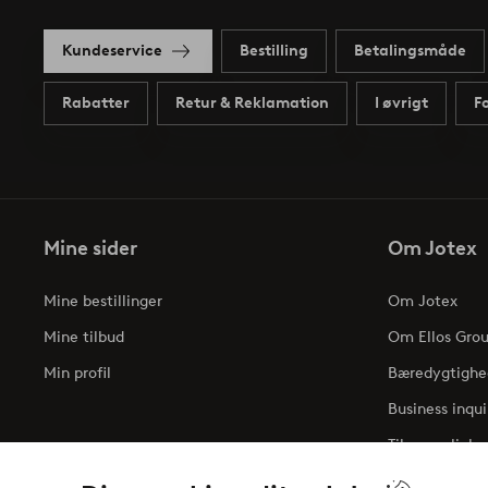
Kundeservice
Bestilling
Betalingsmåde
Rabatter
Retur & Reklamation
I øvrigt
F
Mine sider
Om Jotex
Mine bestillinger
Om Jotex
Mine tilbud
Om Ellos Gro
Min profil
Bæredygtighe
Business inqui
Tilgængelighe