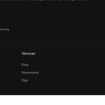
strering
Venner
Ellos
Homeroom
Elpy