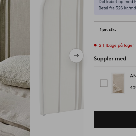
Del købet op med E
Betal fra 326 kr./md
1 pr. stk.
2 tilbage på lager
Næste
Suppler med
produkt
AM
42