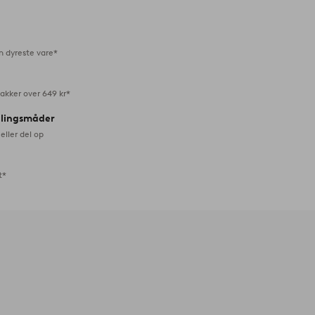
favoritter
n dyreste vare*
akker over 649 kr*
alingsmåder
eller del op
t*