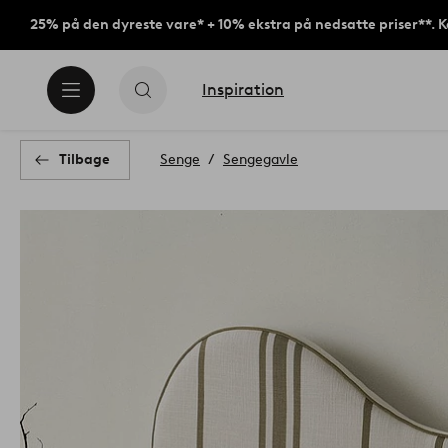
25% på den dyreste vare* + 10% ekstra på nedsatte priser**. 
Inspiration
Tilbage
Senge
Sengegavle