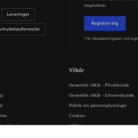
inspiration.
Leveringer
Registrer dig
ortrydelsesformular
* Se tilbudsbetingelser ved regi
Vilkår
Generelle vilkår - Privatkunde
up
Generelle vilkår - Erhvervskunde
d
Politik om personoplysninger
ries
Cookies
dserklæring
Affiliate
Klageadgang - Elpy