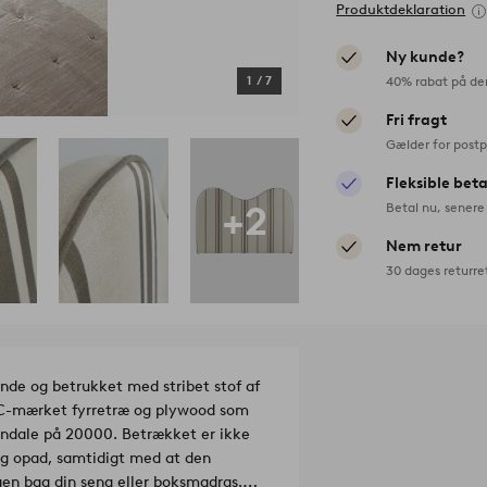
Produktdeklaration
Ny kunde?
40% rabat på de
1
/
7
Fri fragt
Gælder for postp
Fleksible bet
+2
Betal nu, senere 
Nem retur
30 dages returre
de og betrukket med stribet stof af
SC-mærket fyrretræ og plywood som
indale på 20000. Betrækket er ikke
sig opad, samtidigt med at den
n bag din seng eller boksmadras.