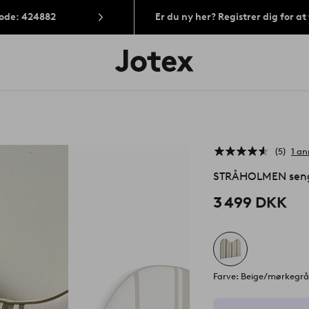
Kode: 424882
Er du ny her? Registrer dig for a
Jotex
logo
-
gå
til
forsiden
5
1 an
STRÅHOLMEN seng
3 499 DKK
Farve: Beige/mørkegr