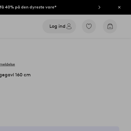
t få 40% på den dyreste vare*
Luk
Log ind
Gå
Gå
til
til
favoritmarkerede
indkøbsk
produkter
meldelse
egavl 160 cm
å