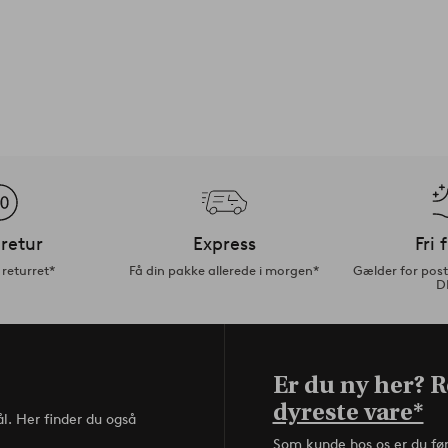
retur
Express
Fri 
returret*
Få din pakke allerede i morgen*
Gælder for pos
D
Er du ny her? Re
dyreste vare*
l. Her finder du også
Som kunde hos os er du fø