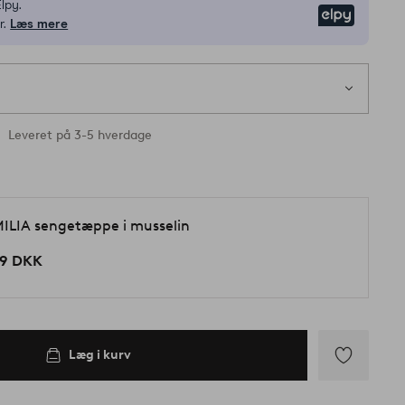
lpy.
Elpy
r.
Læs mere
Leveret på 3-5 hverdage
ILIA sengetæppe i musselin
9 DKK
Læg i kurv
Tilføj
til