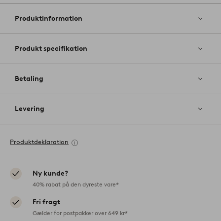
til
favoritter
Produktinformation
Produkt specifikation
Betaling
Levering
Produktdeklaration
Ny kunde?
40% rabat på den dyreste vare*
Fri fragt
Gælder for postpakker over 649 kr*