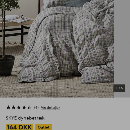
1
/
5
4
Vis detaljer
SKYE dynebetræk
164 DKK
Outlet