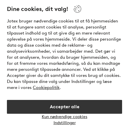
Dine cookies, dit valg!
Vilkår
Jotex bruger nødvendige cookies til at få hjemmesiden
Venner
til at fungere samt cookies til analyse, personligt
tilpasset indhold og til at give dig en mere relevant
oplevelse på vores hjemmeside. Vi deler disse personlige
data og disse cookies med de reklame- og
Sikre betalinger - betal nu eller del op
analysevirksomheder, vi samarbejder med. Det gør vi
for at analysere, hvordan du bruger hjemmesiden, og
Vil du vide mere om
vores betalingsmuligheder
?
for at fremme vores markedsføring, så du kan modtage
elpy
mere personligt tilpassede annoncer. Ved at klikke på
Accepter giver du dit samtykke til vores brug af cookies.
Du kan tilpasse dine valg under Indstillinger og læse
mere i vores
Cookiepolitik
.
Danmark - Vælg land
Accepter alle
Instagram
Facebook
Kun nødvendige cookies
Åbn
Indstillinger
chatb