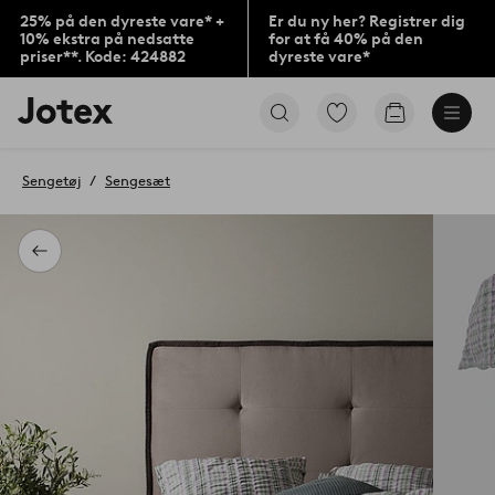
25% på den dyreste vare* +
Er du ny her? Registrer dig
10% ekstra på nedsatte
for at få 40% på den
priser**. Kode: 424882
dyreste vare*
Jotex
Gå
Gå
logo
til
til
-
favoritmarkerede
indkøbskur
gå
produkter
Sengetøj
Sengesæt
til
forsiden
Tilbage