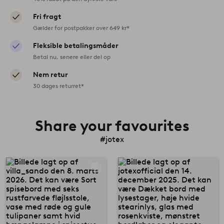
Fri fragt
Gælder for postpakker over 649 kr*
Fleksible betalingsmåder
Betal nu, senere eller del op
Nem retur
30 dages returret*
Share your favourites
#jotex