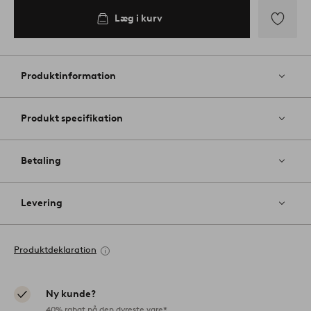
Læg i kurv
Tilføj
til
favoritter
Produktinformation
Produkt specifikation
Betaling
Levering
Produktdeklaration
Ny kunde?
40% rabat på den dyreste vare*