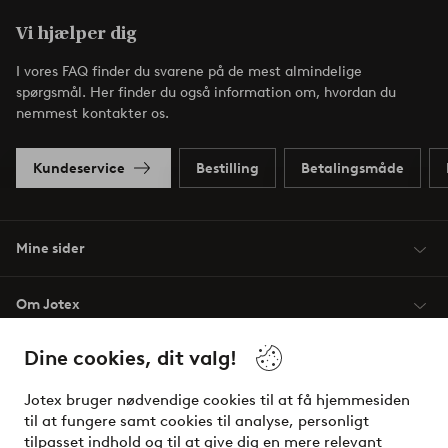
Vi hjælper dig
I vores FAQ finder du svarene på de mest almindelige
spørgsmål. Her finder du også information om, hvordan du
nemmest kontakter os.
Kundeservice
Bestilling
Betalingsmåde
Mine sider
Om Jotex
Dine cookies, dit valg!
Vilkår
Jotex bruger nødvendige cookies til at få hjemmesiden
Venner
til at fungere samt cookies til analyse, personligt
tilpasset indhold og til at give dig en mere relevant