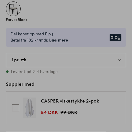
Farve: Black
Del købet op med Elpy.
Elpy
Betal fra 182 kr./mdr.
Læs mere
1 pr. stk.
På lager
Leveret på 2-4 hverdage
Suppler med
CASPER viskestykke 2-pak
84 DKK
99 DKK