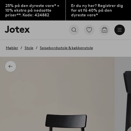
25% på den dyreste vare* +
Er du ny her? Registrer dig
10% ekstra på nedsatte
for at få 40% på den
priser**. Kode: 424882
dyreste vare*
Jotex
Gå
Gå
logo
til
til
-
favoritmarkerede
indkøbskur
gå
produkter
Møbler
Stole
Spisebordsstole & køkkenstole
til
forsiden
Tilbage