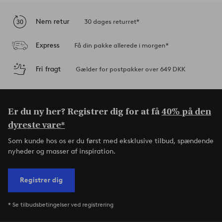
Nem retur
30 dages returret*
Express
Få din pakke allerede i morgen*
Fri fragt
Gælder for postpakker over 649 DKK
Er du ny her? Registrer dig for at få
40% på den
dyreste vare*
Som kunde hos os er du først med eksklusive tilbud, spændende
nyheder og masser af inspiration.
Registrer dig
* Se tilbudsbetingelser ved registrering