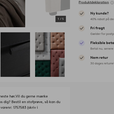
Produktdeklaration
Ny kunde?
40% rabat på de
1
/
5
Fri fragt
Gælder for postp
Fleksible bet
Betal nu, senere 
Nem retur
30 dages returre
neste hør.
Vil du gerne mærke
 dig? Bestil en stofprøve, så kan du