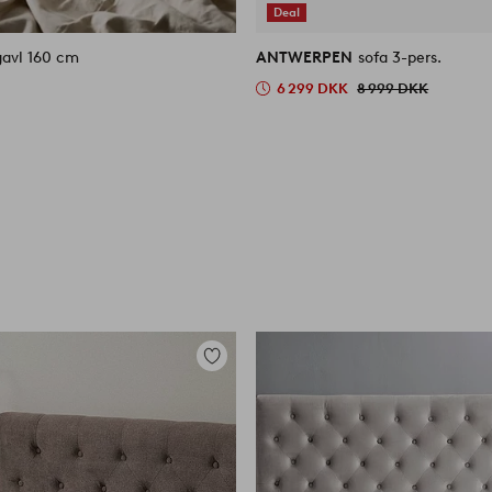
Deal
avl 160 cm
ANTWERPEN
sofa 3-pers.
6 299 DKK
8 999 DKK
Tilføj
til
favoritter