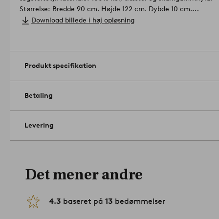
Størrelse: Bredde 90 cm. Højde 122 cm. Dybde 10 cm.
Beskrivelse: Fritstående gavl beklædt med hør og indhæftede
Download billede i høj opløsning
medfølger.
Vedligeholdelse: Aftørres med en fugtig klud.
Tip/råd: Foruden behagelig støtte til ryggen får du et blidere
kræver ikke montering. Stil den blot mellem seng og væg.
Arti
Produkt specifikation
Betaling
Levering
Det mener andre
4.3
baseret på
13
bedømmelser