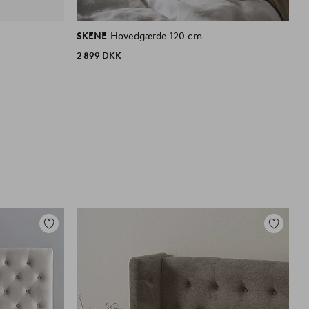
SKENE
Hovedgærde 120 cm
S
2 899 DKK
3
Tilføj
Tilføj
til
til
favoritter
favoritter