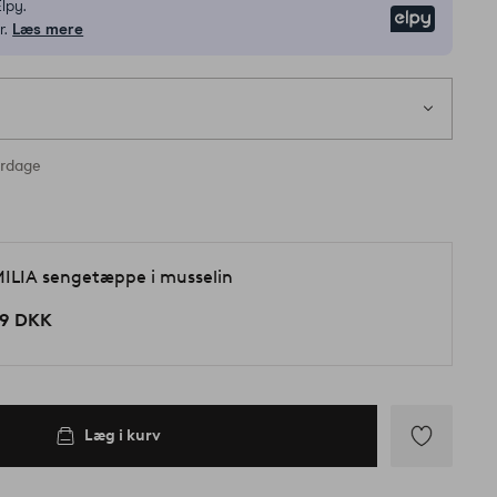
lpy.
Elpy
r.
Læs mere
erdage
ILIA sengetæppe i musselin
9 DKK
Læg i kurv
Tilføj
til