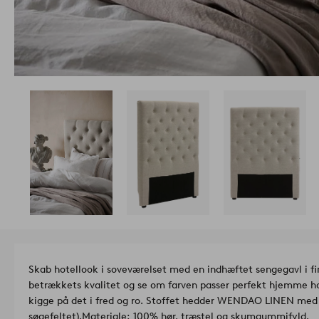
Skab hotellook i soveværelset med en indhæftet sengegavl i fi
betrækkets kvalitet og se om farven passer perfekt hjemme hos
kigge på det i fred og ro. Stoffet hedder WENDAO LINEN med varenr: 1757583 (skriv i
søgefeltet).
Materiale: 100% hør, træstel og skumgummifyld.