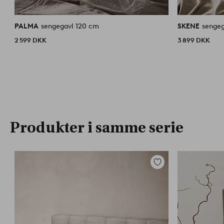
PALMA
sengegavl 120 cm
SKENE
sengeg
2 599 DKK
3 899 DKK
Produkter i samme serie
Tilføj
til
favoritter