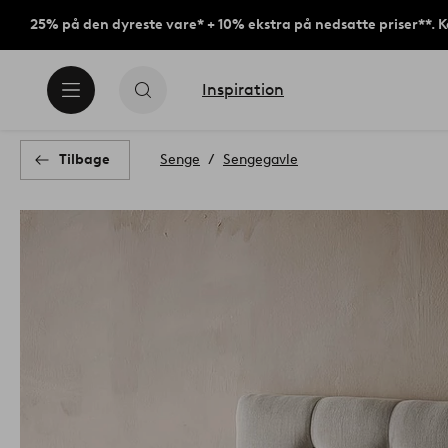
25% på den dyreste vare* + 10% ekstra på nedsatte priser**. 
Inspiration
Tilbage
Senge
Sengegavle