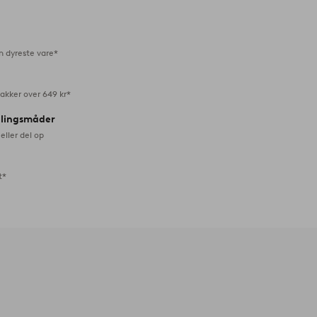
favoritter
n dyreste vare*
akker over 649 kr*
alingsmåder
eller del op
t*