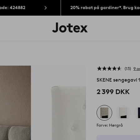
Kode: 424882
20% rabat på gardiner*. Brug k
Jotex
logo
-
gå
til
forsiden
13
9 a
SKENE sengegavl 
2 399 DKK
Farve: Hørgrå