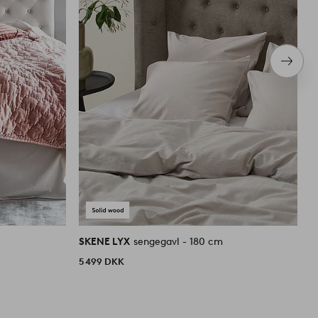
Næste
produ
SKENE LYX
sengegavl - 180 cm
S
5 499 DKK
3