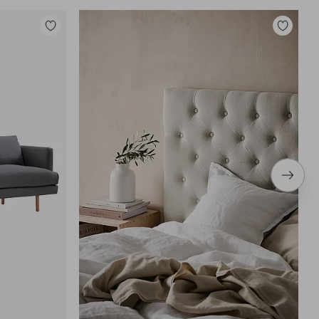
Tilføj
Tilføj
til
til
favoritter
favoritter
Næste
produ