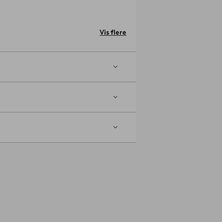
 betrukne knapper. Vægbeslag
Vis flere
 look med en polstret sengegavl. Gavlen
kelnummer: 1060198-01-0