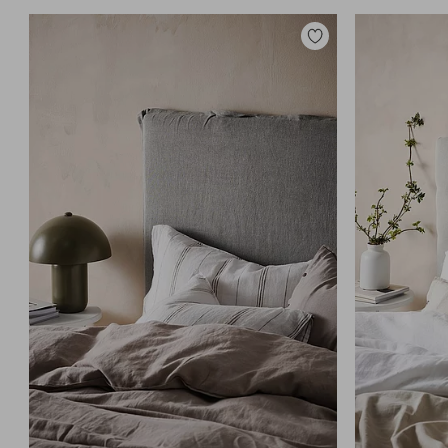
Tilføj
til
favoritter