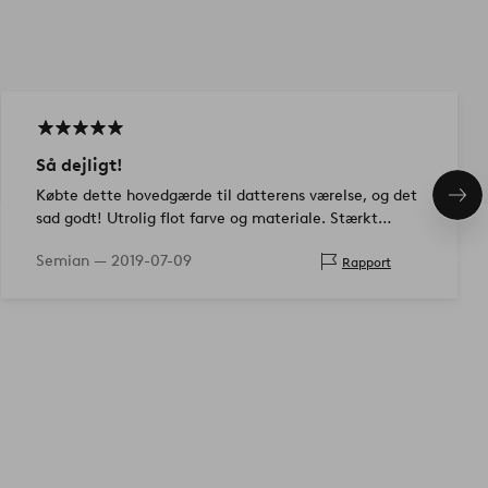
Så dejligt!
Købte dette hovedgærde til datterens værelse, og det
Næs
sad godt! Utrolig flot farve og materiale. Stærkt
pro
anbefale!
Semian —
2019-07-09
Rapport