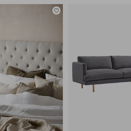
Tilføj
til
favoritter