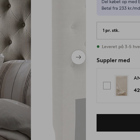
Del købet op med E
Betal fra 233 kr./md
1 pr. stk.
På lager
Leveret på 3-5 hv
Næste
Suppler med
produkt
AM
42