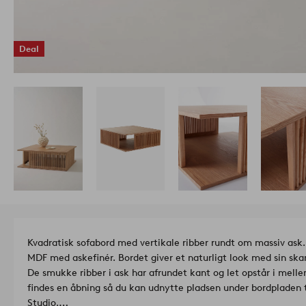
Deal
Kvadratisk sofabord med vertikale ribber rundt om massiv ask. 
MDF med askefinér. Bordet giver et naturligt look med sin skan
De smukke ribber i ask har afrundet kant og let opstår i mel
findes en åbning så du kan udnytte pladsen under bordpladen t
Studio.