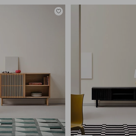
Tilføj
til
favoritter