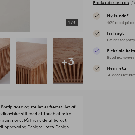
Produktdeklaration
Ny kunde?
40% rabat på de
1
/
8
Fri fragt
Gælder for postp
Fleksible bet
+3
Betal nu, senere 
Nem retur
30 dages returre
Bordpladen og stellet er fremstillet af
dinaviske stil med et touch af retro.
lemrummene. På hver side af bordet
il opbevaring.
Design: Jotex Design