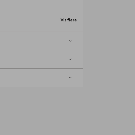
Vis flere
r er desuden også plads til en