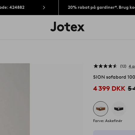
Kode: 424882
20% rabat på gardiner*. Brug k
Jotex
logo
-
gå
til
forsiden
12
4 a
SION sofabord 10
4 399 DKK
5 
Farve: Askefinér