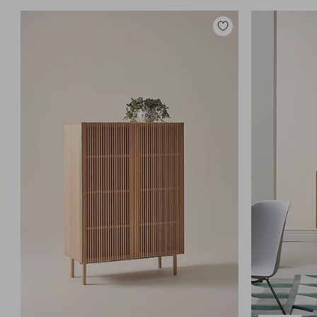
Tilføj
til
favoritter