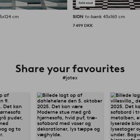
5x124 cm
SION
tv-bænk 43x160 cm
7 499 DKK
Share your favourites
#jotex