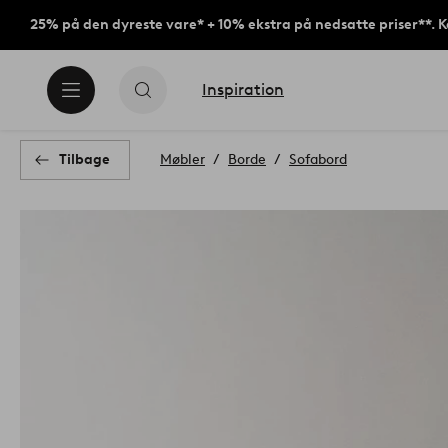
25% på den dyreste vare* + 10% ekstra på nedsatte priser**. 
Inspiration
Tilbage
Møbler
Borde
Sofabord