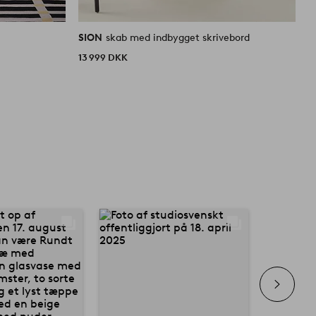
SION
skab med indbygget skrivebord
S
13 999 DKK
7