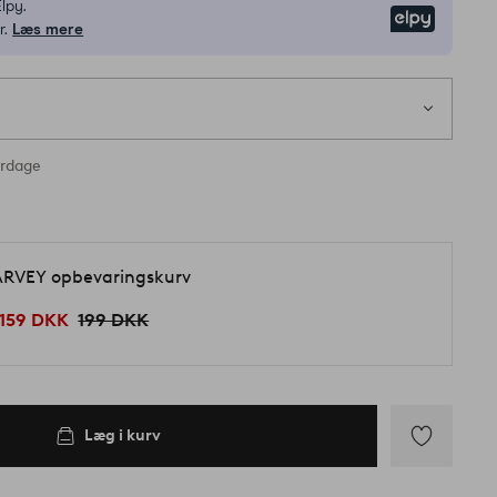
lpy.
Elpy
r.
Læs mere
erdage
RVEY opbevaringskurv
159 DKK
199 DKK
Læg i kurv
Tilføj
til