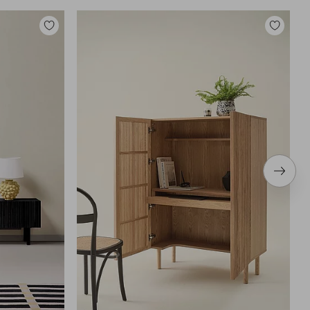
Tilføj
Tilføj
til
til
favoritter
favoritter
Næste
produ