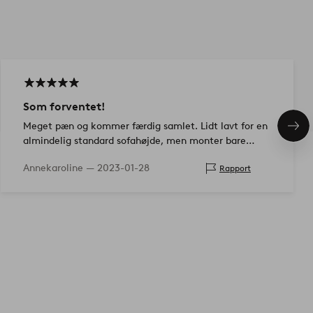
Som forventet!
Meget pæn og kommer færdig samlet. Lidt lavt for en
Næs
almindelig standard sofahøjde, men monter bare
pro
benene under bordet, og det vil være fantastisk!
Annekaroline —
2023-01-28
Rapport