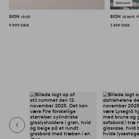
SION
skab
SION
skænk 4
9 999 DKK
7 499 DKK