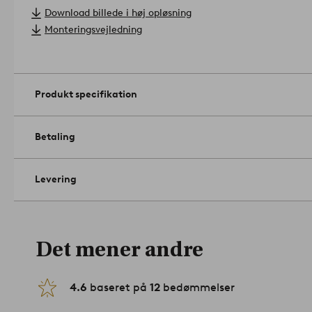
Materiale: Ask og MDF med askefinér.
Download billede i høj opløsning
Størrelse: Højde 35 cm, bordplade 100x100 cm.
Monteringsvejledning
Maks. vægt: Bordplade 60 kg.
Rengøring: Aftørres med en let fugtet klud.
Tip/råd: Udnyt pladsen under bordet til magasiner og bøger. De
varmende plaid.
Artikelnummer: 1669382-01-0
Produkt specifikation
Betaling
Levering
Det mener andre
4.6
baseret på
12
bedømmelser