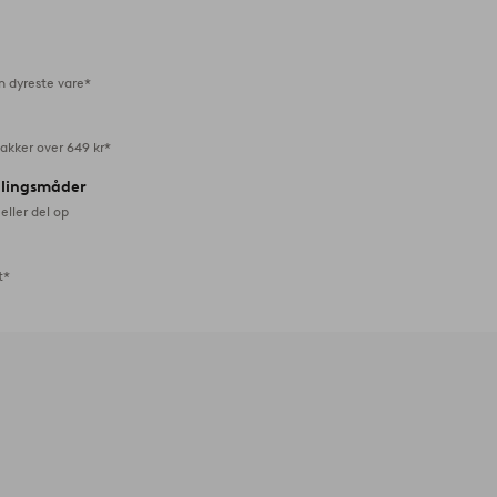
favoritter
n dyreste vare*
akker over 649 kr*
alingsmåder
eller del op
t*