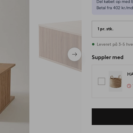
Del købet op med E
Betal fra 402 kr./md
1 pr. stk.
På lager
Leveret på 3-5 hv
Næste
Suppler med
produkt
HA