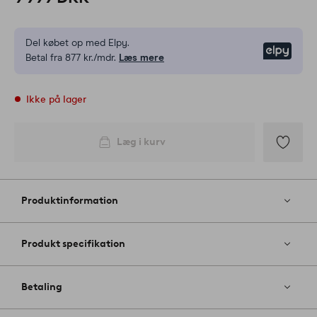
Del købet op med Elpy.
Elpy
Betal fra 877 kr./mdr.
Læs mere
Ikke på lager
Læg i kurv
Tilføj
til
favoritter
Produktinformation
Produkt specifikation
Betaling