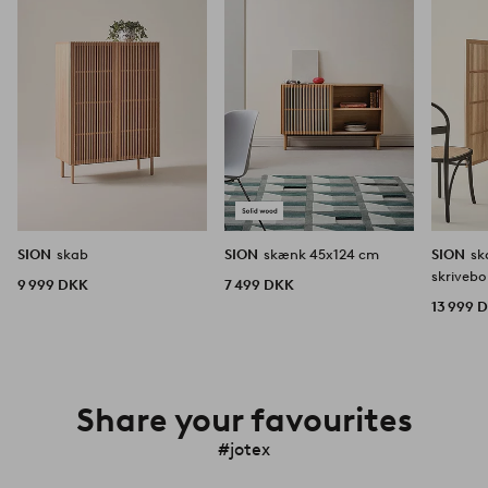
favoritter
favoritter
SION
skab
SION
skænk 45x124 cm
SION
sk
skrivebo
9 999 DKK
7 499 DKK
13 999 
Share your favourites
#jotex