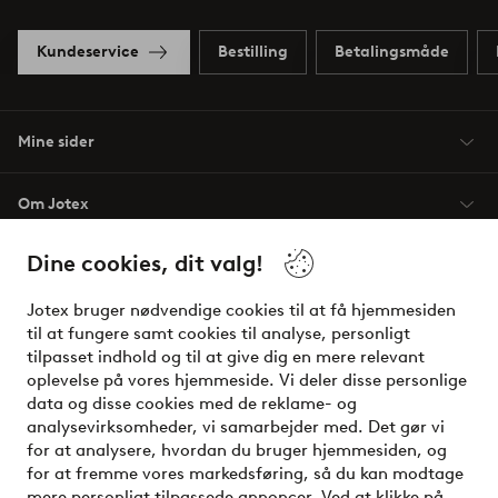
Kundeservice
Bestilling
Betalingsmåde
Mine sider
Om Jotex
Dine cookies, dit valg!
Vilkår
Jotex bruger nødvendige cookies til at få hjemmesiden
Venner
til at fungere samt cookies til analyse, personligt
tilpasset indhold og til at give dig en mere relevant
oplevelse på vores hjemmeside. Vi deler disse personlige
data og disse cookies med de reklame- og
Sikre betalinger - betal nu eller del op
analysevirksomheder, vi samarbejder med. Det gør vi
for at analysere, hvordan du bruger hjemmesiden, og
Vil du vide mere om
vores betalingsmuligheder
?
for at fremme vores markedsføring, så du kan modtage
elpy
mere personligt tilpassede annoncer. Ved at klikke på