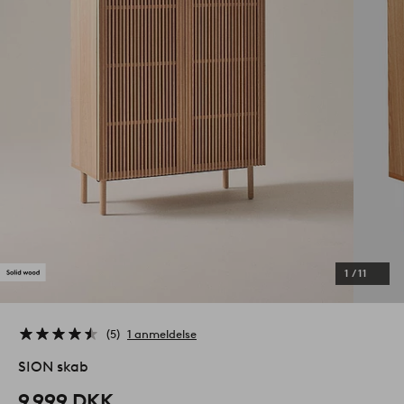
1
/
11
5
1 anmeldelse
SION skab
9 999 DKK