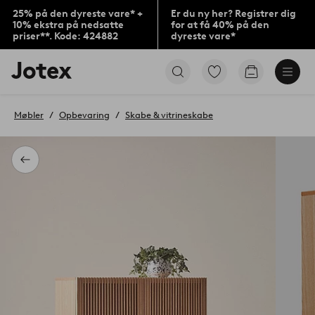
25% på den dyreste vare* +
Er du ny her? Registrer dig
10% ekstra på nedsatte
for at få 40% på den
priser**. Kode: 424882
dyreste vare*
Jotex
Gå
Gå
logo
til
til
-
favoritmarkerede
indkøbskur
gå
produkter
Møbler
Opbevaring
Skabe & vitrineskabe
til
forsiden
Tilbage