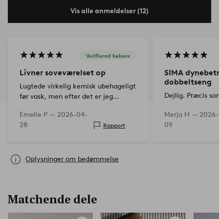
Vis alle anmeldelser (12)
Verifierad købere
Livner soveværelset op
SIMA dynebet
dobbeltseng
Lugtede virkelig kemisk ubehageligt
Dejlig. Præcis so
før vask, men efter det er jeg
tilfreds
Emelie P —
2026-04-
Merja H —
2026-
28
09
Rapport
Oplysninger om bedømmelse
Matchende dele