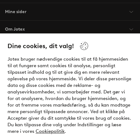
Mine sider
Om Jotex
Dine cookies, dit valg!
Vilkår
Jotex bruger nødvendige cookies til at få hjemmesiden
Venner
til at fungere samt cookies til analyse, personligt
tilpasset indhold og til at give dig en mere relevant
oplevelse på vores hjemmeside. Vi deler disse personlige
data og disse cookies med de reklame- og
Sikre betalinger - betal nu eller del op
analysevirksomheder, vi samarbejder med. Det gør vi
for at analysere, hvordan du bruger hjemmesiden, og
Vil du vide mere om
vores betalingsmuligheder
?
for at fremme vores markedsføring, så du kan modtage
elpy
mere personligt tilpassede annoncer. Ved at klikke på
Accepter giver du dit samtykke til vores brug af cookies.
Du kan tilpasse dine valg under Indstillinger og læse
mere i vores
Cookiepolitik
.