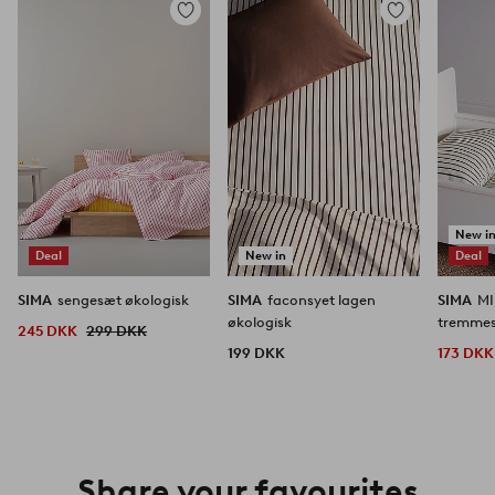
Tilføj
Tilføj
til
til
favoritter
favoritter
New i
Deal
New in
Deal
SIMA
sengesæt økologisk
SIMA
faconsyet lagen
SIMA
MI
økologisk
tremmes
245 DKK
299 DKK
199 DKK
173 DKK
Share your favourites