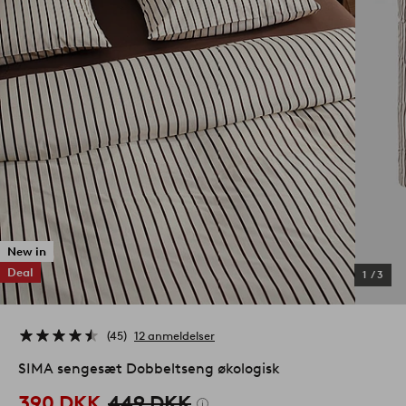
New in
Deal
1
/
3
45
12 anmeldelser
SIMA sengesæt Dobbeltseng økologisk
390 DKK
449 DKK