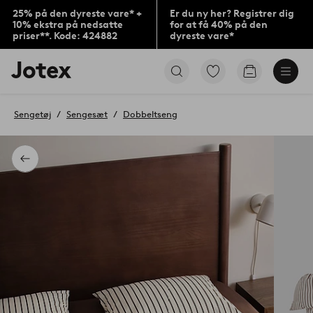
25% på den dyreste vare* +
Er du ny her? Registrer dig
10% ekstra på nedsatte
for at få 40% på den
priser**. Kode: 424882
dyreste vare*
Jotex
Gå
Gå
logo
til
til
-
favoritmarkerede
indkøbskur
gå
produkter
Sengetøj
Sengesæt
Dobbeltseng
til
forsiden
Tilbage