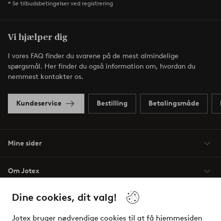
* Se tilbudsbetingelser ved registrering
Vi hjælper dig
I vores FAQ finder du svarene på de mest almindelige
spørgsmål. Her finder du også information om, hvordan du
nemmest kontakter os.
Kundeservice
Bestilling
Betalingsmåde
Mine sider
Om Jotex
Dine cookies, dit valg!
Vilkår
Jotex bruger nødvendige cookies til at få hjemmesiden