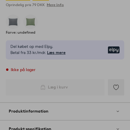
Oprindelig pris
79 DKK
Mere info
Farve: undefined
Del købet op med Elpy.
Elpy
Betal fra 33 kr./mdr.
Læs mere
Ikke på lager
Læg i kurv
Tilføj
til
favoritter
Produktinformation
Produkt specifikation