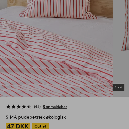
1
/
4
44
5 anmeldelser
SIMA pudebetræk økologisk
47 DKK
Outlet