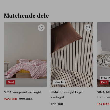
Matchende dele
Tilføj
Tilføj
til
til
favoritter
favoritter
New i
Deal
New in
Deal
SIMA
sengesæt økologisk
SIMA
faconsyet lagen
SIMA
MI
økologisk
tremmes
245 DKK
299 DKK
199 DKK
173 DKK