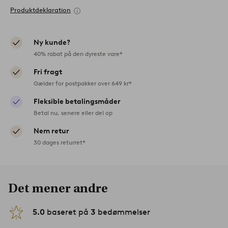
Produktdeklaration
Ny kunde?
40% rabat på den dyreste vare*
Fri fragt
Gælder for postpakker over 649 kr*
Fleksible betalingsmåder
Betal nu, senere eller del op
Nem retur
30 dages returret*
Det mener andre
5.0
baseret på
3
bedømmelser