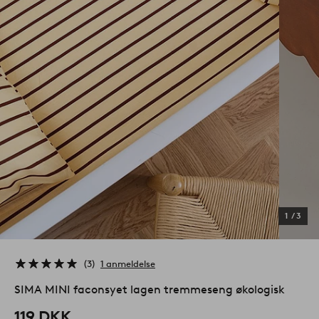
1
/
3
3
1 anmeldelse
SIMA MINI faconsyet lagen tremmeseng økologisk
119 DKK