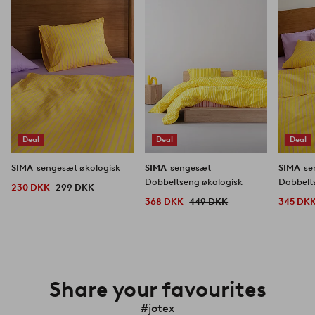
favoritter
favoritter
Deal
Deal
Deal
SIMA
sengesæt økologisk
SIMA
sengesæt
SIMA
se
Dobbeltseng økologisk
230 DKK
299 DKK
368 DKK
449 DKK
345 DK
Share your favourites
#jotex