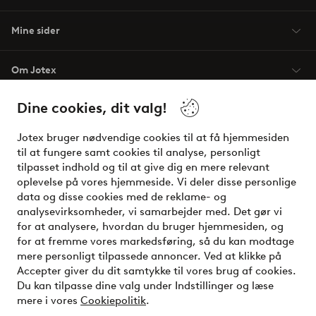
Mine sider
Om Jotex
Dine cookies, dit valg!
Vilkår
Jotex bruger nødvendige cookies til at få hjemmesiden
Venner
til at fungere samt cookies til analyse, personligt
tilpasset indhold og til at give dig en mere relevant
oplevelse på vores hjemmeside. Vi deler disse personlige
data og disse cookies med de reklame- og
Sikre betalinger - betal nu eller del op
analysevirksomheder, vi samarbejder med. Det gør vi
for at analysere, hvordan du bruger hjemmesiden, og
Vil du vide mere om
vores betalingsmuligheder
?
for at fremme vores markedsføring, så du kan modtage
elpy
mere personligt tilpassede annoncer. Ved at klikke på
Accepter giver du dit samtykke til vores brug af cookies.
Du kan tilpasse dine valg under Indstillinger og læse
mere i vores
Cookiepolitik
.