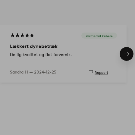
Verifierad købere
Lækkert dynebetræk
Dejlig kvalitet og flot farvemix.
Næs
pro
Sandra H —
2024-12-25
Rapport