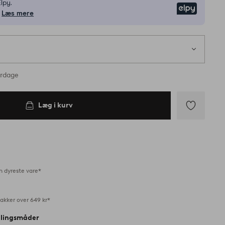
lpy.
Elpy
Læs mere
1
s
ager
erdage
Læg i kurv
Tilføj
til
favoritter
n dyreste vare*
akker over 649 kr*
alingsmåder