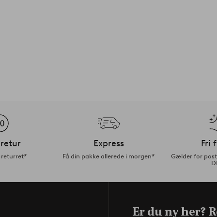
retur
Express
Fri 
returret*
Få din pakke allerede i morgen*
Gælder for pos
D
Er du ny her? Re