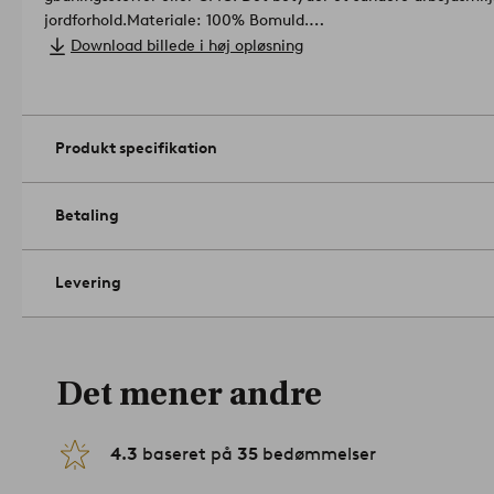
jordforhold.
Materiale: 100% Bomuld.
Størrelse: Vælg størrelse ved bestilling.
Download billede i høj opløsning
Trådtæthed for 144 TC. (Trådtætheden angiver antal tråde, Thr
Jo højere trådtæthed desto højere kvalitet.).
Maskinvask ved 60
Tørretumbler ved medium varme. Strygning ved høj temperatu
(kun med petroleumsbaserede opløsningsmidler). Krympning ma
Produkt specifikation
med vrangen ud.
Artikelnummer: 1765697-21
Betaling
Levering
Det mener andre
4.3
baseret på
35
bedømmelser