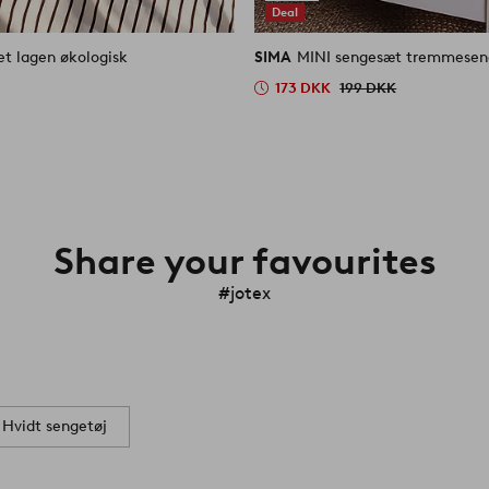
Deal
et lagen økologisk
SIMA
MINI sengesæt tremmeseng
173 DKK
199 DKK
Share your favourites
#jotex
Hvidt sengetøj