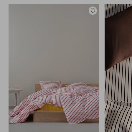
Tilføj
til
favoritter