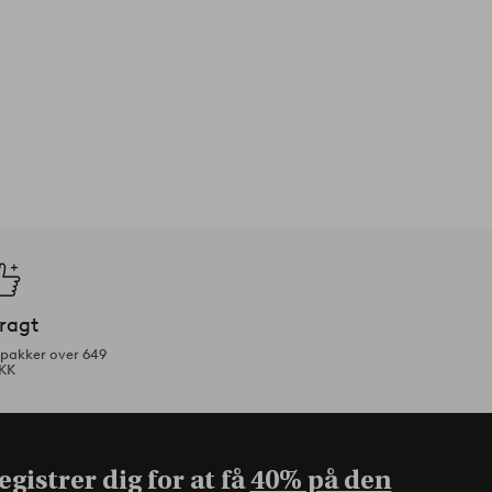
fragt
tpakker over 649
KK
gistrer dig for at få
40% på den