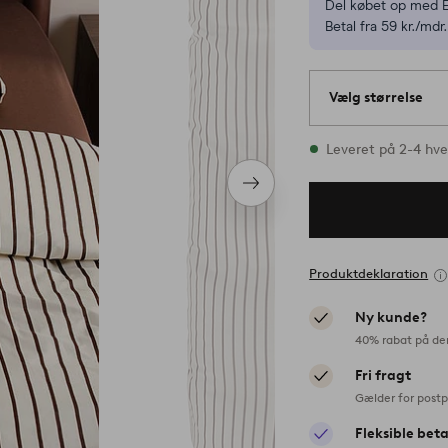
Del købet op med E
Betal fra 59 kr./mdr.
Vælg størrelse
1 størrelser er på l
Leveret på 2-4 hv
Næste
produkt
Produktdeklaration
Ny kunde?
40% rabat på de
Fri fragt
Gælder for postp
Fleksible bet