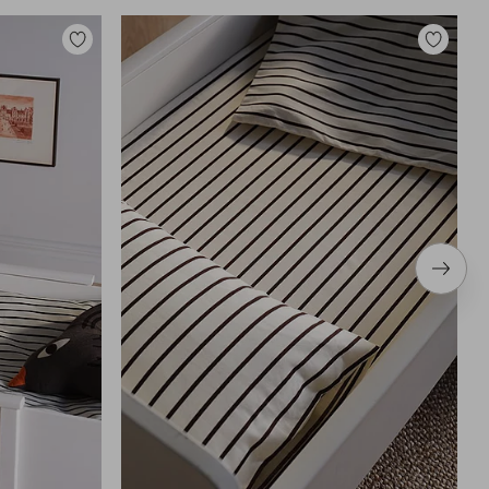
Tilføj
Tilføj
til
til
favoritter
favoritter
Næste
produ