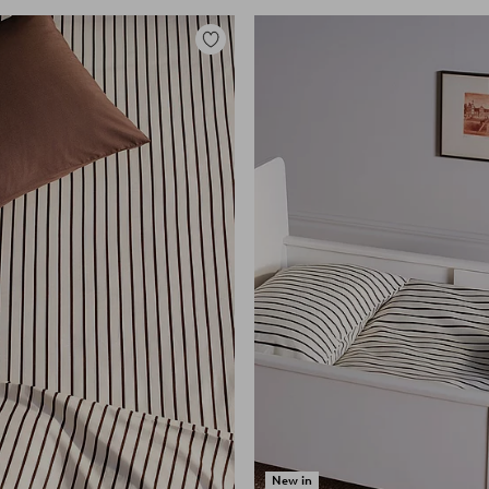
Tilføj
til
favoritter
New in