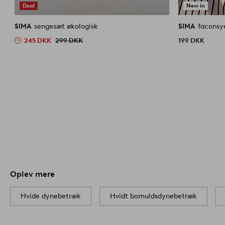
Deal
New in
SIMA
sengesæt økologisk
SIMA
faconsy
245 DKK
299 DKK
199 DKK
Oplev mere
Hvide dynebetræk
Hvidt bomuldsdynebetræk