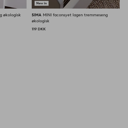
New in
 økologisk
SIMA
MINI faconsyet lagen tremmeseng
S
økologisk
119 DKK