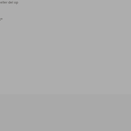
eller del op
t*