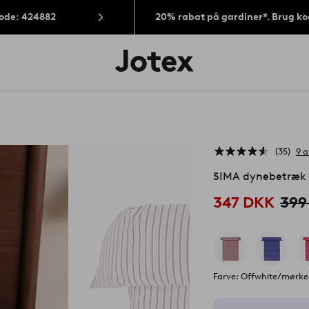
Kode: 424882
20% rabat på gardiner*. Brug k
Jotex
logo
-
gå
til
forsiden
35
9 
SIMA dynebetræk 
347 DKK
399
Farve: Offwhite/mørk