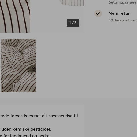
Betal nu, senere 
Nem retur
30 dages returre
1
/
3
øde farver. Forvandl dit soveværelse til
t uden kemiske pesticider,
jø for landmænd og bedre