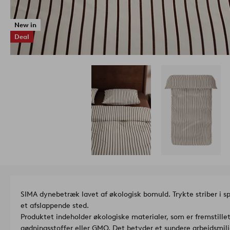
New in
Deal
SIMA dynebetræk lavet af økologisk bomuld. Trykte striber i spr
et afslappende sted.
Produktet indeholder økologiske materialer, som er fremstille
gødningsstoffer eller GMO. Det betyder et sundere arbejdsmil