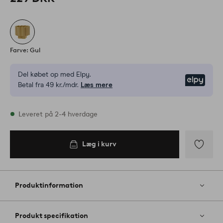
Farve: Gul
Del købet op med Elpy.
Elpy
Betal fra 49 kr./mdr.
Læs mere
På lager
Leveret på 2-4 hverdage
Læg i kurv
Læg i
kurv
Tilføj
til
favoritter
Produktinformation
Produkt specifikation