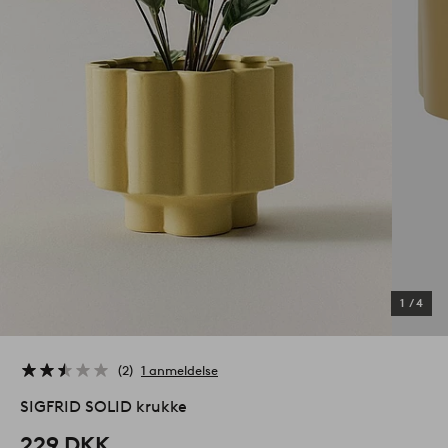
1
/
4
2
1 anmeldelse
SIGFRID SOLID krukke
229 DKK