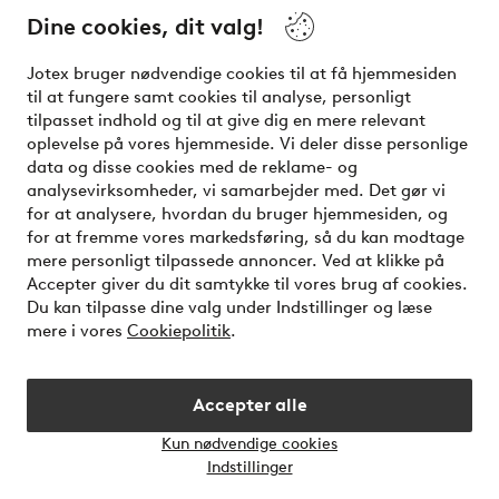
Dine cookies, dit valg!
Vilkår
Jotex bruger nødvendige cookies til at få hjemmesiden
Venner
til at fungere samt cookies til analyse, personligt
tilpasset indhold og til at give dig en mere relevant
oplevelse på vores hjemmeside. Vi deler disse personlige
data og disse cookies med de reklame- og
Sikre betalinger - betal nu eller del op
analysevirksomheder, vi samarbejder med. Det gør vi
for at analysere, hvordan du bruger hjemmesiden, og
Vil du vide mere om
vores betalingsmuligheder
?
for at fremme vores markedsføring, så du kan modtage
elpy
mere personligt tilpassede annoncer. Ved at klikke på
Accepter giver du dit samtykke til vores brug af cookies.
Du kan tilpasse dine valg under Indstillinger og læse
mere i vores
Cookiepolitik
.
Danmark - Vælg land
Accepter alle
Instagram
Facebook
Kun nødvendige cookies
Åbn
Indstillinger
chatb