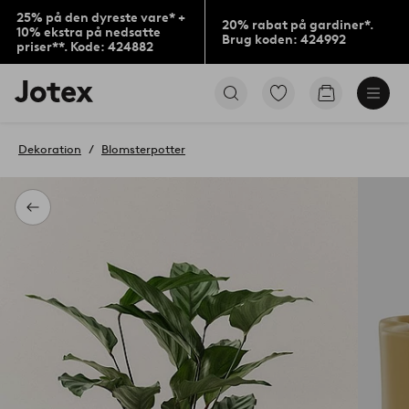
25% på den dyreste vare* +
20% rabat på gardiner*.
10% ekstra på nedsatte
Brug koden: 424992
priser**. Kode: 424882
Jotex
Gå
Gå
logo
til
til
-
favoritmarkerede
indkøbskur
gå
produkter
Dekoration
Blomsterpotter
til
forsiden
Tilbage