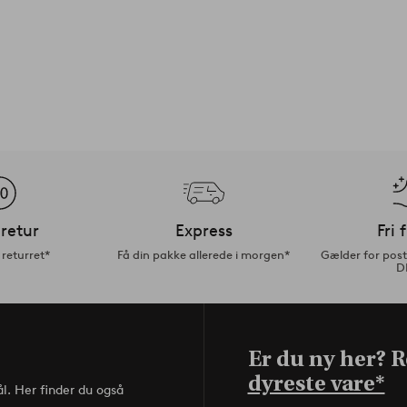
retur
Express
Fri 
returret*
Få din pakke allerede i morgen*
Gælder for pos
D
Er du ny her? Re
dyreste vare*
l. Her finder du også