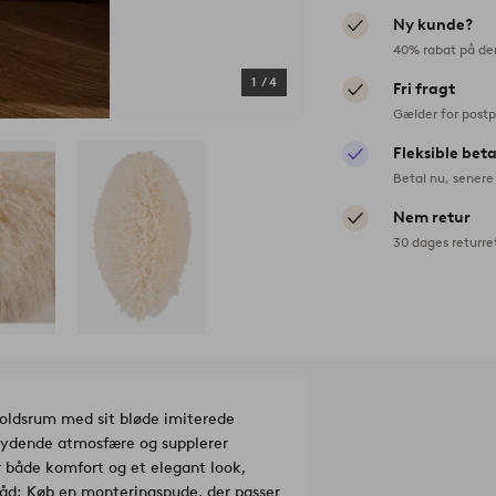
Ny kunde?
40% rabat på de
1
/
4
Fri fragt
Gælder for postp
Fleksible bet
Betal nu, senere 
Nem retur
30 dages returre
holdsrum med sit bløde imiterede
dbydende atmosfære og supplerer
er både komfort og et elegant look,
råd: Køb en monteringspude, der passer