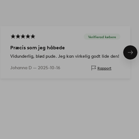
Verifierad købere
Præcis som jeg håbede
Næs
Vidunderlig, blød pude. Jeg kan virkelig godt lide den!
pro
Johanna D —
2025-10-16
Rapport