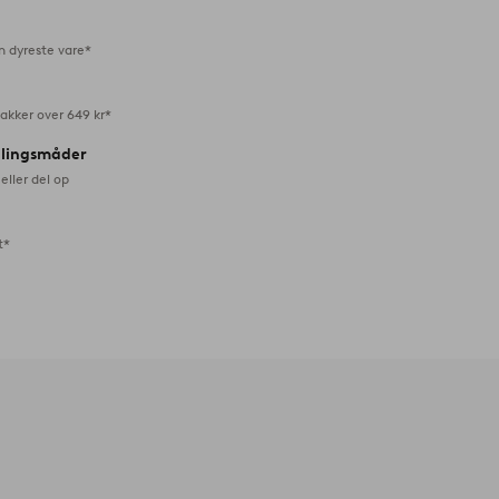
n dyreste vare*
akker over 649 kr*
alingsmåder
eller del op
t*