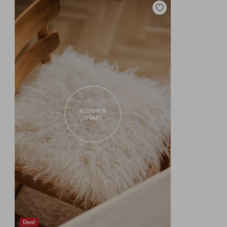
Tilføj
til
favoritter
KOMMER
SNART
Deal