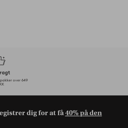
fragt
tpakker over 649
KK
gistrer dig for at få
40% på den