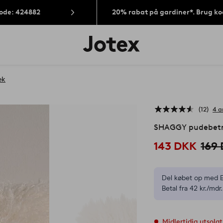
Kode: 424882
20% rabat på gardiner*. Brug k
Jotex
logo
-
gå
til
æk
forsiden
12
4 a
SHAGGY pudebet
143 DKK
169
Del købet op med E
Betal fra 42 kr./mdr.
Midlertidig utsolgt