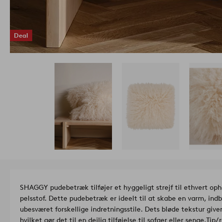
Deal
SHAGGY pudebetræk tilføjer et hyggeligt strejf til ethvert op
pelsstof. Dette pudebetræk er ideelt til at skabe en varm, in
ubesværet forskellige indretningsstile. Dets bløde tekstur giv
hvilket gør det til en dejlig tilføjelse til sofaer eller senge.
Tip/