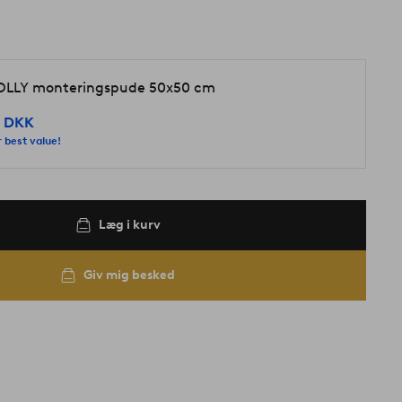
LLY monteringspude 50x50 cm
 DKK
 best value!
Læg i kurv
Giv mig besked