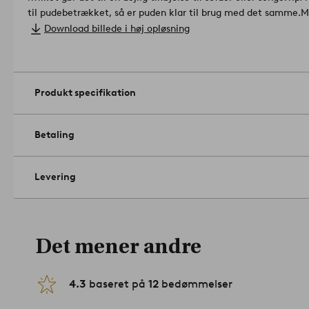
til pudebetrækket, så er puden klar til brug med det samme.
Størrelse: 50 x 50 cm.
Download billede i høj opløsning
Lukning: lynlås.
Antal i emballage: 1.
Gramvægt: 820 g/m².
Skånevask ved 30°C. Brug ikke blegemid
stryges. Må renses (kun med petroleumsbaserede opløsningsm
Produkt specifikation
%.
Artikelnummer: 2180511-01-31
Betaling
Levering
Det mener andre
4.3
baseret på
12
bedømmelser