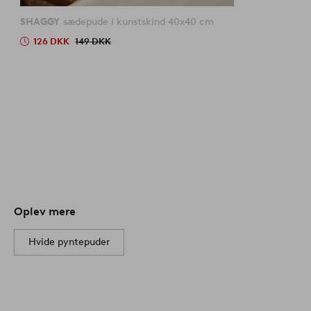
SHAGGY
sædepude i kunstskind 40x40 cm
126 DKK
149 DKK
Oplev mere
Hvide pyntepuder