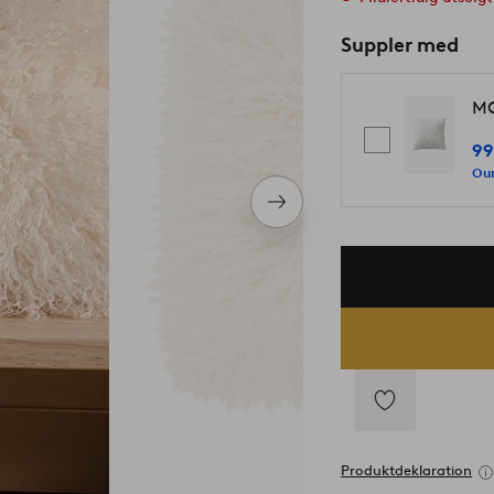
Suppler med
MO
99
Our
Næste
produkt
Tilføj
til
Produktdeklaration
favoritter