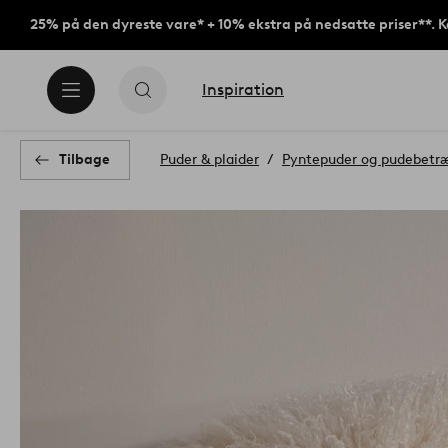
25% på den dyreste vare* + 10% ekstra på nedsatte priser**. 
Inspiration
Tilbage
Puder & plaider
Pyntepuder og pudebetr