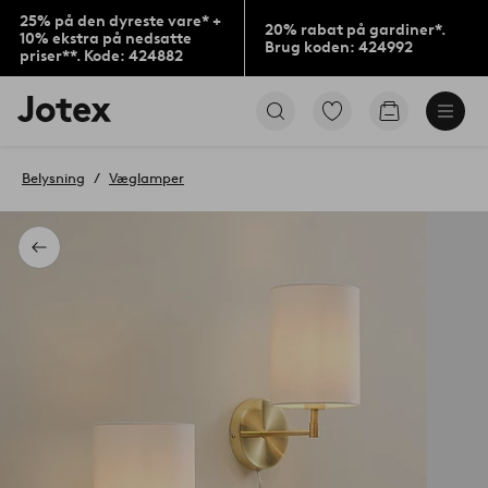
25% på den dyreste vare* +
20% rabat på gardiner*.
10% ekstra på nedsatte
Brug koden: 424992
priser**. Kode: 424882
Jotex
Gå
Gå
logo
til
til
-
favoritmarkerede
indkøbskur
gå
produkter
Belysning
Væglamper
til
forsiden
Tilbage