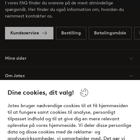
I vores FAQ finder du svarene på de mest almindelige
spørgsmål. Her finder du også information om, hvordan du
nemmest kontakter os.
Kundeservice
Bestilling
Betalingsmåde
Mine sider
Om Jotex
Dine cookies, dit valg!
Vilkår
Jotex bruger nødvendige cookies til at få hjemmesiden
Venner
til at fungere samt cookies til analyse, personligt
tilpasset indhold og til at give dig en mere relevant
oplevelse på vores hjemmeside. Vi deler disse personlige
data og disse cookies med de reklame- og
Sikre betalinger - betal nu eller del op
analysevirksomheder, vi samarbejder med. Det gør vi