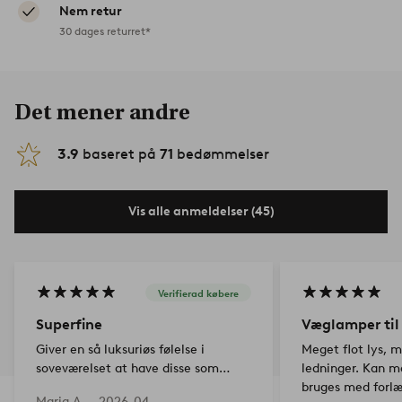
Nem retur
30 dages returret*
Det mener andre
3.9
baseret på
71
bedømmelser
Vis alle anmeldelser (45)
Verifierad købere
Superfine
Væglamper til 
Giver en så luksuriøs følelse i
Meget flot lys, m
soveværelset at have disse som
ledninger. Kan må
sengelamper! Perfekt og behageligt
bruges med forlæ
Maria A —
2026-04-