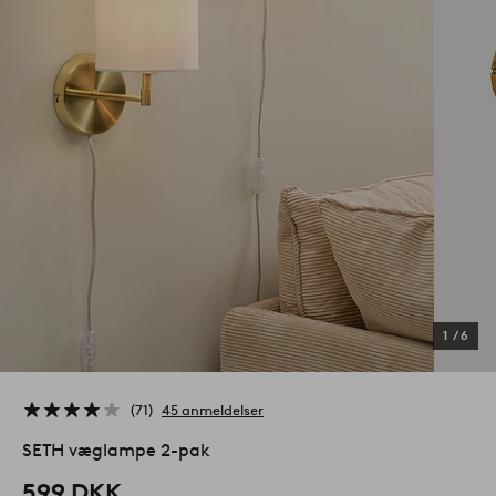
1
/
6
71
45 anmeldelser
SETH væglampe 2-pak
599 DKK