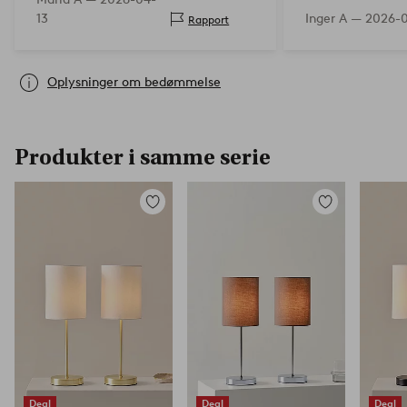
lys
13
Inger A —
2026-0
Rapport
Oplysninger om bedømmelse
Produkter i samme serie
Tilføj
Tilføj
til
til
favoritter
favoritter
Deal
Deal
Deal