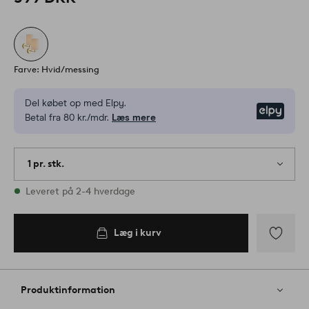
Farve: Hvid/messing
Del købet op med Elpy.
Elpy
Betal fra 80 kr./mdr.
Læs mere
1 pr. stk.
På lager
Leveret på 2-4 hverdage
Læg i kurv
Tilføj
til
favoritter
Produktinformation