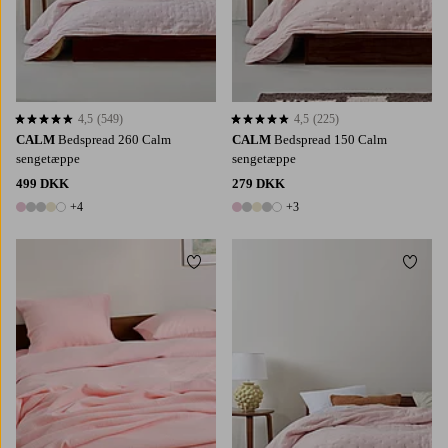
4,5
(549)
4,5
(225)
4,5 baseret på 549 bedømmelser
4,5 baseret på 225 bedømmelser
CALM
Bedspread 260 Calm
CALM
Bedspread 150 Calm
sengetæppe
sengetæppe
499 DKK
279 DKK
+4
+3
9 farver
8 farver
Tilføj til favoritter
Tilføj 
150X260
180X260
260X260