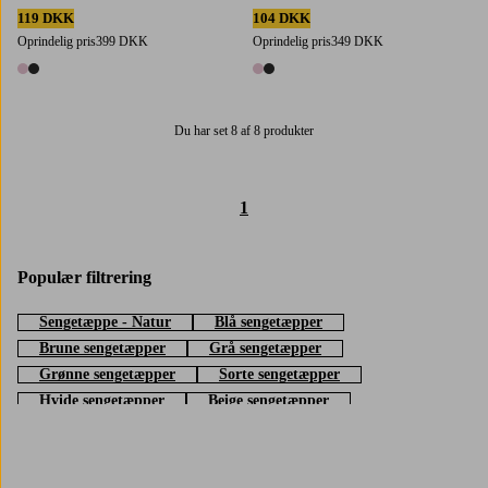
119 DKK
104 DKK
Oprindelig pris
399 DKK
Oprindelig pris
349 DKK
2 farver
2 farver
Du har set 8 af 8 produkter
1
Populær filtrering
Sengetæppe - Natur
Blå sengetæpper
Brune sengetæpper
Grå sengetæpper
Grønne sengetæpper
Sorte sengetæpper
Hvide sengetæpper
Beige sengetæpper