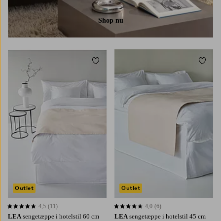
Shop nu
Tilføj til favoritter
Tilføj 
90
120
160
180
90
120
160
180
Outlet
Outlet
4,5
(11)
4,0
(6)
4,5 baseret på 11 bedømmelser
4,0 baseret på 6 bedømmelser
LEA
sengetæppe i hotelstil 60 cm
LEA
sengetæppe i hotelstil 45 cm