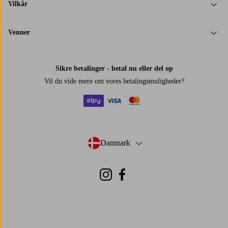
Vilkår
Venner
Sikre betalinger - betal nu eller del op
Vil du vide mere om
vores betalingsmuligheder
?
elpy
visa
mastercard
Danmark
- Vælg land
Instagram
Facebook