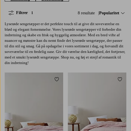
Filtrer
8 resultate
Sorter efter:
Popularitet
1
Lyserøde sengetæpper er det perfekte touch til at give dit soveværelse en
blød og elegant fornemmelse. Vores lyserøde sengetæpper vil forbedre din
indretning og skabe en frisk og hyggelig atmosfære. Med en bred vifte af
nuancer og mønstre kan du nemt finde det lyserøde sengetæppe, der passer
til din stil og smag. Gå på opdagelse i vores sortiment i dag, og forvandl dit
soveværelse til en fredelig oase. Giv dit værelse den kærlighed, det fortjener,
med et smukt lyserødt sengetæppe. Shop nu, og føj et strejf af romantik til
din indretning!
Tilføj til favoritter
Tilføj 