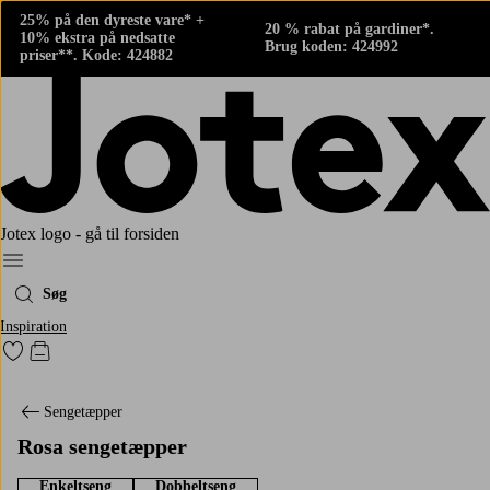
25% på den dyreste vare* +
20 % rabat på gardiner*.
10% ekstra på nedsatte
Brug koden: 424992
priser**. Kode: 424882
Jotex logo - gå til forsiden
Menu
Søg
Inspiration
Gå til favoritmarkerede produkter
Gå til indkøbskurven
Sengetæpper
Rosa sengetæpper
Enkeltseng
Dobbeltseng