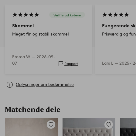
Verifierad købere
Skammel
Fungerende s
Meget fin og stabil skammel
Prisværdig og f
Emma W —
2026-05-
07
Lars L —
2025-12
Rapport
Oplysninger om bedømmelse
Matchende dele
Tilføj
Tilføj
til
til
favoritter
favoritter