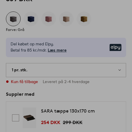
Farve: Grå
Del købet op med Elpy.
Elpy
Betal fra 85 kr./mdr.
Læs mere
1 pr. stk.
Kun få tilbage
Leveret på 2-4 hverdage
Suppler med
SARA tæppe 130x170 cm
254 DKK
299 DKK