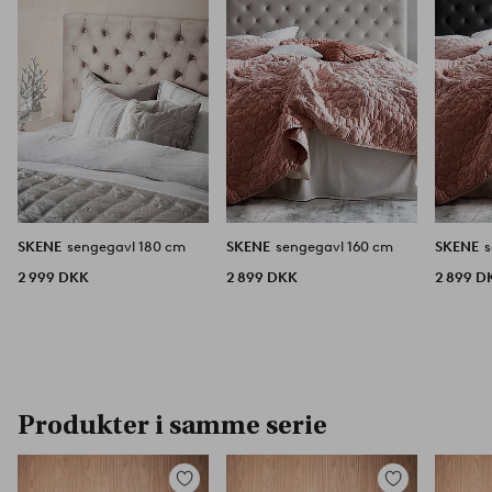
SKENE
sengegavl 180 cm
SKENE
sengegavl 160 cm
SKENE
2 999 DKK
2 899 DKK
2 899 D
Produkter i samme serie
Tilføj
Tilføj