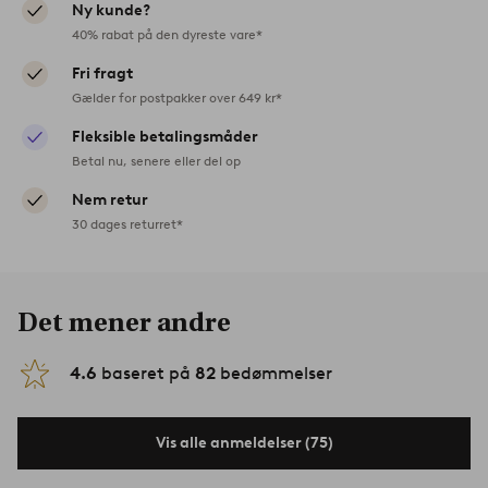
Ny kunde?
40% rabat på den dyreste vare*
Fri fragt
Gælder for postpakker over 649 kr*
Fleksible betalingsmåder
Betal nu, senere eller del op
Nem retur
30 dages returret*
Det mener andre
4.6
baseret på
82
bedømmelser
Vis alle anmeldelser (75)