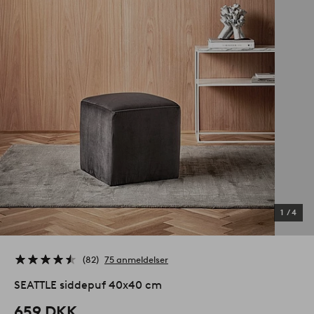
1
/
4
82
75 anmeldelser
SEATTLE siddepuf 40x40 cm
659 DKK