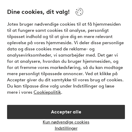
Dine cookies, dit valg!
Vilkår
Jotex bruger nødvendige cookies til at få hjemmesiden
Venner
til at fungere samt cookies til analyse, personligt
tilpasset indhold og til at give dig en mere relevant
oplevelse på vores hjemmeside. Vi deler disse personlige
data og disse cookies med de reklame- og
Sikre betalinger - betal nu eller del op
analysevirksomheder, vi samarbejder med. Det gør vi
for at analysere, hvordan du bruger hjemmesiden, og
Vil du vide mere om
vores betalingsmuligheder
?
for at fremme vores markedsføring, så du kan modtage
elpy
mere personligt tilpassede annoncer. Ved at klikke på
Accepter giver du dit samtykke til vores brug af cookies.
Du kan tilpasse dine valg under Indstillinger og læse
mere i vores
Cookiepolitik
.
Danmark - Vælg land
Accepter alle
Instagram
Facebook
Kun nødvendige cookies
Åbn
Indstillinger
chatb