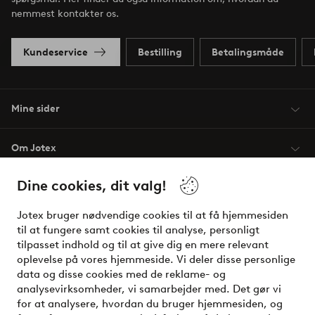
nemmest kontakter os.
Kundeservice
Bestilling
Betalingsmåde
Mine sider
Om Jotex
Dine cookies, dit valg!
Vilkår
Jotex bruger nødvendige cookies til at få hjemmesiden
Venner
til at fungere samt cookies til analyse, personligt
tilpasset indhold og til at give dig en mere relevant
oplevelse på vores hjemmeside. Vi deler disse personlige
data og disse cookies med de reklame- og
Sikre betalinger - betal nu eller del op
analysevirksomheder, vi samarbejder med. Det gør vi
for at analysere, hvordan du bruger hjemmesiden, og
Vil du vide mere om
vores betalingsmuligheder
?