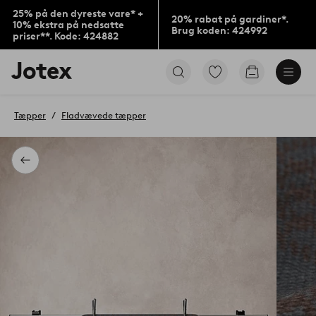
25% på den dyreste vare* +
20% rabat på gardiner*.
10% ekstra på nedsatte
Brug koden: 424992
priser**. Kode: 424882
Jotex
Gå
Gå
logo
til
til
-
favoritmarkerede
indkøbskur
gå
produkter
Tæpper
Fladvævede tæpper
til
forsiden
Tilbage