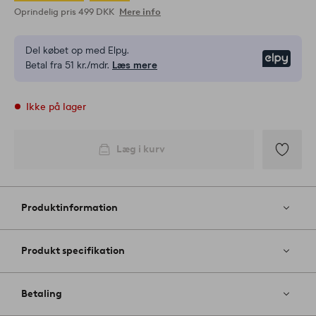
Oprindelig pris
499 DKK
Mere info
Del købet op med Elpy.
Elpy
Betal fra 51 kr./mdr.
Læs mere
Ikke på lager
Læg i kurv
Tilføj
til
favoritter
Produktinformation
Produkt specifikation
Betaling