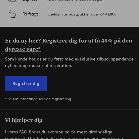
Fri fragt
Gælder for postpakker over 649 DKK
Er du ny her? Registrer dig for at få
40% på den
dyreste vare*
Som kunde hos os er du først med eksklusive tilbud, spændende
nyheder og masser af inspiration.
Registrer dig
* Se tilbudsbetingelser ved registrering
Vi hjælper dig
I vores FAQ finder du svarene på de mest almindelige
spørgsmål. Her finder du også information om, hvordan du