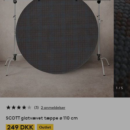
1
/
5
3
2 anmeldelser
SCOTT glatvævet tæppe ø 110 cm
249 DKK
Outlet