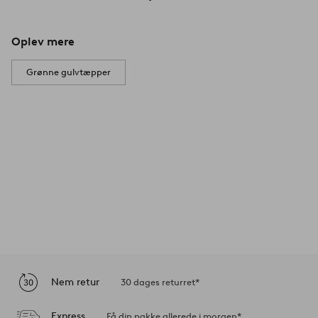
Oplev mere
Grønne gulvtæpper
Nem retur
30 dages returret*
Express
Få din pakke allerede i morgen*