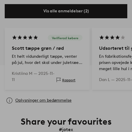
Vis alle anmeldelser (2)
Verifierad købere
Scott tæppe grøn / rød
Udsorteret til 
Et helt vidunderligt tæppe, venter
En fabrikationsfe
på jul, hvor det skal under juletræet.
prisen opvejede k
Nu ligger det på køkkengulvet. Et
meget lille hul i
Kristiina M —
2025-11-
godt og billigt køb.
11
Dan L —
2025-11-
Rapport
Oplysninger om bedømmelse
Share your favourites
#jotex