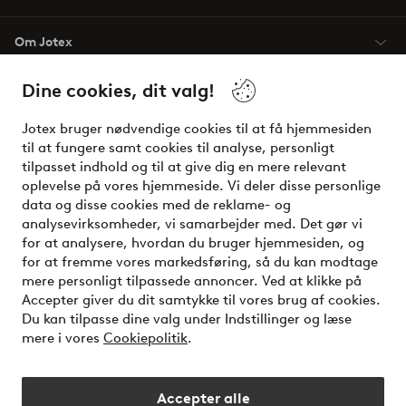
Om Jotex
Dine cookies, dit valg!
Vilkår
Jotex bruger nødvendige cookies til at få hjemmesiden
Venner
til at fungere samt cookies til analyse, personligt
tilpasset indhold og til at give dig en mere relevant
oplevelse på vores hjemmeside. Vi deler disse personlige
data og disse cookies med de reklame- og
Sikre betalinger - betal nu eller del op
analysevirksomheder, vi samarbejder med. Det gør vi
for at analysere, hvordan du bruger hjemmesiden, og
Vil du vide mere om
vores betalingsmuligheder
?
for at fremme vores markedsføring, så du kan modtage
elpy
mere personligt tilpassede annoncer. Ved at klikke på
Accepter giver du dit samtykke til vores brug af cookies.
Du kan tilpasse dine valg under Indstillinger og læse
mere i vores
Cookiepolitik
.
Danmark - Vælg land
Accepter alle