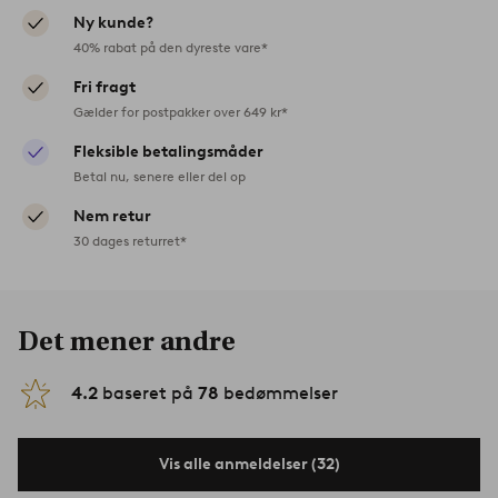
Ny kunde?
40% rabat på den dyreste vare*
Fri fragt
Gælder for postpakker over 649 kr*
Fleksible betalingsmåder
Betal nu, senere eller del op
Nem retur
30 dages returret*
Det mener andre
4.2
baseret på
78
bedømmelser
Vis alle anmeldelser (32)