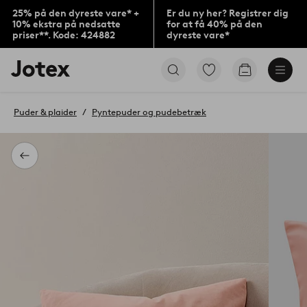
25% på den dyreste vare* +
Er du ny her? Registrer dig
10% ekstra på nedsatte
for at få 40% på den
priser**. Kode: 424882
dyreste vare*
Jotex
Gå
Gå
logo
til
til
-
favoritmarkerede
indkøbskur
gå
produkter
Puder & plaider
Pyntepuder og pudebetræk
til
forsiden
Tilbage