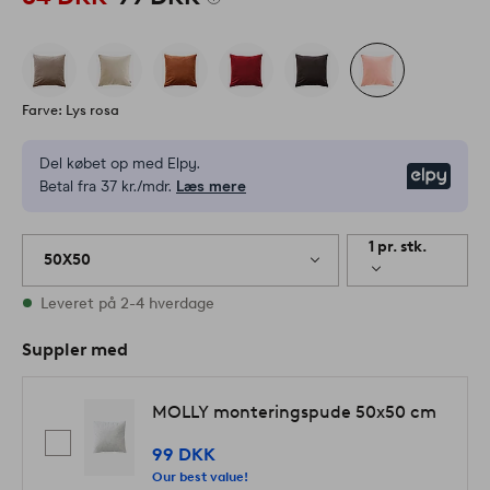
Farve: Lys rosa
Del købet op med Elpy.
Elpy
Betal fra 37 kr./mdr.
Læs mere
1 pr. stk.
50X50
På lager
Leveret på 2-4 hverdage
Suppler med
MOLLY monteringspude 50x50 cm
99 DKK
Our best value!