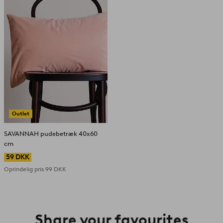
Outlet
SAVANNAH pudebetræk 40x60
cm
59 DKK
Oprindelig pris
99 DKK
Share your favourites