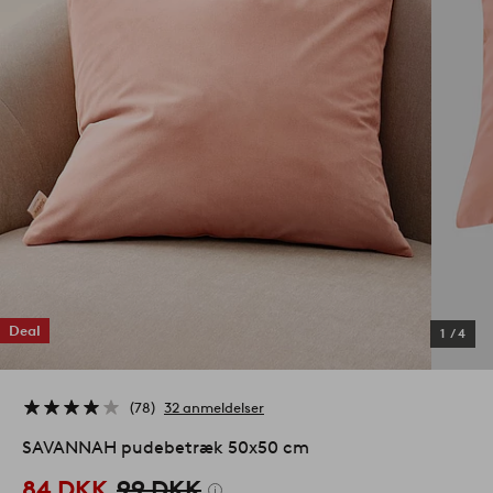
Deal
1
/
4
78
32 anmeldelser
SAVANNAH pudebetræk 50x50 cm
84 DKK
99 DKK