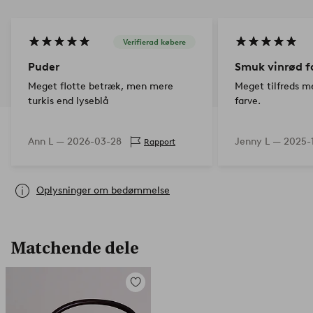
Verifierad købere
Puder
Smuk vinrød f
Meget flotte betræk, men mere
Meget tilfreds m
turkis end lyseblå
farve.
Ann L —
2026-03-28
Jenny L —
2025-1
Rapport
Oplysninger om bedømmelse
Matchende dele
Tilføj
til
favoritter