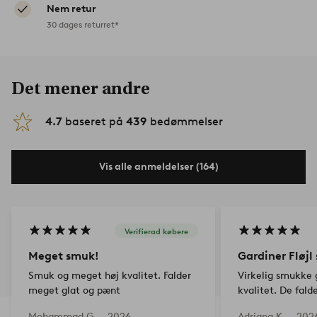
Nem retur
30 dages returret*
Det mener andre
4.7
baseret på
439
bedømmelser
Vis alle anmeldelser (164)
Verifierad købere
Meget smuk!
Gardiner Fløjl
Smuk og meget høj kvalitet. Falder
Virkelig smukke 
meget glat og pænt
kvalitet. De fal
smukt! Farven er 
Mohammad G —
2026-
Adriana K —
202