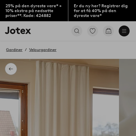
25% på den dyreste vare* +
Er du ny her? Registrer dig
10% ekstra på nedsatte
for at få 40% på den
priser**. Kode: 424882
dyreste vare*
Jotex
Gå
Gå
logo
til
til
-
favoritmarkerede
indkøbskur
gå
produkter
Gardiner
Velourgardiner
til
forsiden
Tilbage