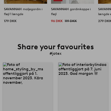
SAVANNAH
maljegardin i
SAVANNAH
gardinkappe i
SAVAN
fløjl 1 længde
fløjl
længde 
179 DKK
96 DKK
119 DKK
279 DK
Share your favourites
#jotex