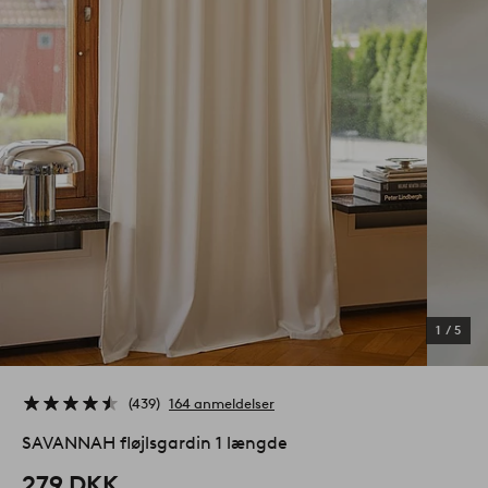
1
/
5
439
164 anmeldelser
SAVANNAH fløjlsgardin 1 længde
279 DKK