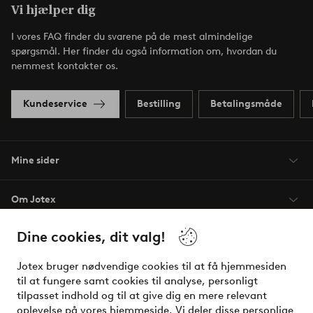
Vi hjælper dig
I vores FAQ finder du svarene på de mest almindelige
spørgsmål. Her finder du også information om, hvordan du
nemmest kontakter os.
Kundeservice
Bestilling
Betalingsmåde
Mine sider
Om Jotex
Dine cookies, dit valg!
Vilkår
Jotex bruger nødvendige cookies til at få hjemmesiden
Venner
til at fungere samt cookies til analyse, personligt
tilpasset indhold og til at give dig en mere relevant
oplevelse på vores hjemmeside. Vi deler disse personlige