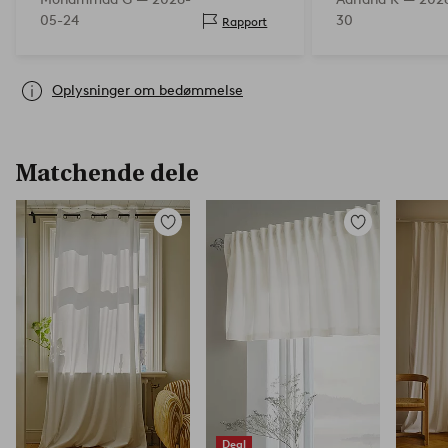
begejstret
05-24
30
Rapport
Oplysninger om bedømmelse
Matchende dele
Tilføj
Tilføj
til
til
favoritter
favoritter
Deal