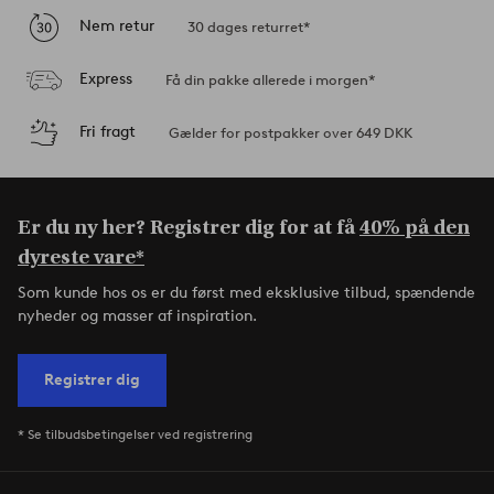
Nem retur
30 dages returret*
Express
Få din pakke allerede i morgen*
Fri fragt
Gælder for postpakker over 649 DKK
Er du ny her? Registrer dig for at få
40% på den
dyreste vare*
Som kunde hos os er du først med eksklusive tilbud, spændende
nyheder og masser af inspiration.
Registrer dig
* Se tilbudsbetingelser ved registrering