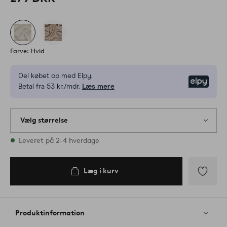
Farve: Hvid
Del købet op med Elpy.
Elpy
Betal fra 53 kr./mdr.
Læs mere
Vælg størrelse
2 størrelser er på lager
Leveret på 2-4 hverdage
Læg i kurv
Tilføj
til
favoritter
Produktinformation