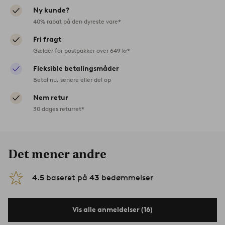
Ny kunde?
40% rabat på den dyreste vare*
Fri fragt
Gælder for postpakker over 649 kr*
Fleksible betalingsmåder
Betal nu, senere eller del op
Nem retur
30 dages returret*
Det mener andre
4.5
baseret på
43
bedømmelser
Vis alle anmeldelser (16)