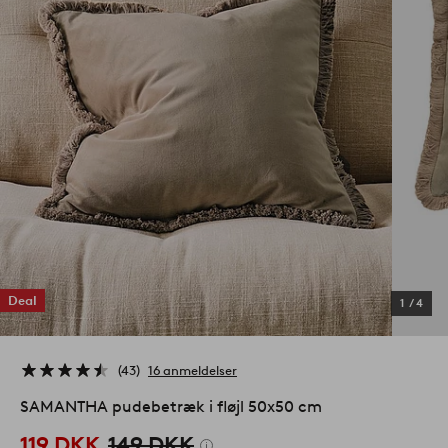
Deal
1
/
4
43
16 anmeldelser
SAMANTHA pudebetræk i fløjl 50x50 cm
119 DKK
149 DKK