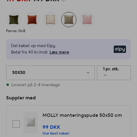
Farve: Grå
Del købet op med Elpy.
Elpy
Betal fra 40 kr./mdr.
Læs mere
1 pr. stk.
50X50
På lager
Leveret på 2-4 hverdage
Suppler med
MOLLY monteringspude 50x50 cm
99 DKK
Our best value!