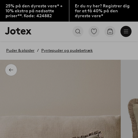
25% på den dyreste vare* +
Er du ny her? Registrer dig
10% ekstra på nedsatte
for at få 40% på den
priser**. Kode: 424882
dyreste vare*
Jotex
Gå
Gå
logo
til
til
-
favoritmarkerede
indkøbskur
gå
produkter
Puder & plaider
Pyntepuder og pudebetræk
til
forsiden
Tilbage