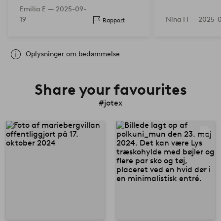
Emilia E —
2025-09-
19
Nina H —
2025-0
Rapport
Oplysninger om bedømmelse
Share your favourites
#jotex