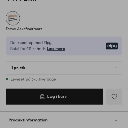
Farve: Askefinér/sort
Del købet op med Elpy.
Elpy
Betal fra 411 kr./mdr.
Læs mere
1 pr. stk.
På lager
Leveret på 3-5 hverdage
Læg i kurv
Tilføj
til
favoritter
Produktinformation