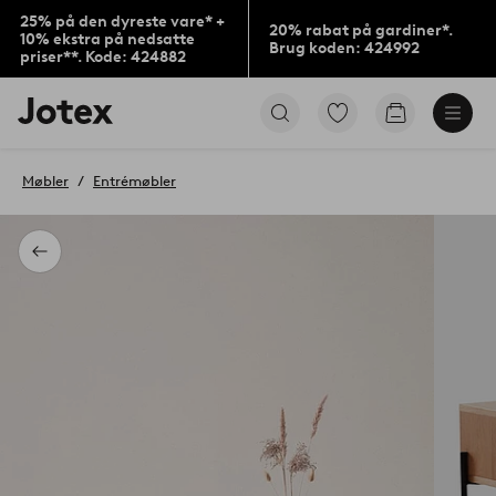
25% på den dyreste vare* +
20% rabat på gardiner*.
10% ekstra på nedsatte
Brug koden: 424992
priser**. Kode: 424882
Jotex
Gå
Gå
logo
til
til
-
favoritmarkerede
indkøbskur
gå
produkter
Møbler
Entrémøbler
til
forsiden
Tilbage