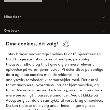
Mine sider
Om Jotex
Dine cookies, dit valg!
Vilkår
Jotex bruger nødvendige cookies til at få hjemmesiden
Venner
til at fungere samt cookies til analyse, personligt
tilpasset indhold og til at give dig en mere relevant
oplevelse på vores hjemmeside. Vi deler disse personlige
data og disse cookies med de reklame- og
Sikre betalinger - betal nu eller del op
analysevirksomheder, vi samarbejder med. Det gør vi
for at analysere, hvordan du bruger hjemmesiden, og
Vil du vide mere om
vores betalingsmuligheder
?
for at fremme vores markedsføring, så du kan modtage
elpy
mere personligt tilpassede annoncer. Ved at klikke på
Accepter giver du dit samtykke til vores brug af cookies.
Du kan tilpasse dine valg under Indstillinger og læse