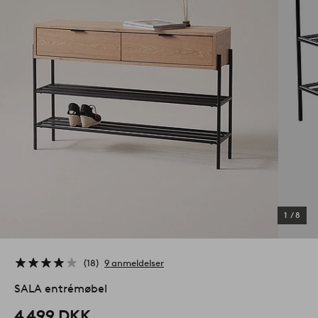
1
/
8
18
9 anmeldelser
SALA entrémøbel
4 499 DKK