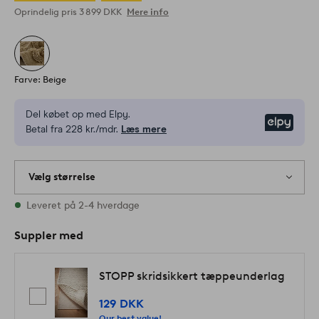
Oprindelig pris
3 899 DKK
Mere info
Farve: Beige
Del købet op med Elpy.
Elpy
Betal fra 228 kr./mdr.
Læs mere
Vælg størrelse
1 størrelser er på lager
Leveret på 2-4 hverdage
Suppler med
STOPP skridsikkert tæppeunderlag
129 DKK
Our best value!