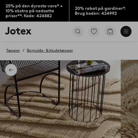
25% på den dyreste vare* +
20% rabat på gardiner*.
10% ekstra på nedsatte
Brug koden: 424992
priser**. Kode: 424882
Jotex
Gå
Gå
logo
til
til
-
favoritmarkerede
indkøbskur
gå
produkter
Tæpper
Bomulds- & kludetæpper
til
forsiden
Tilbage