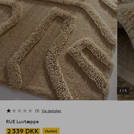
1
/
5
1
Vis detaljer
RUE Luvtæppe
2 339 DKK
Outlet