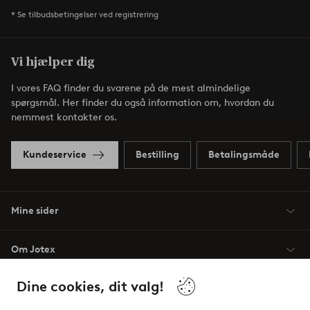
* Se tilbudsbetingelser ved registrering
Vi hjælper dig
I vores FAQ finder du svarene på de mest almindelige
spørgsmål. Her finder du også information om, hvordan du
nemmest kontakter os.
Kundeservice
Bestilling
Betalingsmåde
Mine sider
Om Jotex
Dine cookies, dit valg!
Vilkår