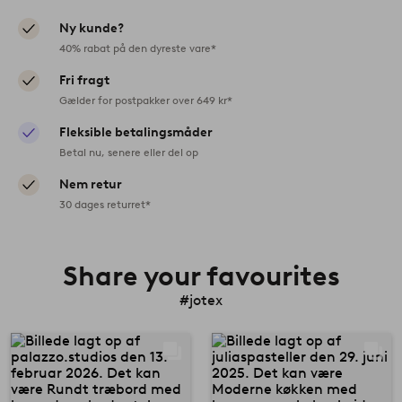
Ny kunde?
40% rabat på den dyreste vare*
Fri fragt
Gælder for postpakker over 649 kr*
Fleksible betalingsmåder
Betal nu, senere eller del op
Nem retur
30 dages returret*
Share your favourites
#jotex