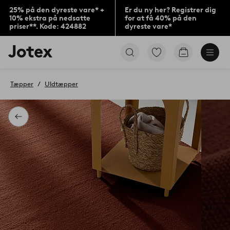
25% på den dyreste vare* +
Er du ny her? Registrer dig
10% ekstra på nedsatte
for at få 40% på den
priser**. Kode: 424882
dyreste vare*
Jotex
Gå
Gå
logo
til
til
-
favoritmarkerede
indkøbskur
gå
produkter
Tæpper
Uldtæpper
til
forsiden
Tilbage