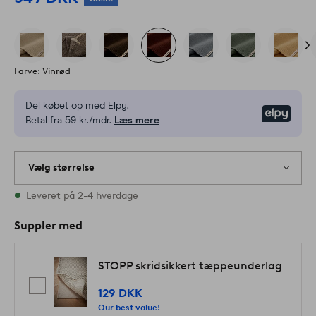
Farve: Vinrød
Del købet op med Elpy.
Elpy
Betal fra 59 kr./mdr.
Læs mere
Vælg størrelse
5 størrelser er på lager
Leveret på 2-4 hverdage
Suppler med
STOPP skridsikkert tæppeunderlag
129 DKK
Our best value!