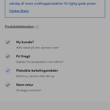
udvalg af vores yndlingsprodukter til rigtig gode priser.
Opdag Basic
Produktdeklaration
Ny kunde?
40% rabat på den dyreste vare*
Fri fragt
Gælder for postpakker over 649 kr*
Fleksible betalingsmåder
Betal nu, senere eller del op
Nem retur
30 dages returret*