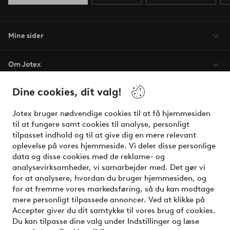
Mine sider
Om Jotex
Dine cookies, dit valg!
Vilkår
Jotex bruger nødvendige cookies til at få hjemmesiden
Venner
til at fungere samt cookies til analyse, personligt
tilpasset indhold og til at give dig en mere relevant
oplevelse på vores hjemmeside. Vi deler disse personlige
data og disse cookies med de reklame- og
Sikre betalinger - betal nu eller del op
analysevirksomheder, vi samarbejder med. Det gør vi
for at analysere, hvordan du bruger hjemmesiden, og
Vil du vide mere om
vores betalingsmuligheder
?
for at fremme vores markedsføring, så du kan modtage
elpy
mere personligt tilpassede annoncer. Ved at klikke på
Accepter giver du dit samtykke til vores brug af cookies.
Du kan tilpasse dine valg under Indstillinger og læse