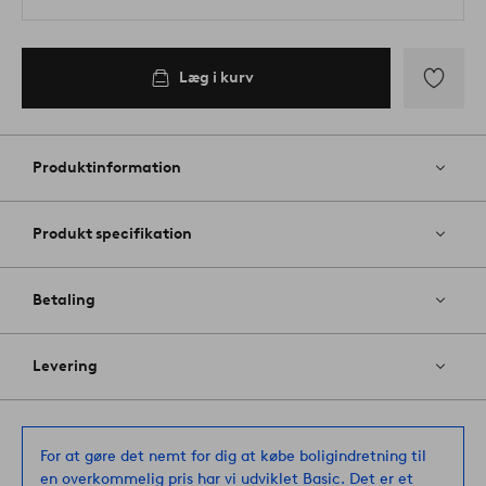
Læg i kurv
Tilføj
til
favoritter
Produktinformation
Produkt specifikation
Betaling
Levering
For at gøre det nemt for dig at købe boligindretning til
en overkommelig pris har vi udviklet Basic. Det er et