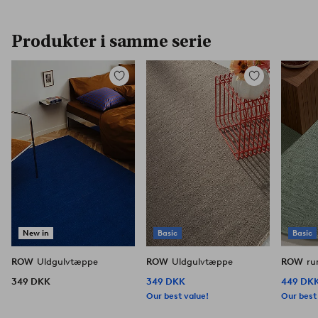
Produkter i samme serie
Tilføj
Tilføj
til
til
favoritter
favoritter
New in
Basic
Basic
ROW
Uldgulvtæppe
ROW
Uldgulvtæppe
ROW
ru
349 DKK
349 DKK
449 DK
Our best value!
Our best