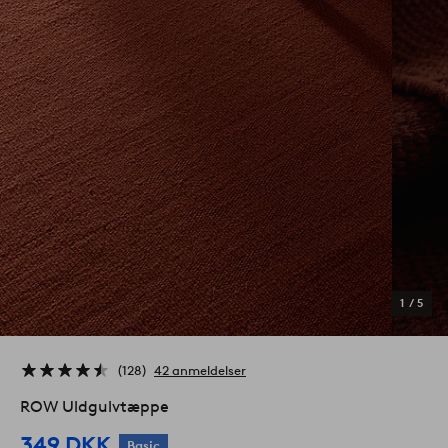
1
/
5
128
42 anmeldelser
ROW Uldgulvtæppe
349 DKK
Basic