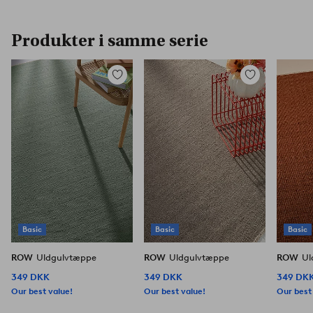
Produkter i samme serie
Tilføj
Tilføj
til
til
favoritter
favoritter
Basic
Basic
Basic
ROW
Uldgulvtæppe
ROW
Uldgulvtæppe
ROW
Ul
349 DKK
349 DKK
349 DK
Our best value!
Our best value!
Our best