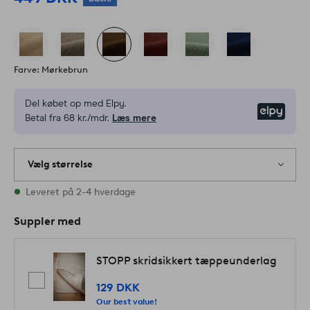
Farve: Mørkebrun
Del købet op med Elpy.
Elpy
Betal fra 68 kr./mdr.
Læs mere
Vælg størrelse
Alle størrelser er på lager
Leveret på 2-4 hverdage
Suppler med
STOPP skridsikkert tæppeunderlag
129 DKK
Our best value!