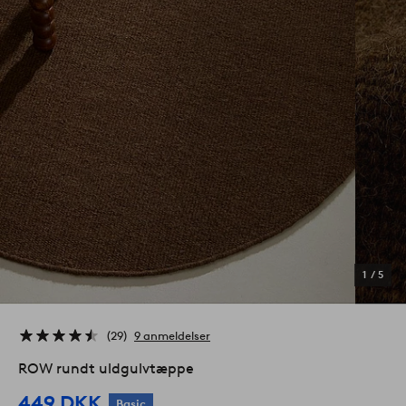
1
/
5
29
9 anmeldelser
ROW rundt uldgulvtæppe
449 DKK
Basic