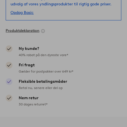
udvalg af vores yndlingsprodukter til rigtig gode priser.
Opdag Basic
Produktdeklaration
Ny kunde?
40% rabat på den dyreste vare*
Fri fragt
Gælder for postpakker over 649 kr*
Fleksible betalingsmåder
Betal nu, senere eller del op
Nem retur
30 dages returret*