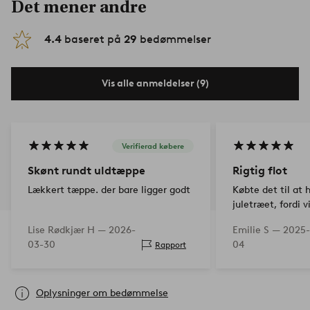
Det mener andre
4.4
baseret på
29
bedømmelser
Vis alle anmeldelser (9)
Verifierad købere
Skønt rundt uldtæppe
Rigtig flot
Lækkert tæppe. der bare ligger godt
Købte det til at 
juletræet, fordi v
Lise Rødkjær H —
2026-
Emilie S —
2025-
03-30
04
Rapport
Oplysninger om bedømmelse