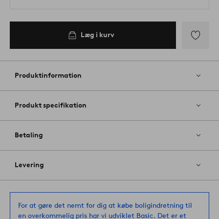
Læg i kurv
Tilføj
til
favoritter
Produktinformation
Produkt specifikation
Betaling
Levering
For at gøre det nemt for dig at købe boligindretning til
en overkommelig pris har vi udviklet Basic. Det er et