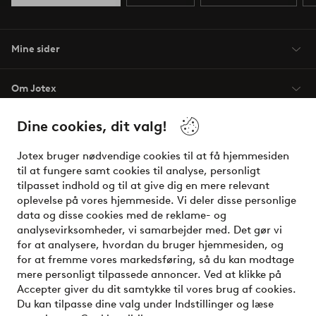
Mine sider
Om Jotex
Dine cookies, dit valg!
Vilkår
Jotex bruger nødvendige cookies til at få hjemmesiden
Venner
til at fungere samt cookies til analyse, personligt
tilpasset indhold og til at give dig en mere relevant
oplevelse på vores hjemmeside. Vi deler disse personlige
data og disse cookies med de reklame- og
Sikre betalinger - betal nu eller del op
analysevirksomheder, vi samarbejder med. Det gør vi
for at analysere, hvordan du bruger hjemmesiden, og
Vil du vide mere om
vores betalingsmuligheder
?
for at fremme vores markedsføring, så du kan modtage
elpy
mere personligt tilpassede annoncer. Ved at klikke på
Accepter giver du dit samtykke til vores brug af cookies.
Du kan tilpasse dine valg under Indstillinger og læse