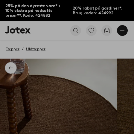
25% på den dyreste vare* +
20% rabat på gardiner*.
10% ekstra på nedsatte
Brug koden: 424992
priser**. Kode: 424882
Jotex
Gå
Gå
logo
til
til
-
favoritmarkerede
indkøbskur
gå
produkter
Tæpper
Uldtæpper
til
forsiden
Tilbage