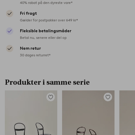
40% rabat på den dyreste vare*
Fri fragt
Gælder for postpakker over 649 kr*
Fleksible betalingsmåder
Betal nu, senere eller del op
Nem retur
30 dages returret*
Produkter i samme serie
Tilføj
Tilføj
til
til
favoritter
favoritter