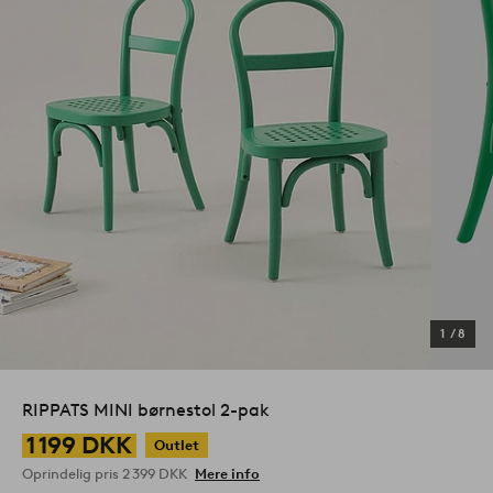
1
/
8
RIPPATS MINI børnestol 2-pak
1 199 DKK
Outlet
Oprindelig pris
2 399 DKK
Mere info