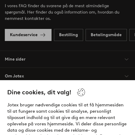
I vores FAQ finder du svarene på de mest almindelige
spørgsmål. Her finder du også information om, hvordan du
nemmest kontakter os.
Kundeservice
Bestilling
Betalingsmåde
Mine sider
Om Jotex
Dine cookies, dit valg!
Vilkår
Jotex bruger nødvendige cookies til at få hjemmesiden
Venner
til at fungere samt cookies til analyse, personligt
tilpasset indhold og til at give dig en mere relevant
oplevelse på vores hjemmeside. Vi deler disse personlige
data og disse cookies med de reklame- og