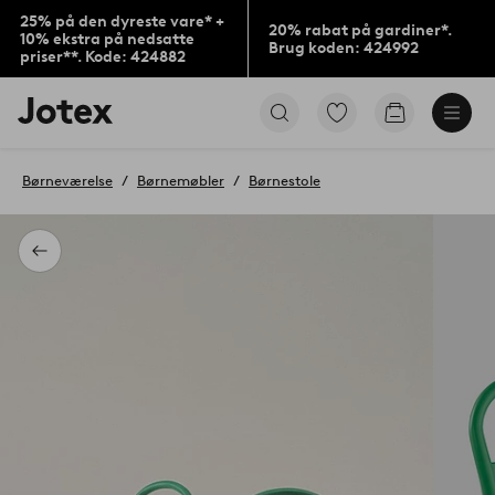
25% på den dyreste vare* +
20% rabat på gardiner*.
10% ekstra på nedsatte
Brug koden: 424992
priser**. Kode: 424882
Jotex
Gå
Gå
logo
til
til
-
favoritmarkerede
indkøbskur
gå
produkter
Børneværelse
Børnemøbler
Børnestole
til
forsiden
Tilbage