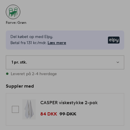
Farve: Grøn
Del købet op med Elpy.
Elpy
Betal fra 131 kr./mdr.
Læs mere
1 pr. stk.
På lager
Leveret på 2-4 hverdage
Suppler med
CASPER viskestykke 2-pak
84 DKK
99 DKK