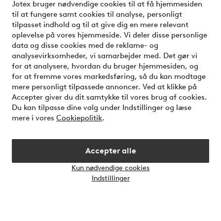
Jotex bruger nødvendige cookies til at få hjemmesiden
til at fungere samt cookies til analyse, personligt
Kundeservice
Bestilling
Betalingsmåde
tilpasset indhold og til at give dig en mere relevant
oplevelse på vores hjemmeside. Vi deler disse personlige
data og disse cookies med de reklame- og
Mine sider
analysevirksomheder, vi samarbejder med. Det gør vi
for at analysere, hvordan du bruger hjemmesiden, og
for at fremme vores markedsføring, så du kan modtage
Om Jotex
mere personligt tilpassede annoncer. Ved at klikke på
Accepter giver du dit samtykke til vores brug af cookies.
Du kan tilpasse dine valg under Indstillinger og læse
Vilkår
mere i vores
Cookiepolitik
.
Venner
Accepter alle
Kun nødvendige cookies
Åbn
Indstillinger
chatb
Sikre betalinger - betal nu eller del op
Vil du vide mere om
vores betalingsmuligheder
?
elpy