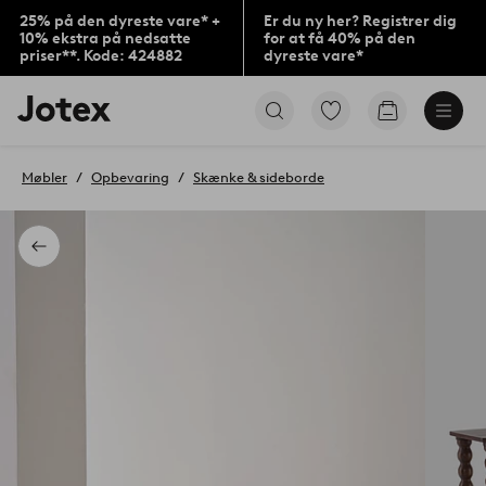
25% på den dyreste vare* +
Er du ny her? Registrer dig
10% ekstra på nedsatte
for at få 40% på den
priser**. Kode: 424882
dyreste vare*
Jotex
Gå
Gå
logo
til
til
-
favoritmarkerede
indkøbskur
gå
produkter
Møbler
Opbevaring
Skænke & sideborde
til
forsiden
Tilbage