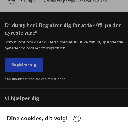
Fri fragt
Gælder for postpakker over 649 DKK
Er du ny her? Registrer dig for at få
40% på den
dyreste vare*
Som kunde hos os er du først med eksklusive tilbud, spændende
nyheder og masser af inspiration.
Registrer dig
* Se tilbudsbetingelser ved registrering
Vi hjælper dig
I vores FAQ finder du svarene på de mest almindelige
spørgsmål. Her finder du også information om, hvordan du
Dine cookies, dit valg!
nemmest kontakter os.