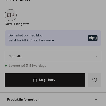
Farve: Mangotræ
Del købet op med Elpy.
Elpy
Betal fra 411 kr./mdr.
Læs mere
1 pr. stk.
På lager
Leveret på 3-5 hverdage
Læg i kurv
Tilføj
til
favoritter
Produktinformation