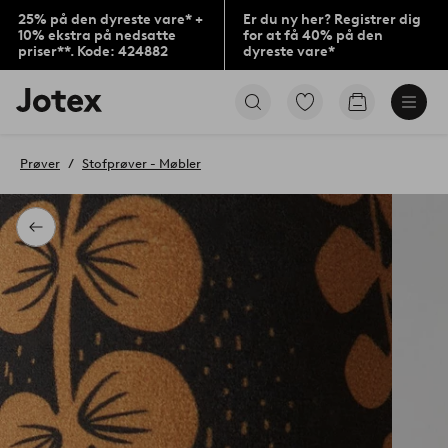
25% på den dyreste vare* +
Er du ny her? Registrer dig
10% ekstra på nedsatte
for at få 40% på den
priser**. Kode: 424882
dyreste vare*
Jotex
Gå
Gå
logo
til
til
-
favoritmarkerede
indkøbskur
gå
produkter
Prøver
Stofprøver - Møbler
til
forsiden
Tilbage