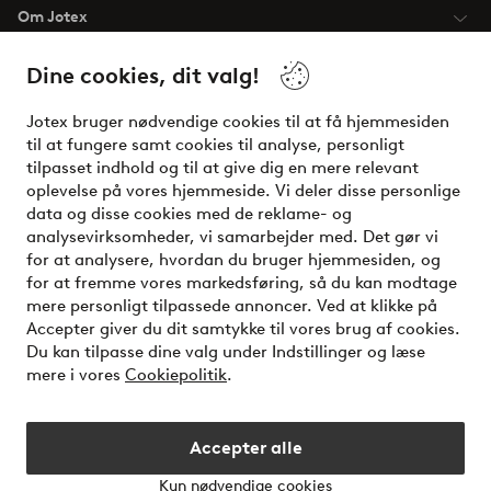
Om Jotex
Dine cookies, dit valg!
Vilkår
Jotex bruger nødvendige cookies til at få hjemmesiden
Venner
til at fungere samt cookies til analyse, personligt
tilpasset indhold og til at give dig en mere relevant
oplevelse på vores hjemmeside. Vi deler disse personlige
data og disse cookies med de reklame- og
Sikre betalinger - betal nu eller del op
analysevirksomheder, vi samarbejder med. Det gør vi
for at analysere, hvordan du bruger hjemmesiden, og
Vil du vide mere om
vores betalingsmuligheder
?
for at fremme vores markedsføring, så du kan modtage
elpy
mere personligt tilpassede annoncer. Ved at klikke på
Accepter giver du dit samtykke til vores brug af cookies.
Du kan tilpasse dine valg under Indstillinger og læse
mere i vores
Cookiepolitik
.
Danmark - Vælg land
Accepter alle
Instagram
Facebook
Kun nødvendige cookies