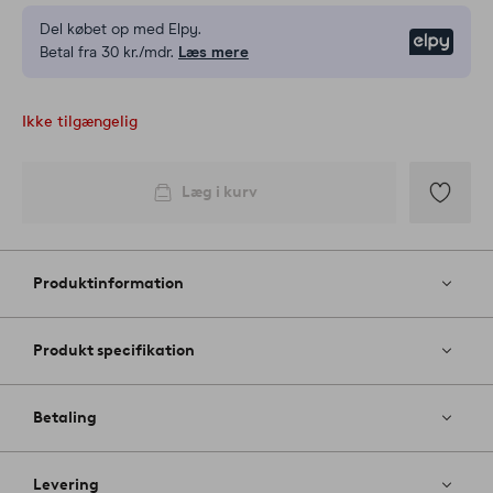
Del købet op med Elpy.
Elpy
Betal fra 30 kr./mdr.
Læs mere
Ikke tilgængelig
Læg i kurv
Tilføj
til
favoritter
Produktinformation
Produkt specifikation
Betaling
Levering