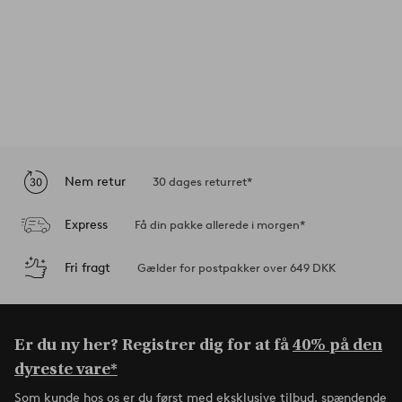
Nem retur
30 dages returret*
Express
Få din pakke allerede i morgen*
Fri fragt
Gælder for postpakker over 649 DKK
Er du ny her? Registrer dig for at få
40% på den
dyreste vare*
Som kunde hos os er du først med eksklusive tilbud, spændende